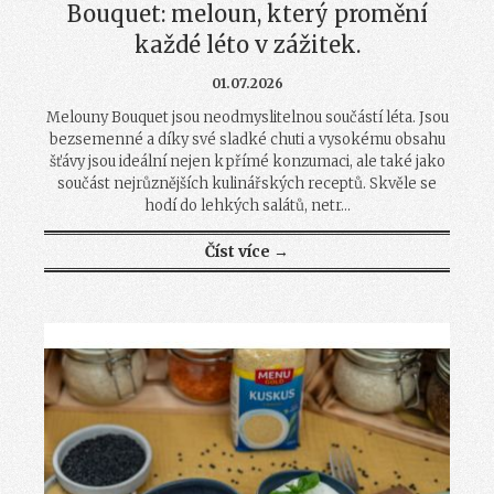
Bouquet: meloun, který promění
každé léto v zážitek.
01.07.2026
Melouny Bouquet jsou neodmyslitelnou součástí léta. Jsou
bezsemenné a díky své sladké chuti a vysokému obsahu
šťávy jsou ideální nejen k přímé konzumaci, ale také jako
součást nejrůznějších kulinářských receptů. Skvěle se
hodí do lehkých salátů, netr...
Číst více →