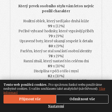
Který prvek osobního stylu vám letos nejvíc
posílil charakter
Kvalitní oblek, který sedí jako druhá kůže
99
x [12%]
Pečlivě vybrané hodinky, které vyprávějí příběh
79
x [9%]
Upravené boty, které ukazují respekt k detailu
80
x [9%]
Parfém, který se stal součástí osobní identity
78
x [9%]
Ranní rituál, který nastaví tón celému dni
89
x [10%]
Disciplína v péči o tělo i mysl
82
x [10%]
Investice do jednoho ikonického doplňku
Tento web používá cookies.
Pro správnou funkci webu používáme
89
x [10%]
nezbytné cookies. S vaším souhlasem také analytické (návštěvnost).
Více
Umění říct ne bez pocitu viny
informací
92
x [11%]
Přijmout vše
Odmítnout vše
Kvalitní střih vlasů, který drží krok s osobností
80
x [9%]
Nastavení
Vědomé zacházení s časem, které mění celý život