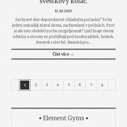
švestkový koláč.
12.10.2025
Sychravé dny doprovázené chladným počasím? To by
jeden nejraději zůstal doma, zachumlaný v peřinách. Proč
si ale toto období trochu nezpříjemnit? Listí hraje všemi
odstíny a stromy se prohýbají pod úrodou jablek, hrušek,
švestek i ořechů. Nastává pro...
Číst více →
2
3
4
5
6
7
Element Gyms