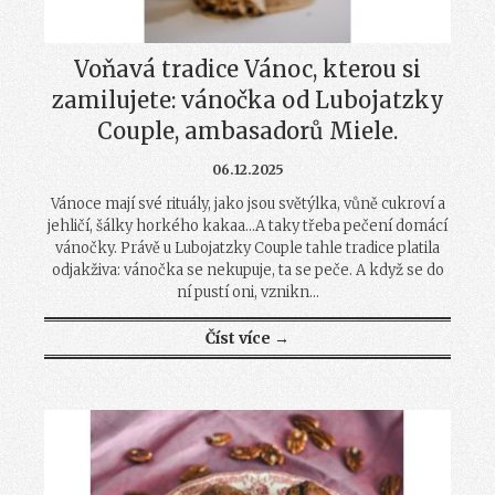
Voňavá tradice Vánoc, kterou si
zamilujete: vánočka od Lubojatzky
Couple, ambasadorů Miele.
06.12.2025
Vánoce mají své rituály, jako jsou světýlka, vůně cukroví a
jehličí, šálky horkého kakaa…A taky třeba pečení domácí
vánočky. Právě u Lubojatzky Couple tahle tradice platila
odjakživa: vánočka se nekupuje, ta se peče. A když se do
ní pustí oni, vznikn...
Číst více →