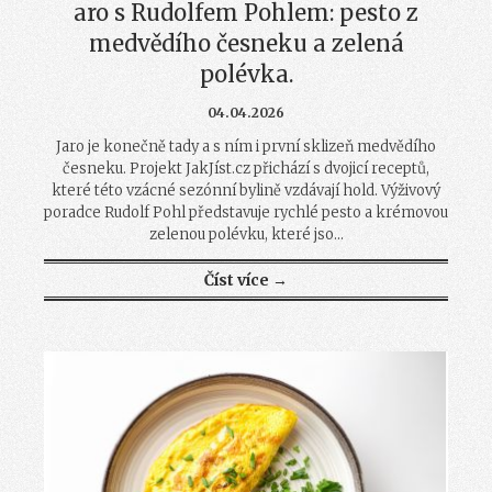
aro s Rudolfem Pohlem: pesto z
medvědího česneku a zelená
polévka.
04.04.2026
Jaro je konečně tady a s ním i první sklizeň medvědího
česneku. Projekt JakJíst.cz přichází s dvojicí receptů,
které této vzácné sezónní bylině vzdávají hold. Výživový
poradce Rudolf Pohl představuje rychlé pesto a krémovou
zelenou polévku, které jso...
Číst více →