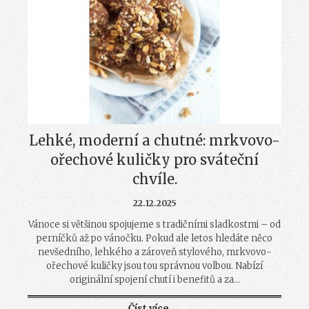
Lehké, moderní a chutné: mrkvovo-
ořechové kuličky pro sváteční
chvíle.
22.12.2025
Vánoce si většinou spojujeme s tradičními sladkostmi – od
perníčků až po vánočku. Pokud ale letos hledáte něco
nevšedního, lehkého a zároveň stylového, mrkvovo-
ořechové kuličky jsou tou správnou volbou. Nabízí
originální spojení chutí i benefitů a za...
Číst více →