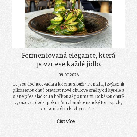
Fermentovaná elegance, která
povznese každé jídlo.
09.07.2026
Co jsou dochucovadla a k čemu slouží? Pomáhají zvýraznit
přirozenou chuť, otevírat nové chuťové směry od kyselé a
slané přes sladkou a hořkou až po umami. Dokážou chutě
vyvažovat, dodat pokrmům charakteristický tón typický
pro konkrétní kuchyni a čas...
Číst více →