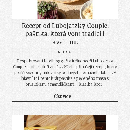
Recept od Lubojatzky Couple:
paštika, která voní tradicí i
kvalitou.
16.11.2025
Respektovaní foodbloggeři a influenceři Lubojatzky
Couple, ambasadoři značky Miele, přinášejí recept, který
potěší všechny milovníky poctivých domácích dobrot. V
hlavní roli tentokrát paštika z pečeného masa s
brusinkami a mandličkami – klasika, kter...
Číst více →