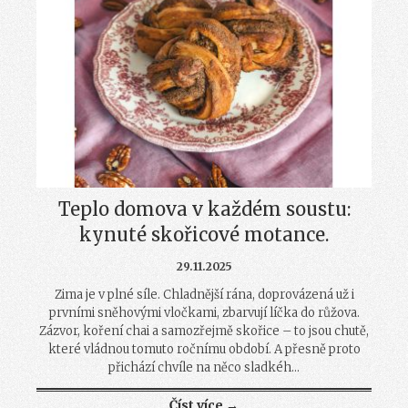
Teplo domova v každém soustu:
kynuté skořicové motance.
29.11.2025
Zima je v plné síle. Chladnější rána, doprovázená už i
prvními sněhovými vločkami, zbarvují líčka do růžova.
Zázvor, koření chai a samozřejmě skořice – to jsou chutě,
které vládnou tomuto ročnímu období. A přesně proto
přichází chvíle na něco sladkéh...
Číst více →