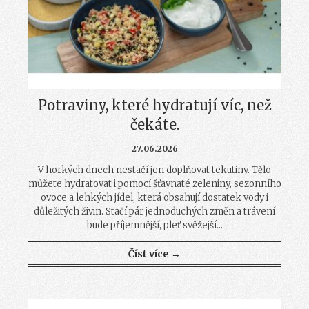
Potraviny, které hydratují víc, než
čekáte.
27.06.2026
V horkých dnech nestačí jen doplňovat tekutiny. Tělo
můžete hydratovat i pomocí šťavnaté zeleniny, sezonního
ovoce a lehkých jídel, která obsahují dostatek vody i
důležitých živin. Stačí pár jednoduchých změn a trávení
bude příjemnější, pleť svěžejší...
Číst více →