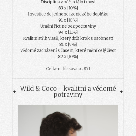
Disciplína v péči o tělo i mysl
83
x [10%]
Investice do jednoho ikonického doplňku
91
x [10%]
Umění říct ne bez pocitu viny
94
x [11%]
Kvalitní střih vlasů, který drží krok s osobností
81
x [9%]
Vědomé zacházení s časem, které mění celý život
87
x [10%]
Celkem hlasovalo : 871
Wild & Coco - kvalitní a vědomé
potraviny