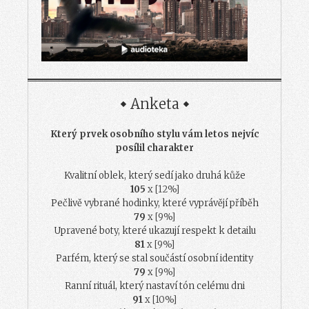
Anketa
Který prvek osobního stylu vám letos nejvíc
posílil charakter
Kvalitní oblek, který sedí jako druhá kůže
105
x [12%]
Pečlivě vybrané hodinky, které vyprávějí příběh
79
x [9%]
Upravené boty, které ukazují respekt k detailu
81
x [9%]
Parfém, který se stal součástí osobní identity
79
x [9%]
Ranní rituál, který nastaví tón celému dni
91
x [10%]