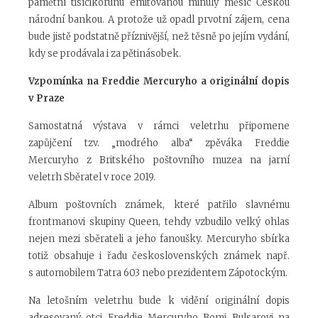
pamětní tisícikorunu emitovanou minulý měsíc Českou
národní bankou. A protože už opadl prvotní zájem, cena
bude jistě podstatně příznivější, než těsně po jejím vydání,
kdy se prodávala i za pětinásobek.
Vzpomínka na Freddie Mercuryho a originální dopis
v Praze
Samostatná výstava v rámci veletrhu připomene
zapůjčení tzv. „modrého alba“ zpěváka Freddie
Mercuryho z Britského poštovního muzea na jarní
veletrh Sběratel v roce 2019.
Album poštovních známek, které patřilo slavnému
frontmanovi skupiny Queen, tehdy vzbudilo velký ohlas
nejen mezi sběrateli a jeho fanoušky. Mercuryho sbírka
totiž obsahuje i řadu československých známek např.
s automobilem Tatra 603 nebo prezidentem Zápotockým.
Na letošním veletrhu bude k vidění originální dopis
adresovaný otci Freddie Mercuryho Bomi Bulsarovi na