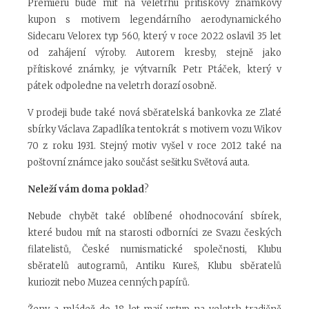
Premiéru bude mít na veletrhu přítiskový známkový
kupon s motivem legendárního aerodynamického
Sidecaru Velorex typ 560, který v roce 2022 oslavil 35 let
od zahájení výroby. Autorem kresby, stejně jako
přítiskové známky, je výtvarník Petr Ptáček, který v
pátek odpoledne na veletrh dorazí osobně.
V prodeji bude také nová sběratelská bankovka ze Zlaté
sbírky Václava Zapadlíka tentokrát s motivem vozu Wikov
70 z roku 1931. Stejný motiv vyšel v roce 2012 také na
poštovní známce jako součást sešitku Světová auta.
Neleží vám doma poklad
?
Nebude chybět také oblíbené ohodnocování sbírek,
které budou mít na starosti odborníci ze Svazu českých
filatelistů, České numismatické společnosti, Klubu
sběratelů autogramů, Antiku Kureš, Klubu sběratelů
kuriozit nebo Muzea cenných papírů.