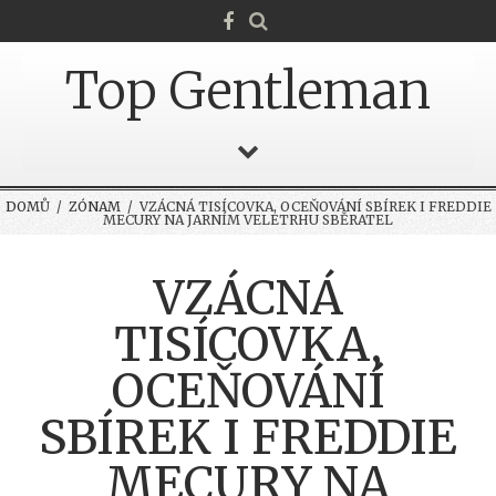
Top Gentleman
DOMŮ
/
ZÓNAM
/ VZÁCNÁ TISÍCOVKA, OCEŇOVÁNÍ SBÍREK I FREDDIE
MECURY NA JARNÍM VELETRHU SBĚRATEL
VZÁCNÁ
TISÍCOVKA,
OCEŇOVÁNÍ
SBÍREK I FREDDIE
MECURY NA