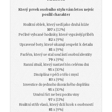
Který prvek osobního stylu vám letos nejvíc
posílil charakter
Kvalitní oblek, který sedí jako druhá kůže
107
x [12%]
Pečlivě vybrané hodinky, které vyprávějí příběh
82
x [9%]
Upravené boty, které ukazují respekt k detailu
81
x [9%]
Parfém, který se stal součástí osobní identity
79
x [9%]
Ranní rituál, který nastaví tón celému dni
91
x [10%]
Disciplína v péči o tělo i mysl
83
x [9%]
Investice do jednoho ikonického doplňku
91
x [10%]
Umění říct ne bez pocitu viny
97
x [11%]
Kvalitní střih vlasů, který drží krok s osobností
81
x [9%]