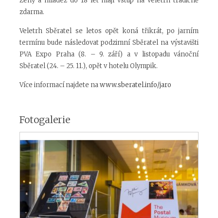
Ženy a mládež do 18 let mají vstup na veletrh tradičně
zdarma.
Veletrh Sběratel se letos opět koná třikrát, po jarním
termínu bude následovat podzimní Sběratel na výstavišti
PVA Expo Praha (8. – 9. září) a v listopadu vánoční
Sběratel (24. – 25. 11.), opět v hotelu Olympik.
Více informací najdete na
www.sberatel.info/jaro
Fotogalerie