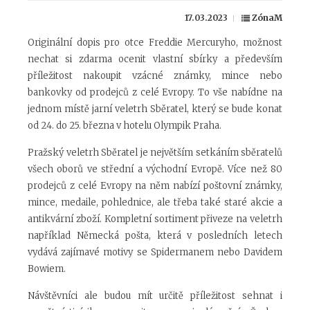
17.03.2023
ZónaM
Originální dopis pro otce Freddie Mercuryho, možnost
nechat si zdarma ocenit vlastní sbírky a především
příležitost nakoupit vzácné známky, mince nebo
bankovky od prodejců z celé Evropy. To vše nabídne na
jednom místě jarní veletrh Sběratel, který se bude konat
od 24. do 25. března v hotelu Olympik Praha.
Pražský veletrh Sběratel je největším setkáním sběratelů
všech oborů ve střední a východní Evropě. Více než 80
prodejců z celé Evropy na něm nabízí poštovní známky,
mince, medaile, pohlednice, ale třeba také staré akcie a
antikvární zboží. Kompletní sortiment přiveze na veletrh
například Německá pošta, která v posledních letech
vydává zajímavé motivy se Spidermanem nebo Davidem
Bowiem.
Návštěvníci ale budou mít určitě příležitost sehnat i