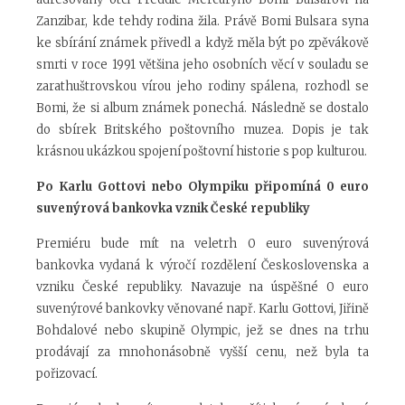
Zanzibar, kde tehdy rodina žila. Právě Bomi Bulsara syna
ke sbírání známek přivedl a když měla být po zpěvákově
smrti v roce 1991 většina jeho osobních věcí v souladu se
zarathuštrovskou vírou jeho rodiny spálena, rozhodl se
Bomi, že si album známek ponechá. Následně se dostalo
do sbírek Britského poštovního muzea. Dopis je tak
krásnou ukázkou spojení poštovní historie s pop kulturou.
Po Karlu Gottovi nebo Olympiku připomíná 0 euro
suvenýrová bankovka vznik České republiky
Premiéru bude mít na veletrh 0 euro suvenýrová
bankovka vydaná k výročí rozdělení Československa a
vzniku České republiky. Navazuje na úspěšné 0 euro
suvenýrové bankovky věnované např. Karlu Gottovi, Jiřině
Bohdalové nebo skupině Olympic, jež se dnes na trhu
prodávají za mnohonásobně vyšší cenu, než byla ta
pořizovací.