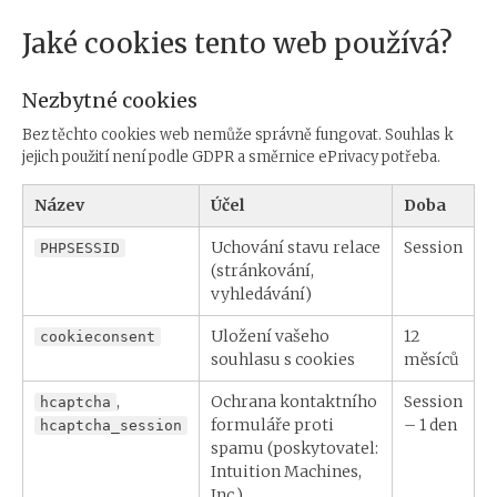
Jaké cookies tento web používá?
Nezbytné cookies
Bez těchto cookies web nemůže správně fungovat. Souhlas k
jejich použití není podle GDPR a směrnice ePrivacy potřeba.
Název
Účel
Doba
Uchování stavu relace
Session
PHPSESSID
(stránkování,
vyhledávání)
Uložení vašeho
12
cookieconsent
souhlasu s cookies
měsíců
,
Ochrana kontaktního
Session
hcaptcha
formuláře proti
– 1 den
hcaptcha_session
spamu (poskytovatel:
Intuition Machines,
Inc.)