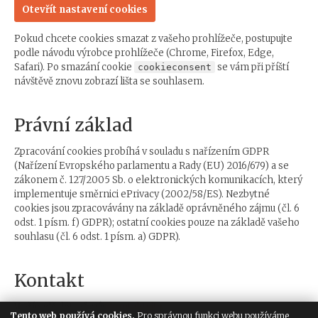
Otevřít nastavení cookies
Pokud chcete cookies smazat z vašeho prohlížeče, postupujte
podle návodu výrobce prohlížeče (Chrome, Firefox, Edge,
Safari). Po smazání cookie
se vám při příští
cookieconsent
návštěvě znovu zobrazí lišta se souhlasem.
Právní základ
Zpracování cookies probíhá v souladu s nařízením GDPR
(Nařízení Evropského parlamentu a Rady (EU) 2016/679) a se
zákonem č. 127/2005 Sb. o elektronických komunikacích, který
implementuje směrnici ePrivacy (2002/58/ES). Nezbytné
cookies jsou zpracovávány na základě oprávněného zájmu (čl. 6
odst. 1 písm. f) GDPR); ostatní cookies pouze na základě vašeho
souhlasu (čl. 6 odst. 1 písm. a) GDPR).
Kontakt
V případě dotazů nás
kontaktujte
.
Tento web používá cookies.
Pro správnou funkci webu používáme