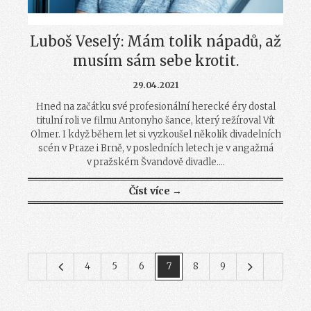
Luboš Veselý: Mám tolik nápadů, až
musím sám sebe krotit.
29.04.2021
Hned na začátku své profesionální herecké éry dostal
titulní roli ve filmu Antonyho šance, který režíroval Vít
Olmer. I když během let si vyzkoušel několik divadelních
scén v Praze i Brně, v posledních letech je v angažmá
v pražském Švandově divadle....
Číst více →
4
5
6
7
8
9