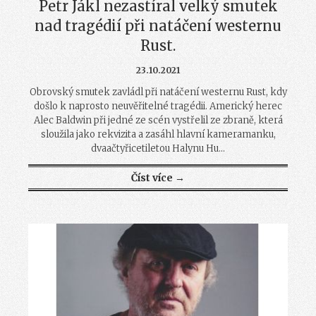
Petr Jákl nezastíral velký smutek
nad tragédií při natáčení westernu
Rust.
23.10.2021
Obrovský smutek zavládl při natáčení westernu Rust, kdy
došlo k naprosto neuvěřitelné tragédii. Americký herec
Alec Baldwin při jedné ze scén vystřelil ze zbraně, která
sloužila jako rekvizita a zasáhl hlavní kameramanku,
dvaačtyřicetiletou Halynu Hu...
Číst více →