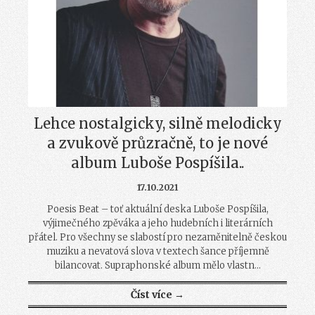
Lehce nostalgicky, silně melodicky
a zvukově průzračně, to je nové
album Luboše Pospíšila..
17.10.2021
Poesis Beat – toť aktuální deska Luboše Pospíšila,
výjimečného zpěváka a jeho hudebních i literárních
přátel. Pro všechny se slabostí pro nezaměnitelně českou
muziku a nevatová slova v textech šance příjemně
bilancovat. Supraphonské album mělo vlastn...
Číst více →