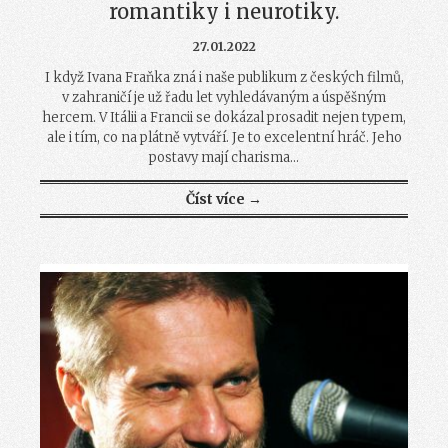
romantiky i neurotiky.
27.01.2022
I když Ivana Fraňka zná i naše publikum z českých filmů,
v zahraničí je už řadu let vyhledávaným a úspěšným
hercem. V Itálii a Francii se dokázal prosadit nejen typem,
ale i tím, co na plátně vytváří. Je to excelentní hráč. Jeho
postavy mají charisma...
Číst více →