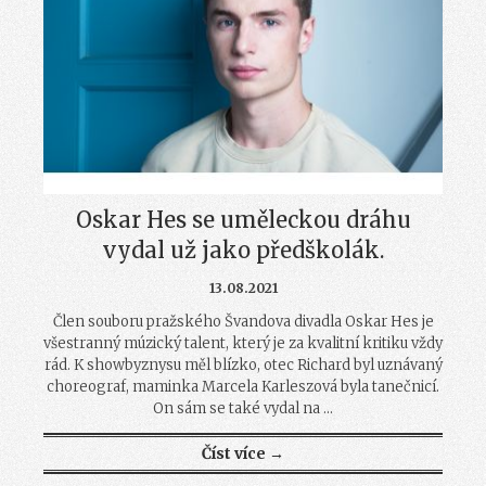
Oskar Hes se uměleckou dráhu
vydal už jako předškolák.
13.08.2021
Člen souboru pražského Švandova divadla Oskar Hes je
všestranný múzický talent, který je za kvalitní kritiku vždy
rád. K showbyznysu měl blízko, otec Richard byl uznávaný
choreograf, maminka Marcela Karleszová byla tanečnicí.
On sám se také vydal na ...
Číst více →