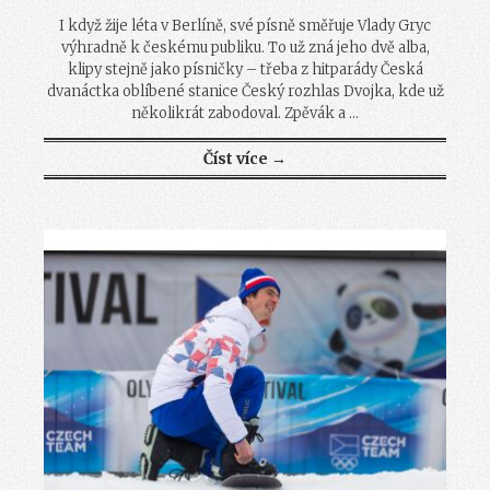
I když žije léta v Berlíně, své písně směřuje Vlady Gryc
výhradně k českému publiku. To už zná jeho dvě alba,
klipy stejně jako písničky – třeba z hitparády Česká
dvanáctka oblíbené stanice Český rozhlas Dvojka, kde už
několikrát zabodoval. Zpěvák a ...
Číst více →