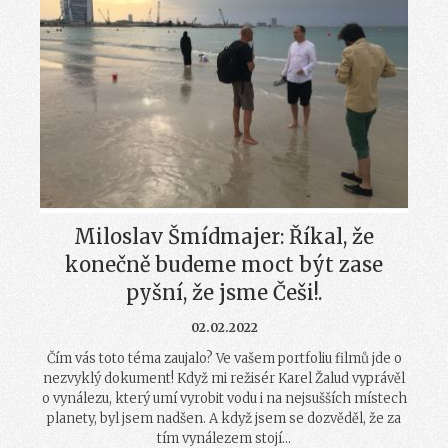
Miloslav Šmídmajer: Říkal, že
konečně budeme moct být zase
pyšní, že jsme Češi!.
02.02.2022
Čím vás toto téma zaujalo? Ve vašem portfoliu filmů jde o
nezvyklý dokument! Když mi režisér Karel Žalud vyprávěl
o vynálezu, který umí vyrobit vodu i na nejsušších místech
planety, byl jsem nadšen. A když jsem se dozvěděl, že za
tím vynálezem stojí...