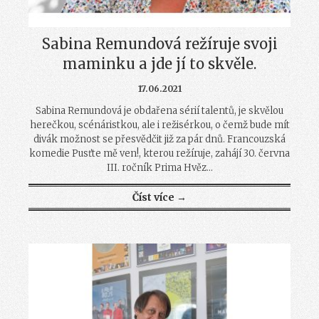
Sabina Remundová režíruje svoji
maminku a jde jí to skvěle.
17.06.2021
Sabina Remundová je obdařena sérií talentů, je skvělou
herečkou, scénáristkou, ale i režisérkou, o čemž bude mít
divák možnost se přesvědčit již za pár dnů. Francouzská
komedie Pusťte mě ven!, kterou režíruje, zahájí 30. června
III. ročník Prima Hvěz...
Číst více →