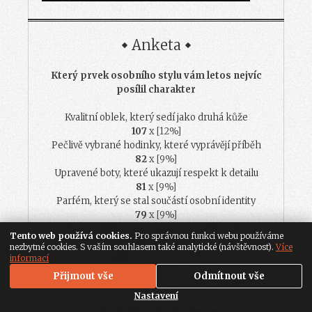
Anketa
Který prvek osobního stylu vám letos nejvíc
posílil charakter
Kvalitní oblek, který sedí jako druhá kůže
107
x [12%]
Pečlivě vybrané hodinky, které vyprávějí příběh
82
x [9%]
Upravené boty, které ukazují respekt k detailu
81
x [9%]
Parfém, který se stal součástí osobní identity
79
x [9%]
Ranní rituál, který nastaví tón celému dni
Tento web používá cookies.
Pro správnou funkci webu používáme
91
x [10%]
nezbytné cookies. S vaším souhlasem také analytické (návštěvnost).
Více
Disciplína v péči o tělo i mysl
informací
83
x [9%]
Přijmout vše
Odmítnout vše
Investice do jednoho ikonického doplňku
Nastavení
91
x [10%]