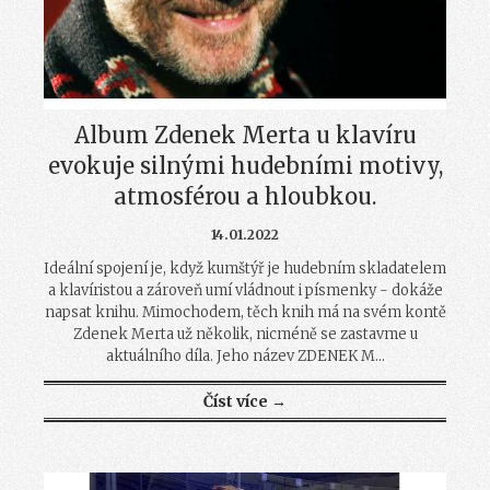
Album Zdenek Merta u klavíru
evokuje silnými hudebními motivy,
atmosférou a hloubkou.
14.01.2022
Ideální spojení je, když kumštýř je hudebním skladatelem
a klavíristou a zároveň umí vládnout i písmenky - dokáže
napsat knihu. Mimochodem, těch knih má na svém kontě
Zdenek Merta už několik, nicméně se zastavme u
aktuálního díla. Jeho název ZDENEK M...
Číst více →