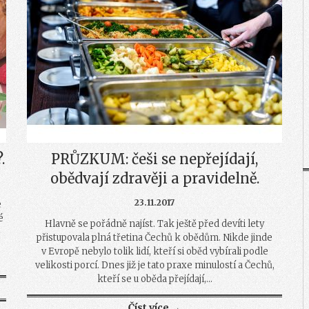
.
PRŮZKUM: češi se nepřejídají,
obědvají zdravěji a pravidelně.
23.11.2017
e
é
Hlavně se pořádně najíst. Tak ještě před devíti lety
přistupovala plná třetina Čechů k obědům. Nikde jinde
v Evropě nebylo tolik lidí, kteří si oběd vybírali podle
velikosti porcí. Dnes již je tato praxe minulostí a Čechů,
kteří se u oběda přejídají,...
Číst více →