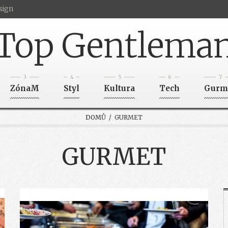
sign
Top Gentlema
3
4
5
6
7
ZónaM
Styl
Kultura
Tech
Gurm
DOMŮ
/ GURMET
GURMET