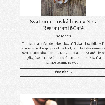
Svatomartinská husa v Nola
Restaurant&Café.
20.10.2017
Tradice mají něco do sebe, obzvlášť týkají-li se jídla. A 11
listopadu nastávají opravdové hody. Kdo by také neměl r
svatomartinskou husu? V NOLA Restaurant&Café jí leto
přizpůsobíme celé menu. Oslavte konec sklizně a
přivítejte zimu pravou ...
Číst více →