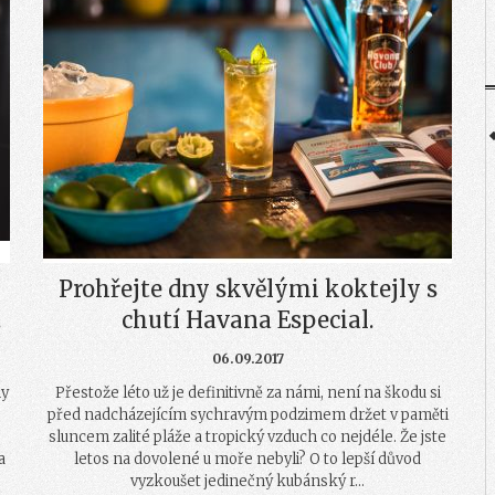
Prohřejte dny skvělými koktejly s
.
chutí Havana Especial.
06.09.2017
ny
Přestože léto už je definitivně za námi, není na škodu si
,
před nadcházejícím sychravým podzimem držet v paměti
sluncem zalité pláže a tropický vzduch co nejdéle. Že jste
a
letos na dovolené u moře nebyli? O to lepší důvod
vyzkoušet jedinečný kubánský r...