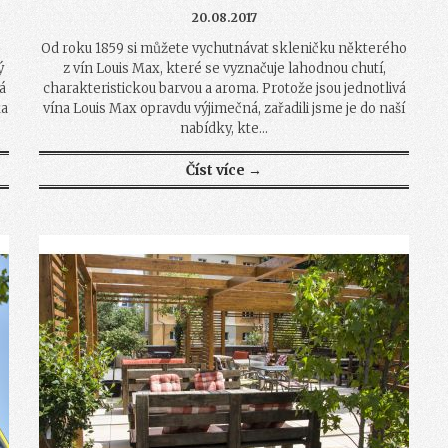
20.08.2017
Od roku 1859 si můžete vychutnávat skleničku některého
ý
z vín Louis Max, které se vyznačuje lahodnou chutí,
á
charakteristickou barvou a aroma. Protože jsou jednotlivá
ka
vína Louis Max opravdu výjimečná, zařadili jsme je do naší
nabídky, kte...
Číst více →