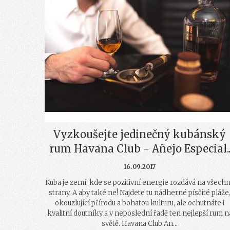
Vyzkoušejte jedinečný kubánský
rum Havana Club - Añejo Especial.
16.09.2017
Kuba je zemí, kde se pozitivní energie rozdává na všech
strany. A aby také ne! Najdete tu nádherné písčité pláže
okouzlující přírodu a bohatou kulturu, ale ochutnáte i
kvalitní doutníky a v neposlední řadě ten nejlepší rum n
světě. Havana Club Añ...