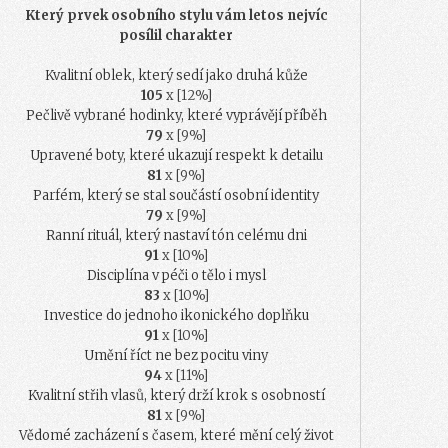
Který prvek osobního stylu vám letos nejvíc
posílil charakter
Kvalitní oblek, který sedí jako druhá kůže
105
x [12%]
Pečlivě vybrané hodinky, které vyprávějí příběh
79
x [9%]
Upravené boty, které ukazují respekt k detailu
81
x [9%]
Parfém, který se stal součástí osobní identity
79
x [9%]
Ranní rituál, který nastaví tón celému dni
91
x [10%]
Disciplína v péči o tělo i mysl
83
x [10%]
Investice do jednoho ikonického doplňku
91
x [10%]
Umění říct ne bez pocitu viny
94
x [11%]
Kvalitní střih vlasů, který drží krok s osobností
81
x [9%]
Vědomé zacházení s časem, které mění celý život