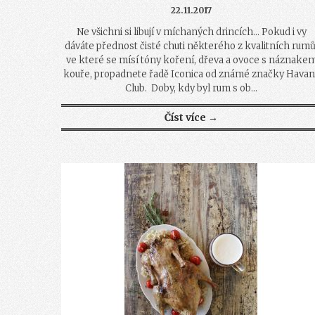
22.11.2017
Ne všichni si libují v míchaných drincích… Pokud i vy
dáváte přednost čisté chuti některého z kvalitních rumů
ve které se mísí tóny koření, dřeva a ovoce s náznake
kouře, propadnete řadě Iconica od známé značky Havan
Club. Doby, kdy byl rum s ob...
Číst více →