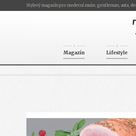
Stylový magazín pro moderní muže, gentleman, auta, de
1
2
-->
Magazín
Lifestyle