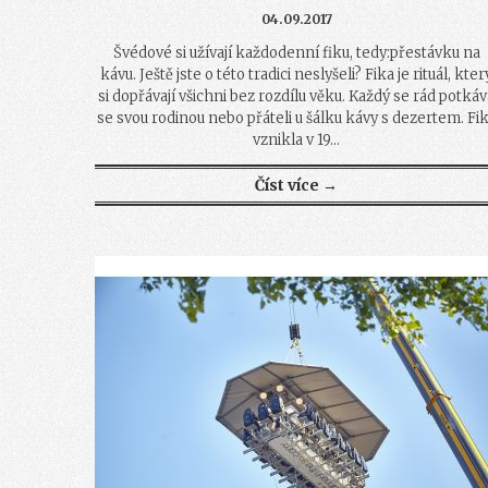
04.09.2017
Švédové si užívají každodenní fiku, tedy:přestávku na
kávu. Ještě jste o této tradici neslyšeli? Fika je rituál, kter
si dopřávají všichni bez rozdílu věku. Každý se rád potkáv
se svou rodinou nebo přáteli u šálku kávy s dezertem. Fi
vznikla v 19...
Číst více →