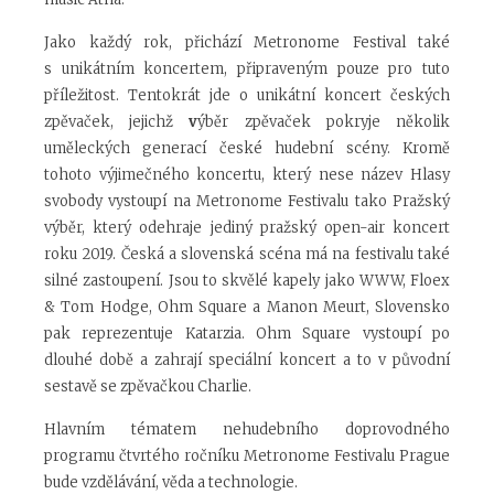
Jako každý rok, přichází Metronome Festival také
s unikátním koncertem, připraveným pouze pro tuto
příležitost. Tentokrát jde o unikátní koncert českých
zpěvaček, jejichž
v
ýběr zpěvaček pokryje několik
uměleckých generací české hudební scény. Kromě
tohoto výjimečného koncertu, který nese název Hlasy
svobody vystoupí na Metronome Festivalu tako Pražský
výběr, který odehraje jediný pražský open-air koncert
roku 2019. Česká a slovenská scéna má na festivalu také
silné zastoupení. Jsou to skvělé kapely jako WWW, Floex
& Tom Hodge, Ohm Square a Manon Meurt, Slovensko
pak reprezentuje Katarzia. Ohm Square vystoupí po
dlouhé době a zahrají speciální koncert a to v původní
sestavě se zpěvačkou Charlie.
Hlavním tématem nehudebního doprovodného
programu čtvrtého ročníku Metronome Festivalu Prague
bude vzdělávání, věda a technologie.