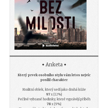
Anketa
Který prvek osobního stylu vám letos nejvíc
posílil charakter
Kvalitní oblek, který sedí jako druhá kůže
97
x [12%]
Pečlivě vybrané hodinky, které vyprávějí příběh
78
x [9%]