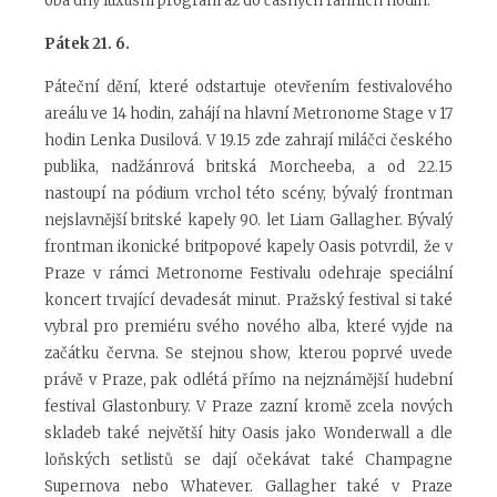
oba dny luxusní program až do časných ranních hodin.
Pátek 21. 6.
Páteční dění, které odstartuje otevřením festivalového
areálu ve 14 hodin, zahájí na hlavní Metronome Stage v 17
hodin Lenka Dusilová. V 19.15 zde zahrají miláčci českého
publika, nadžánrová britská Morcheeba, a od 22.15
nastoupí na pódium vrchol této scény, bývalý frontman
nejslavnější britské kapely 90. let Liam Gallagher. Bývalý
frontman ikonické britpopové kapely Oasis potvrdil, že v
Praze v rámci Metronome Festivalu odehraje speciální
koncert trvající devadesát minut. Pražský festival si také
vybral pro premiéru svého nového alba, které vyjde na
začátku června. Se stejnou show, kterou poprvé uvede
právě v Praze, pak odlétá přímo na nejznámější hudební
festival Glastonbury. V Praze zazní kromě zcela nových
skladeb také největší hity Oasis jako Wonderwall a dle
loňských setlistů se dají očekávat také Champagne
Supernova nebo Whatever. Gallagher také v Praze