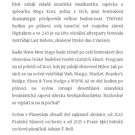
blok zahájí mladá izraelská muzikantka, raperka a
zpěvačka Noga Erez, jedna z těch, jimž festivalová
dramaturgie předpovídá velkou budoucnost. Třičtvrtě
hodiny po půlnoci svůj taneční set rozjedou slavní
Digitalism a ve 2.45 je na této oficiální afterparty festivalu
vystřídají Last Robots, zkušené DJské duo z Varšavy.
Radio Wave New Stage bude téměř po celý festivalový den
věnována české hudební tvorbě různých žánrů. Program
na ní poběží od 14.45, kdy jej zahájí obnovení Nylon Jail, po
nich se na scéně vystřídají Viah, Margo, Market, Branko's
Bridge, Floex & Tom Hodge a WWW. Až ve dvě hodiny po
půlnoci na scénu vstoupí desetihlavá islandská
feministická rapová úderka Reykjavíkurdætur. Rozhodně
se vyplatí si na ni počkat!
Scénu v Planetáriu obsadí dvě zajímavé akvizice, od 21.45
Pražský filmový orchestr a od 23.15 v Praze žijící britský
rockový písničkář Adrian T. Bell.