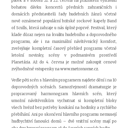
pátek a v sobotu 21. a 22. června na pražském Výstavišti
bohatou dávku koncertů předních zahraničních i
domácích představitelů řady hudebních žánrů včetně
nově oznámené populární britské rockové kapely Band
of Sculls, která zahraje u nás úplně poprvé. Festival, který
klade důraz nejen na kvalitu hudebního a doprovodného
programu, ale i na maximální návštěvnický komfort,
zveřejňuje kompletní časový přehled programu včetně
letošní novinky, scény v podmanivém prostředí
Planetária. Až do 4. června je možné zakoupit cenově
zvýhodněné vstupenky na
www.metronome.cz
.
Vedle pěti scén s hlavním programem najdete dění i na 10
doprovodných scénách. Samozřejmostí dramaturgie je
propracovaný harmonogram hlavních scén, který
umožní návštěvníkům vychutnat si kompletní bloky
všech hvězd bez potřeby koukání na hodinky a rychlého
přebíhání. Ani po skončení hlavního programu nemusejí
hudbychtiví fanoušci domů – dvě vnitřní scény mají po