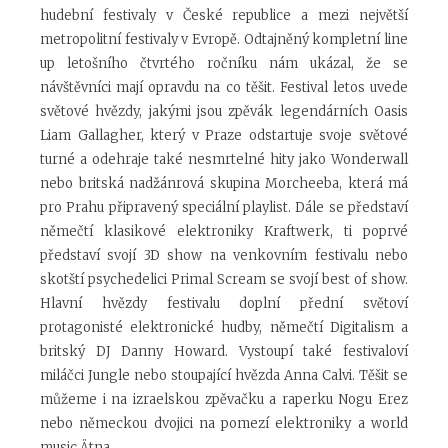
hudební festivaly v České republice a mezi největší
metropolitní festivaly v Evropě. Odtajněný kompletní line
up letošního čtvrtého ročníku nám ukázal, že se
návštěvníci mají opravdu na co těšit. Festival letos uvede
světové hvězdy, jakými jsou zpěvák legendárních Oasis
Liam Gallagher, který v Praze odstartuje svoje světové
turné a odehraje také nesmrtelné hity jako Wonderwall
nebo britská nadžánrová skupina Morcheeba, která má
pro Prahu připravený speciální playlist. Dále se představí
němečtí klasikové elektroniky Kraftwerk, ti poprvé
představí svojí 3D show na venkovním festivalu nebo
skotští psychedelici Primal Scream se svojí best of show.
Hlavní hvězdy festivalu doplní přední světoví
protagonisté elektronické hudby, němečtí Digitalism a
britský DJ Danny Howard. Vystoupí také festivaloví
miláčci Jungle nebo stoupající hvězda Anna Calvi. Těšit se
můžeme i na izraelskou zpěvačku a raperku Nogu Erez
nebo německou dvojici na pomezí elektroniky a world
music Ätna.