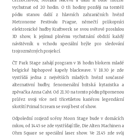
Černochovou, Monika Načevu a další si bude možné
vychutnat od 20 hodin. O tři hodiny později na tomtéž
pódiu stanou další z hlavních zahraničních hvězd
Metronome Festivalu Prague, němečtí průkopníci
elektronické hudby Kraftwerk se svou světově proslulou
3D show, k jejímuž plnému vychutnání obdrží každý
návštěvník u vchodu speciální brýle pro sledování
trojrozměrných projekcí.
ČT Park Stage zahájí program v 16 hodin blokem mladé
belgické hiphopové kapely blackwave. V 18.30 je zde
vystřídá jedna z největších mladých hvězd současné
alternativní hudby, fenomenální britská kytaristka a
zpěvačka Anna Calvi. Od 21.30 na tomto pódiu připomenou
průřez svoji více než třicetiletou kariérou legendární
skotští Primal Scream se svojí best of show.
Odpolední rozjezd scény Moon Stage bude v domácích
rukou, od 14.45 se zde vystřídají Ille, Die Alten Machinen a
Ohm Square se speciální laser show. Ve 21.45 zde svůj