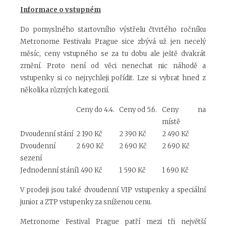
Informace o vstupném
Do pomyslného startovního výstřelu čtvrtého ročníku
Metronome Festivalu Prague sice zbývá už jen necelý
měsíc, ceny vstupného se za tu dobu ale ještě dvakrát
změní. Proto není od věci nenechat nic náhodě a
vstupenky si co nejrychleji pořídit. Lze si vybrat hned z
několika různých kategorií.
Ceny do 4.4.
Ceny od 5.6.
Ceny na
místě
Dvoudenní stání
2 190 Kč
2 390 Kč
2 490 Kč
Dvoudenní
2 690 Kč
2 690 Kč
2 690 Kč
sezení
Jednodenní stání
1 490 Kč
1 590 Kč
1 690 Kč
V prodeji jsou také dvoudenní VIP vstupenky a speciální
junior a ZTP vstupenky za sníženou cenu.
Metronome Festival Prague patří mezi tři největší