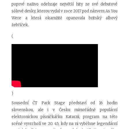
poprvé naživo odehraje největší hity ze své debutové
sólové desky, kterou vydal v roce 2017 pod názvem As You
Were a která okamžitě opanovala britský albový
žebříček.
(
)
Sousední ČT Park Stage představí od 16 hodin
slovenskou, ale i v Česku mimořádně populární
elektronickou písničkářku Katarzii, program na této
scéně vyvrcholí ve 20. 45, kdy na ni vyběhne legendární