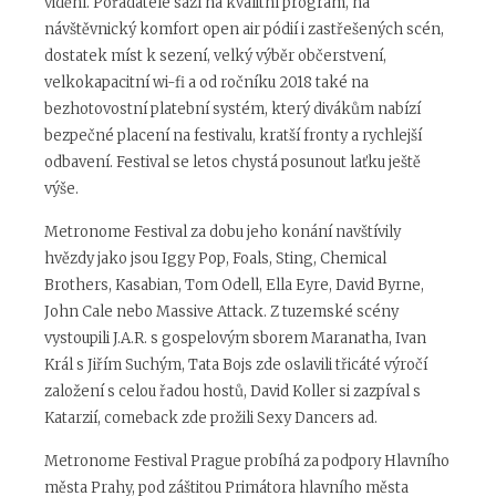
vidění. Pořadatelé sází na kvalitní program, na
návštěvnický komfort open air pódií i zastřešených scén,
dostatek míst k sezení, velký výběr občerstvení,
velkokapacitní wi-fi a od ročníku 2018 také na
bezhotovostní platební systém, který divákům nabízí
bezpečné placení na festivalu, kratší fronty a rychlejší
odbavení. Festival se letos chystá posunout laťku ještě
výše.
Metronome Festival za dobu jeho konání navštívily
hvězdy jako jsou Iggy Pop, Foals, Sting, Chemical
Brothers, Kasabian, Tom Odell, Ella Eyre, David Byrne,
John Cale nebo Massive Attack. Z tuzemské scény
vystoupili J.A.R. s gospelovým sborem Maranatha, Ivan
Král s Jiřím Suchým, Tata Bojs zde oslavili třicáté výročí
založení s celou řadou hostů, David Koller si zazpíval s
Katarzií, comeback zde prožili Sexy Dancers ad.
Metronome Festival Prague probíhá za podpory Hlavního
města Prahy, pod záštitou Primátora hlavního města