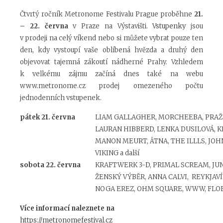
Čtvrtý ročník Metronome Festivalu Prague proběhne
21.
– 22. června
v Praze na Výstavišti.
Vstupenky
jsou
v prodeji na celý víkend nebo si můžete vybrat pouze ten
den, kdy vystoupí vaše oblíbená hvězda a druhý den
objevovat tajemná zákoutí nádherné Prahy. Vzhledem
k velkému zájmu začíná dnes také na webu
www.metronome.cz prodej omezeného počtu
jednodenních vstupenek.
pátek 21. června
LIAM GALLAGHER, MORCHEEBA, PRAŽ
LAURAN HIBBERD, LENKA DUSILOVÁ, KH
MANON MEURT, ÄTNA, THE ILLLS, JO
VIKING a další
sobota 22. června
KRAFTWERK 3-D, PRIMAL SCREAM, JUNG
ŽENSKÝ VÝBĚR, ANNA CALVI, REYKJAV
NOGA EREZ, OHM SQUARE, WWW, FLOEX
Více informací naleznete na
https://metronomefestival.cz