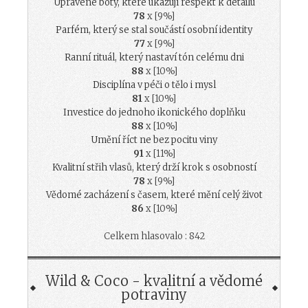
Upravené boty, které ukazují respekt k detailu
78
x [9%]
Parfém, který se stal součástí osobní identity
77
x [9%]
Ranní rituál, který nastaví tón celému dni
88
x [10%]
Disciplína v péči o tělo i mysl
81
x [10%]
Investice do jednoho ikonického doplňku
88
x [10%]
Umění říct ne bez pocitu viny
91
x [11%]
Kvalitní střih vlasů, který drží krok s osobností
78
x [9%]
Vědomé zacházení s časem, které mění celý život
86
x [10%]
Celkem hlasovalo : 842
Wild & Coco - kvalitní a vědomé
potraviny