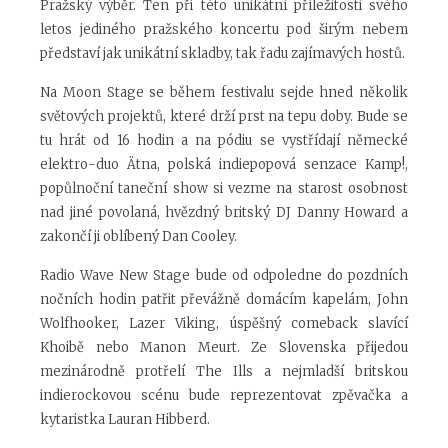
Pražský výběr. Ten při této unikátní příležitosti svého
letos jediného pražského koncertu pod širým nebem
představí jak unikátní skladby, tak řadu zajímavých hostů.
Na Moon Stage se během festivalu sejde hned několik
světových projektů, které drží prst na tepu doby. Bude se
tu hrát od 16 hodin a na pódiu se vystřídají německé
elektro-duo Ätna, polská indiepopová senzace Kamp!,
popůlnoční taneční show si vezme na starost osobnost
nad jiné povolaná, hvězdný britský DJ Danny Howard a
zakončí ji oblíbený Dan Cooley.
Radio Wave New Stage bude od odpoledne do pozdních
nočních hodin patřit převážně domácím kapelám, John
Wolfhooker, Lazer Viking, úspěšný comeback slavící
Khoibě nebo Manon Meurt. Ze Slovenska přijedou
mezinárodně protřelí The Ills a nejmladší britskou
indierockovou scénu bude reprezentovat zpěvačka a
kytaristka Lauran Hibberd.