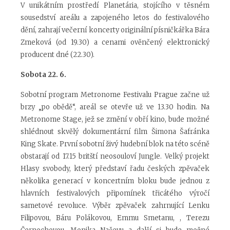
V unikátním prostředí Planetária, stojícího v těsném
sousedství areálu a zapojeného letos do festivalového
dění, zahrají večerní koncerty originální písničkářka Bára
Zmeková (od 19.30) a cenami ověnčený elektronický
producent dné (22.30).
Sobota 22. 6.
Sobotní program Metronome Festivalu Prague začne už
brzy „po obědě“, areál se otevře už ve 13.30 hodin. Na
Metronome Stage, jež se změní v obří kino, bude možné
shlédnout skvělý dokumentární film Šimona Šafránka
King Skate. První sobotní živý hudební blok na této scéně
obstarají od 17.15 britští neosouloví Jungle. Velký projekt
Hlasy svobody, který představí řadu českých zpěvaček
několika generací v koncertním bloku bude jednou z
hlavních festivalových připomínek třicátého výročí
sametové revoluce. Výběr zpěvaček zahrnující Lenku
Filipovou, Báru Polákovou, Emmu Smetanu, , Terezu