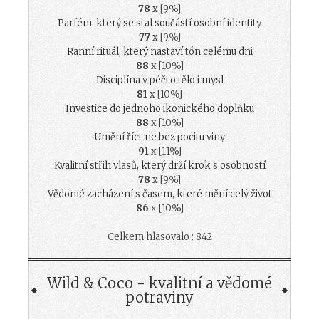
78
x [9%]
Parfém, který se stal součástí osobní identity
77
x [9%]
Ranní rituál, který nastaví tón celému dni
88
x [10%]
Disciplína v péči o tělo i mysl
81
x [10%]
Investice do jednoho ikonického doplňku
88
x [10%]
Umění říct ne bez pocitu viny
91
x [11%]
Kvalitní střih vlasů, který drží krok s osobností
78
x [9%]
Vědomé zacházení s časem, které mění celý život
86
x [10%]
Celkem hlasovalo : 842
Wild & Coco - kvalitní a vědomé
potraviny