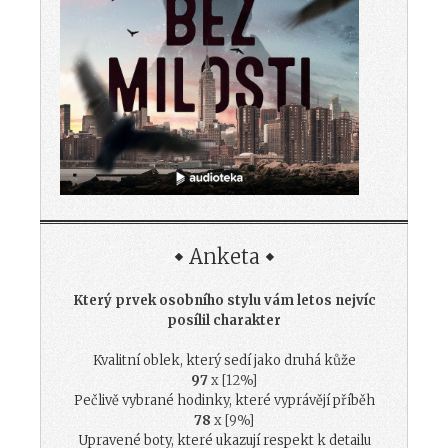
Anketa
Který prvek osobního stylu vám letos nejvíc
posílil charakter
Kvalitní oblek, který sedí jako druhá kůže
97
x [12%]
Pečlivě vybrané hodinky, které vyprávějí příběh
78
x [9%]
Upravené boty, které ukazují respekt k detailu