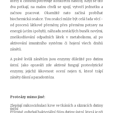
který k činnosti potřebuje konkrétní nástroj. Když se tito
dva potkají, na malou chvíli se spojí, vytvoří jednotku a
začnou pracovat. Okamžitě nato začíná probíhat
biochemická reakce. Tou reakcí může být celá řada věcí -
od procesů látkové přeměny, přes přeměnu potravy na
energii (a tím i pohyb), náhradu zestárlých buněk novými,
zneškodňování odpadních látek v metabolismu, až po
aktivování imunitního systému či hojení všech druhů
zánětů.
A právě kvůli zánětům jsou enzymy důležité pro dutinu
ústní. Jako opraváři zde aktivně fungují proteolytické
enzymy, jejichž šikovnost ocení nejen ti, které trápí
záněty dásní a paradontóza.
Proteázy mimo jiné:
Zlepšují mikrocirkulaci krve ve tkáních a sliznicích dutiny
ústní
Příznivě ovlivňují bakteriální flóru dutiny ústní, která je při