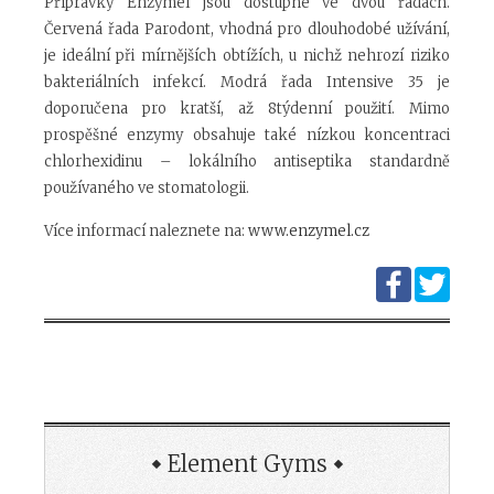
Přípravky Enzymel jsou dostupné ve dvou řadách.
Červená řada Parodont, vhodná pro dlouhodobé užívání,
je ideální při mírnějších obtížích, u nichž nehrozí riziko
bakteriálních infekcí. Modrá řada Intensive 35 je
doporučena pro kratší, až 8týdenní použití. Mimo
prospěšné enzymy obsahuje také nízkou koncentraci
chlorhexidinu – lokálního antiseptika standardně
používaného ve stomatologii.
Více informací naleznete na:
www.enzymel.cz
Element Gyms