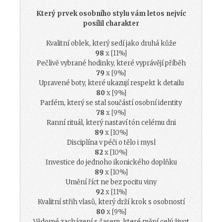
Který prvek osobního stylu vám letos nejvíc
posílil charakter
Kvalitní oblek, který sedí jako druhá kůže
98
x [11%]
Pečlivě vybrané hodinky, které vyprávějí příběh
79
x [9%]
Upravené boty, které ukazují respekt k detailu
80
x [9%]
Parfém, který se stal součástí osobní identity
78
x [9%]
Ranní rituál, který nastaví tón celému dni
89
x [10%]
Disciplína v péči o tělo i mysl
82
x [10%]
Investice do jednoho ikonického doplňku
89
x [10%]
Umění říct ne bez pocitu viny
92
x [11%]
Kvalitní střih vlasů, který drží krok s osobností
80
x [9%]
Vědomé zacházení s časem, které mění celý život