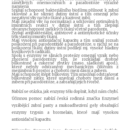
zánětlivých onemocněních a paradontóze výrazně
narušená
Snižují schopnost bakteriálního biofilmu přilnout k zubní
sklovině a ke sliznici dutiny ústní a tím omezují jeho
negativní vliv na tyto tkáně a kazivost zubů
Mají zásadní vliv na normalizaci a udržování optimálních
imunitních reakcí v dutině ústní a tím zlepšují
obranyschopnost měkkých tkání včetně parodontu.
Zvyšují antibakteriální, antivirové a antimykotické účinky
tělu vlastní imunity tkání.
Mají vysokou antioxidační kapacitu a tím snižují rozsah
poškození při parodontitidě a parodontóze, u nichž se na
poškození tkání dutiny ústní podílejí mj. vysoké hladiny
kyslíkových radikálů.
Spolu s enzymy ve slinách proteázy omezují vznik nebo
zhoršení parodontózy tím, že rozkládají drobné
bílkovinné a cukerné zbytky (maso, sladkosti apod.),
které nebyly odstraněny mechanickým čištěním z
mezizubních prostor a chobotů mezi dásní a zubem.
Mají schopnost štěpit bílkoviny. Tím umožňují odstraňovat
bílkovinné zátky, které uzavírají choboty mezi dásní a
zubem při parodontóze, a zabraňují jejich tvorbě.
Nabízí se otázka, jak enzymy tělu doplnit, když nám chybí.
Účinnou pomoc nabízí česká rodinná značka Enzymel
vyrábějící zubní pasty a mukoadhezivní gely obsahující
enzymy trypsin a bromelain, které mají vysokou
antioxidační kapacitu.