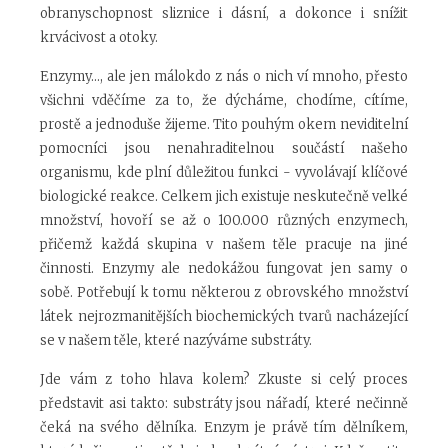
obranyschopnost sliznice i dásní, a dokonce i snížit
krvácivost a otoky.
Enzymy..., ale jen málokdo z nás o nich ví mnoho, přesto
všichni vděčíme za to, že dýcháme, chodíme, cítíme,
prostě a jednoduše žijeme. Tito pouhým okem neviditelní
pomocníci jsou nenahraditelnou součástí našeho
organismu, kde plní důležitou funkci - vyvolávají klíčové
biologické reakce. Celkem jich existuje neskutečně velké
množství, hovoří se až o 100.000 různých enzymech,
přičemž každá skupina v našem těle pracuje na jiné
činnosti. Enzymy ale nedokážou fungovat jen samy o
sobě. Potřebují k tomu některou z obrovského množství
látek nejrozmanitějších biochemických tvarů nacházející
se v našem těle, které nazýváme substráty.
Jde vám z toho hlava kolem? Zkuste si celý proces
představit asi takto: substráty jsou nářadí, které nečinně
čeká na svého dělníka. Enzym je právě tím dělníkem,