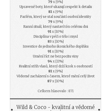
79
x [9%]
Upravené boty, které ukazují respekt k detailu
81
x [9%]
Parfém, který se stal součástí osobní identity
79
x [9%]
Ranní rituál, který nastaví tón celému dni
91
x [10%]
Disciplína v péči o tělo i mysl
83
x [10%]
Investice do jednoho ikonického doplňku
91
x [10%]
Umění říct ne bez pocitu viny
94
x [11%]
Kvalitní střih vlasů, který drží krok s osobností
81
x [9%]
Vědomé zacházení s časem, které mění celý život
87
x [10%]
Celkem hlasovalo : 871
Wild & Coco - kvalitní a vědomé