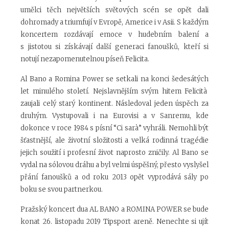
umělci těch největších světových scén se opět dali
dohromady a triumfují v Evropě, Americe i v Asii. S každým
koncertem rozdávají emoce v hudebním balení a
s jistotou si získávají další generaci fanoušků, kteří si
notují nezapomenutelnou píseň Felicita.
Al Bano a Romina Power se setkali na konci šedesátých
let minulého století. Nejslavnějším svým hitem Felicità
zaujali celý starý kontinent. Následoval jeden úspěch za
druhým. Vystupovali i na Eurovisi a v Sanremu, kde
dokonce v roce 1984 s písní “Ci sarà” vyhráli. Nemohli být
šťastnější, ale životní složitosti a velká rodinná tragédie
jejich soužití i profesní život naprosto zničily. Al Bano se
vydal na sólovou dráhu a byl velmi úspěšný, přesto vyslyšel
přání fanoušků a od roku 2013 opět vyprodává sály po
boku se svou partnerkou.
Pražský koncert dua AL BANO a ROMINA POWER se bude
konat 26. listopadu 2019 Tipsport areně. Nenechte si ujít