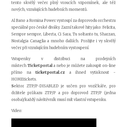
tento skvělý večer plný vroucích vzpomínek, ale též
nových, vzrušujících hudebních momentů.
Al Bano a Romina Power vystoupí za doprovodu orchestru
speciálně pro české diváky. Zazní takové hity jako: Felicita,
Sempre sempre, Liberta, Ci Sara, Tu soltanto tu, Sharzan,
Nostalgia Canaglia a mnoho dalších. Prožijte i vy skvělý
večer při vzrušujícím hudebním vystoupení.
Vstupenky v distribuci na prodejních
místech
Ticketportal
a nebo je můžete zakoupit on-line
přímo na
ticketportal.cz
a ihned vytisknout -
HOMEtickets.
S
ektor ZTP/P-DISABLED je určen pro vozíčkáře, pro
držitele průkazu ZTP/P a pro doprovod ZTP/P (jedna
osoba)/každý návštěvník musí mít vlastní vstupenku.
Video: