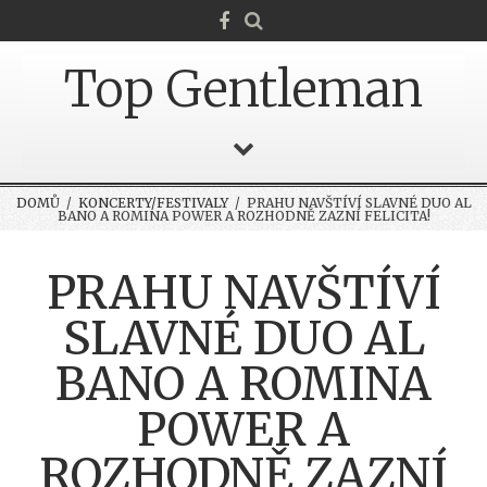
Top Gentleman
DOMŮ
/
KONCERTY/FESTIVALY
/ PRAHU NAVŠTÍVÍ SLAVNÉ DUO AL
BANO A ROMINA POWER A ROZHODNĚ ZAZNÍ FELICITA!
PRAHU NAVŠTÍVÍ
SLAVNÉ DUO AL
BANO A ROMINA
POWER A
ROZHODNĚ ZAZNÍ