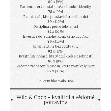
80
x [9%]
Parfém, který se stal součástí osobní identity
78
x [9%]
Ranní rituál, který nastaví tón celému dni
89
x [10%]
Disciplína v péči o tělo i mysl
82
x [10%]
Investice do jednoho ikonického doplňku
89
x [10%]
Umění říct ne bez pocitu viny
92
x [11%]
Kvalitní střih vlasů, který drží krok s osobností
80
x [9%]
Vědomé zacházení s časem, které mění celý život
87
x [10%]
Celkem hlasovalo : 854
Wild & Coco - kvalitní a vědomé
potraviny