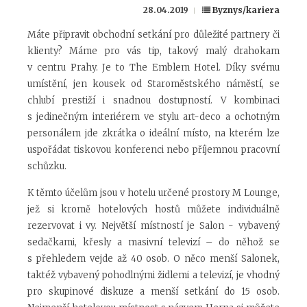
28.04.2019
Byznys/kariera
Máte připravit obchodní setkání pro důležité partnery či
klienty? Máme pro vás tip, takový malý drahokam
v centru Prahy. Je to The Emblem Hotel. Díky svému
umístění, jen kousek od Staroměstského náměstí, se
chlubí prestiží i snadnou dostupností. V kombinaci
s jedinečným interiérem ve stylu art-deco a ochotným
personálem jde zkrátka o ideální místo, na kterém lze
uspořádat tiskovou konferenci nebo příjemnou pracovní
schůzku.
K těmto účelům jsou v hotelu určené prostory M Lounge,
jež si kromě hotelových hostů můžete individuálně
rezervovat i vy. Největší místností je Salon - vybavený
sedačkami, křesly a masivní televizí – do něhož se
s přehledem vejde až 40 osob. O něco menší Salonek,
taktéž vybavený pohodlnými židlemi a televizí, je vhodný
pro skupinové diskuze a menší setkání do 15 osob.