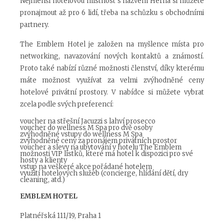
Nejmenší hotelovou místnost s názvem Herna si můžete
pronajmout až pro 6 lidí, třeba na schůzku s obchodními
partnery.
The Emblem Hotel je založen na myšlence místa pro
networking, navazování nových kontaktů a známostí.
Proto také nabízí různé možnosti členství, díky kterému
máte možnost využívat za velmi zvýhodněné ceny
hotelové privátní prostory. V nabídce si můžete vybrat
zcela podle svých preferencí:
voucher na střešní Jacuzzi s lahví prosecco
voucher do wellness M Spa pro dvě osoby
zvýhodněné vstupy do wellness M Spa
zvýhodněné ceny za pronájem privátních prostor
voucher a slevy na ubytování v hotelu The Emblem
možnosti VIP lístků, které má hotel k dispozici pro své
hosty a klienty
vstup na veškeré akce pořádané hotelem
využití hotelových služeb (concierge, hlídání dětí, dry
cleaning, atd.)
EMBLEM HOTEL
Platnéřská 111/19, Praha 1