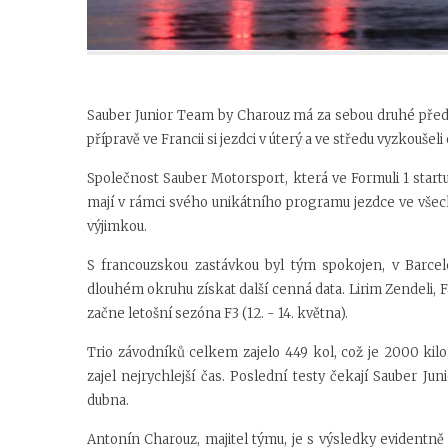
Sauber Junior Team by Charouz má za sebou druhé před
přípravě ve Francii si jezdci v úterý a ve středu vyzkouše
Společnost Sauber Motorsport, která ve Formuli 1 star
mají v rámci svého unikátního programu jezdce ve vše
výjimkou.
S francouzskou zastávkou byl tým spokojen, v Barce
dlouhém okruhu získat další cenná data. Lirim Zendeli, F
začne letošní sezóna F3 (12. - 14. května).
Trio závodníků celkem zajelo 449 kol, což je 2000 kil
zajel nejrychlejší čas. Poslední testy čekají Sauber 
dubna.
Antonín Charouz, majitel týmu, je s výsledky evidentn