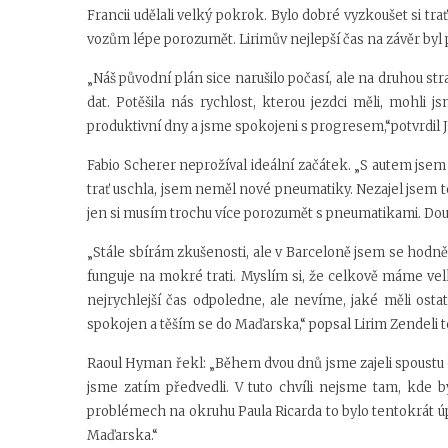
Francii udělali velký pokrok. Bylo dobré vyzkoušet si 
vozům lépe porozumět. Lirimův nejlepší čas na závěr byl 
„Náš původní plán sice narušilo počasí, ale na druhou st
dat. Potěšila nás rychlost, kterou jezdci měli, mohl
produktivní dny a jsme spokojeni s progresem,“potvrdil
Fabio Scherer neprožíval ideální začátek. „S autem jsem d
trať uschla, jsem neměl nové pneumatiky. Nezajel jsem te
jen si musím trochu více porozumět s pneumatikami. Doufá
„Stále sbírám zkušenosti, ale v Barceloně jsem se hodně 
funguje na mokré trati. Myslím si, že celkově máme velký
nejrychlejší čas odpoledne, ale nevíme, jaké měli ost
spokojen a těším se do Maďarska,“ popsal Lirim Zendeli t
Raoul Hyman řekl: „Během dvou dnů jsme zajeli spoustu k
jsme zatím předvedli. V tuto chvíli nejsme tam, kde b
problémech na okruhu Paula Ricarda to bylo tentokrát úpl
Maďarska.“