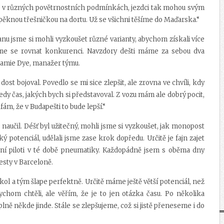
trať v různých povětrnostních podmínkách, jezdci tak mohou svým
pěknou třešničkou na dortu. Už se všichni těšíme do Maďarska.“
ranu jsme si mohli vyzkoušet různé varianty, abychom získali více
i jsme se rovnat konkurenci. Navzdory dešti máme za sebou dva
 Jamie Dye, manažer týmu.
ost bojoval. Povedlo se mi sice zlepšit, ale zrovna ve chvíli, kdy
dy čas, jakých bych si představoval. Z vozu mám ale dobrý pocit,
m, že v Budapešti to bude lepší.“
naučil. Déšť byl užitečný, mohli jsme si vyzkoušet, jak monopost
 potenciál, udělali jsme zase krok dopředu. Určitě je fajn zajet
atní piloti v té době pneumatiky. Každopádně jsem s oběma dny
esty v Barceloně.
ol a tým šlape perfektně. Určitě máme ještě větší potenciál, než
ychom chtěli, ale věřím, že je to jen otázka času. Po několika
ně někde jinde. Stále se zlepšujeme, což si jistě přeneseme i do