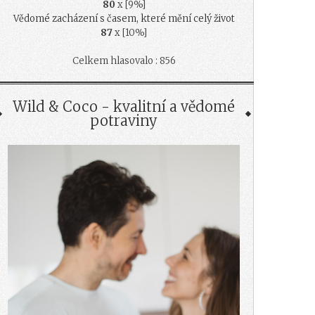
80
x [9%]
Vědomé zacházení s časem, které mění celý život
87
x [10%]
Celkem hlasovalo : 856
Wild & Coco - kvalitní a vědomé
potraviny