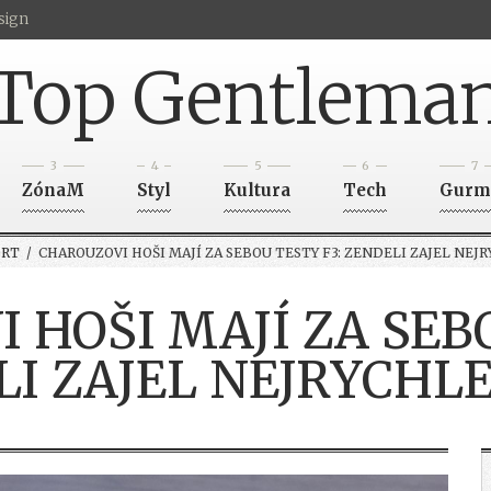
sign
Top Gentlema
3
4
5
6
7
ZónaM
Styl
Kultura
Tech
Gurm
ORT
/ CHAROUZOVI HOŠI MAJÍ ZA SEBOU TESTY F3: ZENDELI ZAJEL NEJR
 HOŠI MAJÍ ZA SEBO
I ZAJEL NEJRYCHLE