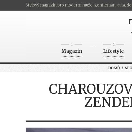
Stylový magazín pro moderní muže, gentleman, auta, de
1
2
-->
Magazín
Lifestyle
DOMŮ
/
SP
CHAROUZOVI
ZENDEL