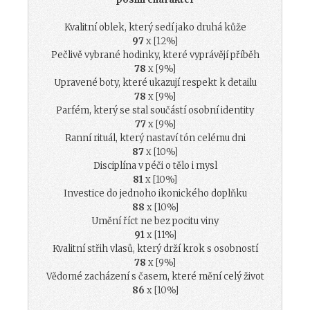
Kvalitní oblek, který sedí jako druhá kůže
97
x [12%]
Pečlivě vybrané hodinky, které vyprávějí příběh
78
x [9%]
Upravené boty, které ukazují respekt k detailu
78
x [9%]
Parfém, který se stal součástí osobní identity
77
x [9%]
Ranní rituál, který nastaví tón celému dni
87
x [10%]
Disciplína v péči o tělo i mysl
81
x [10%]
Investice do jednoho ikonického doplňku
88
x [10%]
Umění říct ne bez pocitu viny
91
x [11%]
Kvalitní střih vlasů, který drží krok s osobností
78
x [9%]
Vědomé zacházení s časem, které mění celý život
86
x [10%]