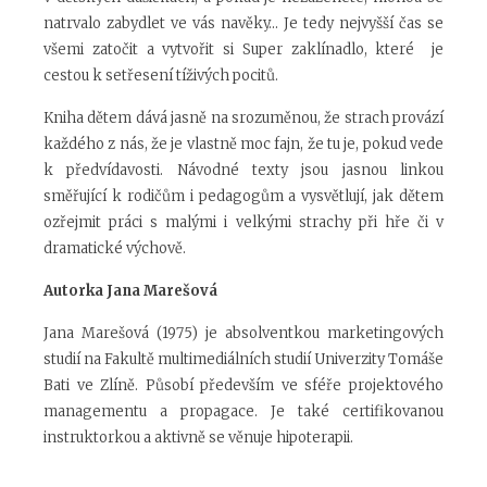
natrvalo zabydlet ve vás navěky… Je tedy nejvyšší čas se
všemi zatočit a vytvořit si Super zaklínadlo, které je
cestou k setřesení tíživých pocitů.
Kniha dětem dává jasně na srozuměnou, že strach provází
každého z nás, že je vlastně moc fajn, že tu je, pokud vede
k předvídavosti. Návodné texty jsou jasnou linkou
směřující k rodičům i pedagogům a vysvětlují, jak dětem
ozřejmit práci s malými i velkými strachy při hře či v
dramatické výchově.
Autorka Jana Marešová
Jana Marešová (1975) je absolventkou marketingových
studií na Fakultě multimediálních studií Univerzity Tomáše
Bati ve Zlíně. Působí především ve sféře projektového
managementu a propagace. Je také certifikovanou
instruktorkou a aktivně se věnuje hipoterapii.