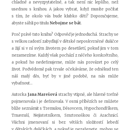
chladné a nevyzpytatelné, a tak není nic lepšího, než
usednou s knihou. A jakou vybrat, když musíte počítat
s tím, že okolo vás bude klubko dětí? Doporučujeme,
abyste sáhli po titulu
Nebojme se bát
.
Proč právě tuto knihu? Odpověď je jednoduchá. Strachy se
s velkou radostí zabydlují v dětské neposkvrněné dušičce
a žijí si v ní svým životem po desetiletí, pokud jim v tom
nezamezíme. Každý však pochází z něčeho konkrétního,
a pokud ho nedefinujeme, může nás provázet po celý
život. Podvědomě pak trvale očekáváme, že odněkud ten
náš malý děs, byť by v jiné podobě, na nás může
vybafnout…
Autorka
Jana Marešová
strachy vtipně, ale hlavně trefně
pojmenovala i je definovala. V osmi příbězích se můžete
blíže seznámit s Tremulou, Děsovcem, Hypochondříkem,
Tmavruší, Nejistotníkem, Smrtonoškou či Arachnicí.
Všichni jmenovaní si bez větších složitostí lebedí
v dětských dušičkách, a pokud je nezaženete, mohou se