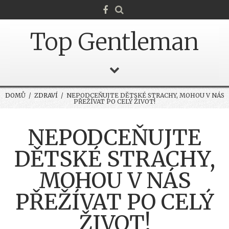
Top Gentleman
DOMŮ
/
ZDRAVÍ
/ NEPODCEŇUJTE DĚTSKÉ STRACHY, MOHOU V NÁS
PŘEŽÍVAT PO CELÝ ŽIVOT!
NEPODCEŇUJTE
DĚTSKÉ STRACHY,
MOHOU V NÁS
PŘEŽÍVAT PO CELÝ
ŽIVOT!