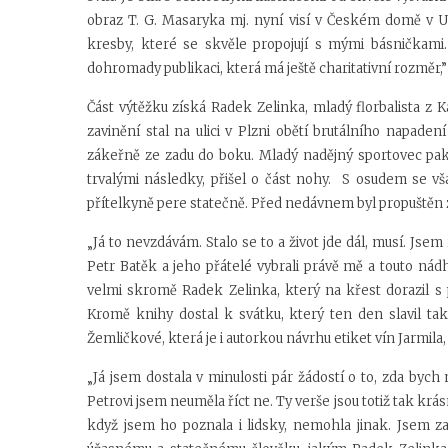
obraz T. G. Masaryka mj. nyní visí v Českém domě v U
kresby, které se skvěle propojují s mými básničkami.
dohromady publikaci, která má ještě charitativní rozměr,”
Část výtěžku získá
Radek Zelinka,
mladý florbalista z 
zavinění stal na ulici v Plzni obětí brutálního napaden
zákeřně ze zadu do boku. Mladý nadějný sportovec pak 
trvalými následky, přišel o část nohy. S osudem se v
přítelkyně pere statečně. Před nedávnem byl propuštěn z
„Já to nevzdávám. Stalo se to a život jde dál, musí. Jsem
Petr Batěk a jeho přátelé vybrali právě mě a touto ná
velmi skromě Radek Zelinka, který na křest dorazil 
Kromě knihy dostal k svátku, který ten den slavil tak
Žemličkové, která je i autorkou návrhu etiket vín Jarmila,
„Já jsem dostala v minulosti pár žádostí o to, zda bych
Petrovi jsem neuměla říct ne. Ty verše jsou totiž tak krá
když jsem ho poznala i lidsky, nemohla jinak. Jsem z