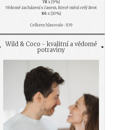
78
x [9%]
Vědomé zacházení s časem, které mění celý život
86
x [10%]
Celkem hlasovalo : 839
Wild & Coco - kvalitní a vědomé
potraviny