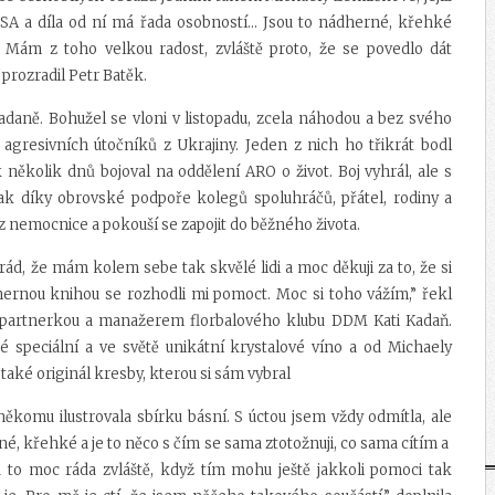
SA a díla od ní má řada osobností… Jsou to nádherné, křehké
 Mám z toho velkou radost, zvláště proto, že se povedlo dát
 prozradil Petr Batěk.
Kadaně. Bohužel se vloni v listopadu, zcela náhodou a bez svého
í agresivních útočníků z Ukrajiny. Jeden z nich ho třikrát bodl
několik dnů bojoval na oddělení ARO o život. Boj vyhrál, ale s
šak díky obrovské podpoře kolegů spoluhráčů, přátel, rodiny a
 nemocnice a pokouší se zapojit do běžného života.
 rád, že mám kolem sebe tak skvělé lidi a moc děkuji za to, že si
dhernou knihou se rozhodli mi pomoct. Moc si toho vážím,” řekl
s partnerkou a manažerem florbalového klubu DDM Kati Kadaň.
é speciální a ve světě unikátní krystalové víno a od Michaely
 také originál kresby, kterou si sám vybral
 někomu ilustrovala sbírku básní. S úctou jsem vždy odmítla, ale
sné, křehké a je to něco s čím se sama ztotožnuji, co sama cítím a
a to moc ráda zvláště, když tím mohu ještě jakkoli pomoci tak