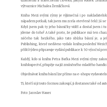
úžasnému a statečnému člověku, jakým Radek Zelinka j
výtvarnice Michalea Žemličková.
Kniha Mezi svými rýmy je výjimečná i po nakladatel
nápadem potkali, tak jsem mu zcela otevřeně řekl: Já s
Když jsem pak ty jeho básničky viděl a dostal jsem i t
jdeme do toho! A také proto, že publikace má ten cha
něčeho tak hezkého, jako tato sbírka básní je, a je
Publishing, které nedávno vydalo knihu poslední Weric
příští týden připravuje vydání publikace k 50 výroční p
Každý, kdo si knihu Petra Baťka Mezi svými rýmy zakou
knihkupectví, přispěje na již zmíněného mladého handi
Objednávat knihu básní lze přímo na e-shopu vydavatelst
Ti, kteří si ji touto formou zakoupí, ji dostanou tak
é od au
Foto: Jaroslav Hauer