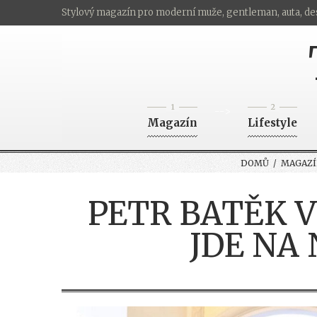
Stylový magazín pro moderní muže, gentleman, auta, de
1
2
-->
Magazín
Lifestyle
DOMŮ
/
MAGAZÍ
PETR BATĚK V
JDE NA