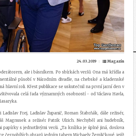
24.03.2019
Magazín
erátorem, ale i básníkem. Po sbírkách veršů Ona má křídla a
entálně působí v Národním divadle, na chebské a kladenské
á hlavní roli.
Křest publikace se uskutečnil na první jarní den v
avštěvovala celá řada významných osobností - od Václava Havla,
 Masaryka.
 Ladislav Frej, Ladislav Županič, Roman Štabrňák, dále režisér,
š Magnusek a režisér Patrik Ulrich. Nechyběl ani hudebník,
 papírky s jednotlivými verši. „Ta knížka je úplně jiná, doslova
rnice černobílých obrazů jedním tahem Michaely Žemličkové, jejíž