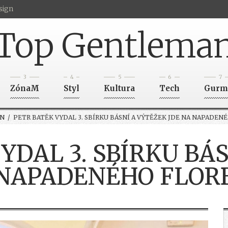
sign
Top Gentlema
3
4
5
6
7
ZónaM
Styl
Kultura
Tech
Gurm
N
/ PETR BATĚK VYDAL 3. SBÍRKU BÁSNÍ A VÝTĚŽEK JDE NA NAPADEN
YDAL 3. SBÍRKU BÁ
 NAPADENÉHO FLOR