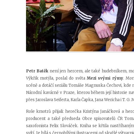
Petr Batěk
není jen hercem, ale také hudebníkem, mod
Výkřik motýla, poslal do světa
Mezi svými rýmy
.
Mom
scéně a
dotáčí seriálu Tomáše Magnuska Čechovi, kde m
Národní kavárně v Praze, kterou během její historie n
přes Jaroslava Seiferta, Karla Čapka, Jana Wericha i T. G.
Role kmotrů přijali: herečka Kristýna Janáčková a herci
producent a také předseda Obce spisovatelů ČR Tomá
saxofonista Felix Slováček. Kniha se křtila nastříhanými
svítí. Je bílá s černobílými ilustracemi od skvělé výtva