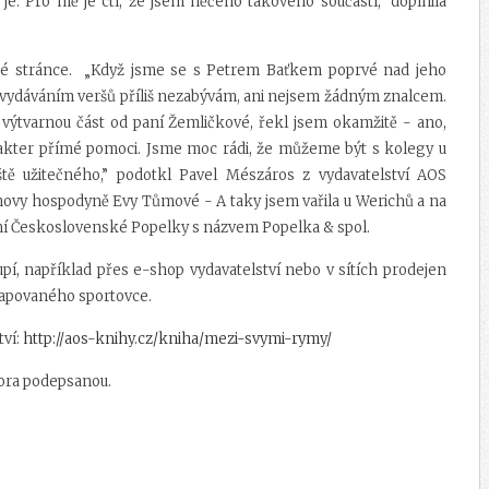
e. Pro mě je ctí, že jsem něčeho takového součástí,” doplnila
ské stránce. „Když jsme se s Petrem Baťkem poprvé nad jeho
e vydáváním veršů příliš nezabývám, ani nejsem žádným znalcem.
u výtvarnou část od paní Žemličkové, řekl jsem okamžitě - ano,
rakter přímé pomoci. Jsme moc rádi, že můžeme být s kolegy u
ště užitečného,” podotkl Pavel Mészáros z vydavatelství AOS
hovy hospodyně Evy Tůmové - A taky jsem vařila u Werichů a na
rvní Československé Popelky s názvem Popelka & spol.
pí, například přes e-shop vydavatelství nebo v sítích prodejen
capovaného sportovce.
ví:
http://aos-knihy.cz/kniha/mezi-svymi-rymy/
tora podepsanou.