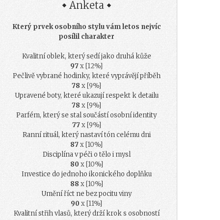
Anketa
Který prvek osobního stylu vám letos nejvíc
posílil charakter
Kvalitní oblek, který sedí jako druhá kůže
97
x [12%]
Pečlivě vybrané hodinky, které vyprávějí příběh
78
x [9%]
Upravené boty, které ukazují respekt k detailu
78
x [9%]
Parfém, který se stal součástí osobní identity
77
x [9%]
Ranní rituál, který nastaví tón celému dni
87
x [10%]
Disciplína v péči o tělo i mysl
80
x [10%]
Investice do jednoho ikonického doplňku
88
x [10%]
Umění říct ne bez pocitu viny
90
x [11%]
Kvalitní střih vlasů, který drží krok s osobností