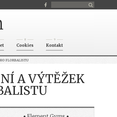
n
8
9
et
Cookies
Kontakt
ÉHO FLORBALISTU
SNÍ A VÝTĚŽEK
BALISTU
Element Gyms