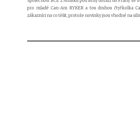
Společnost BCE z Mníšku pod Brdy dorazí do Prahy se dv
pro mladé Can-Am RYKER a tou druhou čtyřkolka Ca
zákazníci na co těšit, protože novinky jsou vhodné na siln