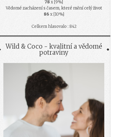
78
x [9%]
Vědomé zacházení s časem, které mění celý život
86
x [10%]
Celkem hlasovalo : 842
Wild & Coco - kvalitní a vědomé
potraviny