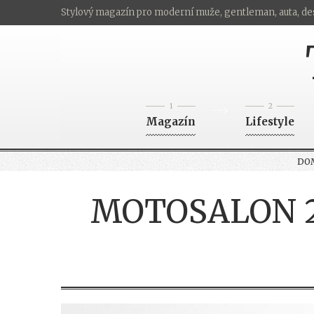
Stylový magazín pro moderní muže, gentleman, auta, de
1
2
-->
Magazín
Lifestyle
DO
MOTOSALON 20