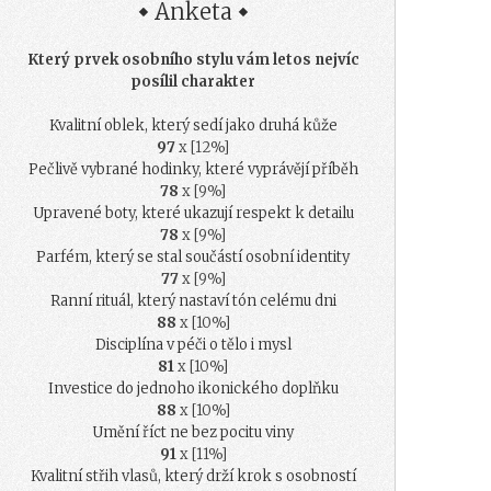
Anketa
Který prvek osobního stylu vám letos nejvíc
posílil charakter
Kvalitní oblek, který sedí jako druhá kůže
97
x [12%]
Pečlivě vybrané hodinky, které vyprávějí příběh
78
x [9%]
Upravené boty, které ukazují respekt k detailu
78
x [9%]
Parfém, který se stal součástí osobní identity
77
x [9%]
Ranní rituál, který nastaví tón celému dni
88
x [10%]
Disciplína v péči o tělo i mysl
81
x [10%]
Investice do jednoho ikonického doplňku
88
x [10%]
Umění říct ne bez pocitu viny
91
x [11%]
Kvalitní střih vlasů, který drží krok s osobností