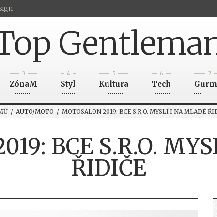
sign
Top Gentlema
3
4
5
6
7
ZónaM
Styl
Kultura
Tech
Gurm
MŮ
/
AUTO/MOTO
/ MOTOSALON 2019: BCE S.R.O. MYSLÍ I NA MLADÉ ŘI
19: BCE S.R.O. MYS
ŘIDIČE