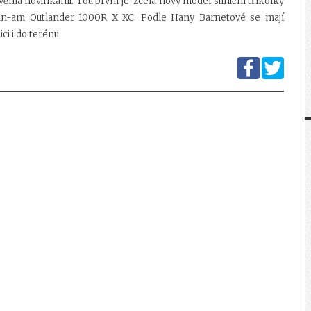
ěma novinkami. Tou první je zcela nový model silniční tříkolky
n-am Outlander 1000R X XC. Podle Hany Barnetové se mají
ici i do terénu.