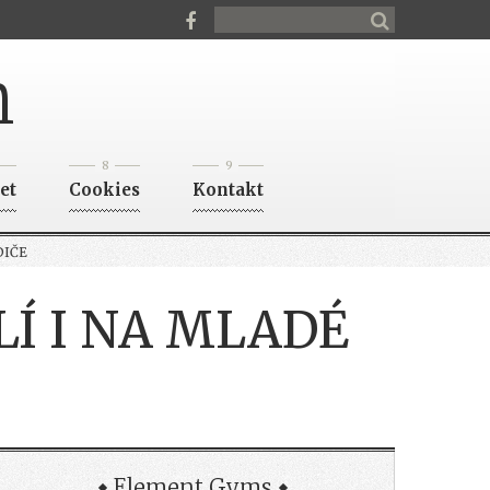
n
8
9
et
Cookies
Kontakt
DIČE
LÍ I NA MLADÉ
Element Gyms