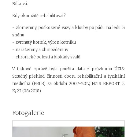
Bílková.
Kdy okamžitě rehabilitovat?
- zlomeniny, poškozené vazy a klouby po pádu na ledu či
sněhu
- zvrtnutý kotník, výron kotníku
- naraženiny a zhmožděniny
- chronické bolesti a blokády svalů
V tiskové zprávě byla použita data z průzkumu ÚZIS:
Stručný přehled činnosti oboru rehabilitační a fyzikální
medicína (FBLR) za období 2007–2017, NZIS REPORT č.
K/22 (08/2018).
Fotogalerie