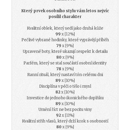
Který prvek osobního stylu vám letos nejvíc
posílil charakter
Kvalitní oblek, který sedí jako druhá kůže
99
x [12%]
Pečlivě vybrané hodinky, které vyprávějí příběh
79
x [9%]
Upravené boty, které ukazují respekt k detailu
80
x [9%]
Parfém, který se stal součástí osobní identity
78
x [9%]
Ranní rituál, který nastaví tón celému dni
89
x [10%]
Disciplína v péči o tělo i mysl
82
x [10%]
Investice do jednoho ikonického doplňku
89
x [10%]
Umění říct ne bez pocitu viny
92
x [11%]
Kvalitní střih vlasů, který drží krok s osobností
80
x [9%]