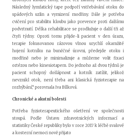
Následný lymfatický tape podpoří vstřebávání otoku do
spádových uzlin a vymizení modřiny. Dále je potřeba
cvičení pro stabilitu kloubu jako prevence proti dalšímu
podvrtnutí. Délka rehabilitace se prodlužuje o další tři až
čtyři týdny. Oproti tomu přijde-li pacient v den úrazu,
terapie fokusovanou rázovou vlnou urychlí okamžité
hojení kotníku na buněčné úrovni, předejde otoku i
modřině nebo je minimalizuje a můžeme volit fixaci
ortézou nebo kinesiotapem. Do jednoho až dvou týdnů je
pacient schopný došlápnout a kotník zatížit, jelikož
nevznikl otok, není třeba ani klasická fyzioterapie na
rozhýbání,“ porovnala Iva Bílková.
Chronické a akutní bolesti
Potřeba fyzioterapeutického ošetření ve společnosti
stoupá. Podle Ústavu zdravotnických informací a
statistiky České republiky bylo v roce 2017 k léčbě svalové
a kosterní nemoci nově přijato