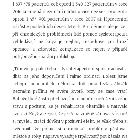
1 637 478 pacientů, což oproti 1 540 327 pacientům v roce
2016 znamená meziroční nárůst o více než šest procent a
oproti 1 454 901 pacientům v roce 2007 až 13procentní
nárůst v posledních deseti letech. Problémem ale je, že i
při chronických problémech lidé pomoc fyzioterapeuta
vyhledávají, až když je nejhůř, respektive jim hrozí
operace, a zdravotní komplikace se nejen v případě
pohybového aparátu prohlubují.
„Tím víc je pak třeba s fyzioterapeutem spolupracovat a
dbát na jeho doporučení i mimo ordinaci. Bolest jsme
schopni odbourat do několika dnů, pokud však člověk
nezmění příčinu ve svém životě, brzy se zase vrátí.
Bohužel lidé často přicházejí po dlouhém neřešení svého
stavu s pocitem, že je rehabilitace okamžitě a natrvalo
uzdraví. Když ale zjistí, že je třeba změně věnovat víc, než
si mysleli, ztrácí důvěru v pozitivní efekt. Je však třeba si
uvědomit, že pokud si chronické problémy pěstovali
měsíce a roky, náprava vyžaduje trpělivost,“ poukázala Iva