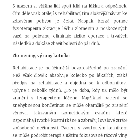
S úrazem si většina lidí spojí klid na lůžku a odpočinek.
Čím déle však otálejí s rehabilitací, tím složitější návrat ke
zdravému pohybu je čeká. Naopak brzká pomoc
fyzioterapeuta zkracuje léčbu zlomenin a poškozených
vazů na polovinu, eliminuje riziko operace i trvalých
následků a dokáže zbavit bolesti do pár dnů.
Zlomeniny, výrony kotníku
Rehabilitace je nejúčinnější bezprostředně po zranění.
Než však člověk absolvuje kolečko po lékařích, získá
předpis na rehabilitace a objedná se k odborníkovi,
uplyne i několik týdnů. „To je doba, kdy už mělo být
zranění s terapeutem léčeno. Například pacient se
znehybněnou končetinou se může okamžitě po zranění
věnovat takzvaným izometrickým cvikům, které
napomáhají tvorbě kostní tkáně a zabraňují svalové ztrátě
způsobené nečinností. Pacient s vyvrtnutým kotníkem
se může podrobit terapii s užitím fokusované rázové vlny,