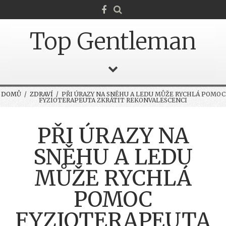
Top Gentleman
DOMŮ
/
ZDRAVÍ
/ PŘI ÚRAZY NA SNĚHU A LEDU MŮŽE RYCHLÁ POMOC
FYZIOTERAPEUTA ZKRÁTIT REKONVALESCENCI
PŘI ÚRAZY NA
SNĚHU A LEDU
MŮŽE RYCHLÁ
POMOC
FYZIOTERAPEUTA