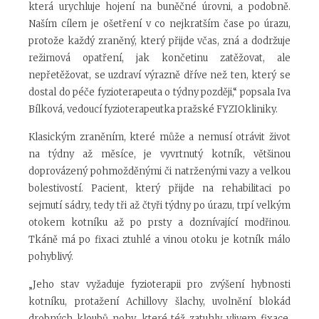
která urychluje hojení na buněčné úrovni, a podobně.
Naším cílem je ošetření v co nejkratším čase po úrazu,
protože každý zraněný, který přijde včas, zná a dodržuje
režimová opatření, jak končetinu zatěžovat, ale
nepřetěžovat, se uzdraví výrazně dříve než ten, který se
dostal do péče fyzioterapeuta o týdny později,“ popsala Iva
Bílková, vedoucí fyzioterapeutka pražské FYZIOkliniky.
Klasickým zraněním, které může a nemusí otrávit život
na týdny až měsíce, je vyvrtnutý kotník, většinou
doprovázený pohmožděnými či natrženými vazy a velkou
bolestivostí. Pacient, který přijde na rehabilitaci po
sejmutí sádry, tedy tři až čtyři týdny po úrazu, trpí velkým
otokem kotníku až po prsty a doznívající modřinou.
Tkáně má po fixaci ztuhlé a vinou otoku je kotník málo
pohyblivý.
„Jeho stav vyžaduje fyzioterapii pro zvýšení hybnosti
kotníku, protažení Achillovy šlachy, uvolnění blokád
drobných kloubů nohy, které též zatuhly vlivem fixace.