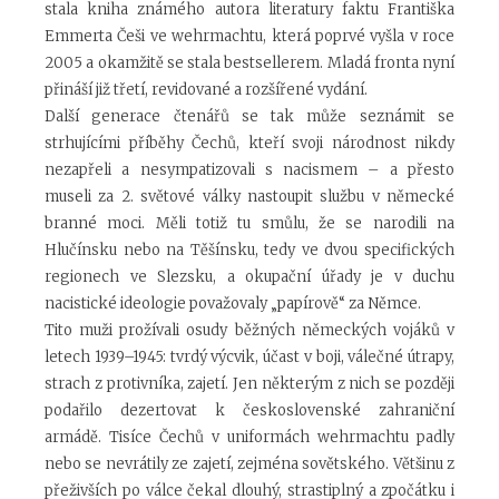
stala kniha známého autora literatury faktu Františka
Emmerta Češi ve wehrmachtu, která poprvé vyšla v roce
2005 a okamžitě se stala bestsellerem. Mladá fronta nyní
přináší již třetí, revidované a rozšířené vydání.
Další generace čtenářů se tak může seznámit se
strhujícími příběhy Čechů, kteří svoji národnost nikdy
nezapřeli a nesympatizovali s nacismem – a přesto
museli za 2. světové války nastoupit službu v německé
branné moci. Měli totiž tu smůlu, že se narodili na
Hlučínsku nebo na Těšínsku, tedy ve dvou specifických
regionech ve Slezsku, a okupační úřady je v duchu
nacistické ideologie považovaly „papírově“ za Němce.
Tito muži prožívali osudy běžných německých vojáků v
letech 1939–1945: tvrdý výcvik, účast v boji, válečné útrapy,
strach z protivníka, zajetí. Jen některým z nich se později
podařilo dezertovat k československé zahraniční
armádě. Tisíce Čechů v uniformách wehrmachtu padly
nebo se nevrátily ze zajetí, zejména sovětského. Většinu z
přeživších po válce čekal dlouhý, strastiplný a zpočátku i