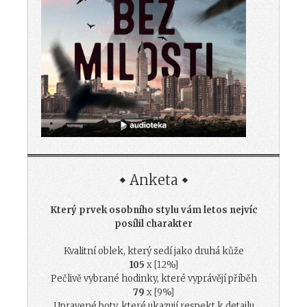
Anketa
Který prvek osobního stylu vám letos nejvíc
posílil charakter
Kvalitní oblek, který sedí jako druhá kůže
105
x [12%]
Pečlivě vybrané hodinky, které vyprávějí příběh
79
x [9%]
Upravené boty, které ukazují respekt k detailu