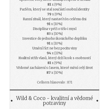
81
x [9%]
Parfém, který se stal součástí osobní identity
79
x [9%]
Ranní rituál, který nastaví tón celému dni
91
x [10%]
Disciplína v péči o tělo i mysl
83
x [10%]
Investice do jednoho ikonického doplňku
91
x [10%]
Umění říct ne bez pocitu viny
94
x [11%]
Kvalitní střih vlasů, který drží krok s osobností
81
x [9%]
Vědomé zacházení s časem, které mění celý život
87
x [10%]
Celkem hlasovalo : 871
Wild & Coco - kvalitní a vědomé
potraviny