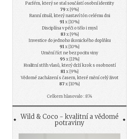
Parfém, který se stal součástí osobní identity
79
x [9%]
Ranní rituál, který nastaví tón celému dni
91
x [10%]
Disciplína v péči o tělo i mysl
83
x [9%]
Investice do jednoho ikonického doplňku
91
x [10%]
Umění říct ne bez pocitu viny
95
x [11%]
Kvalitní střih vlasů, který drží krok s osobností
81
x [9%]
Vědomé zacházení s časem, které mění celý život
87
x [10%]
Celkem hlasovalo : 874
Wild & Coco - kvalitní a vědomé
potraviny