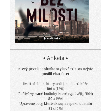
Anketa
Který prvek osobního stylu vám letos nejvíc
posílil charakter
Kvalitní oblek, který sedí jako druhá kůže
106
x [12%]
Pečlivě vybrané hodinky, které vyprávějí příběh
80
x [9%]
Upravené boty, které ukazují respekt k detailu
81
x [9%]