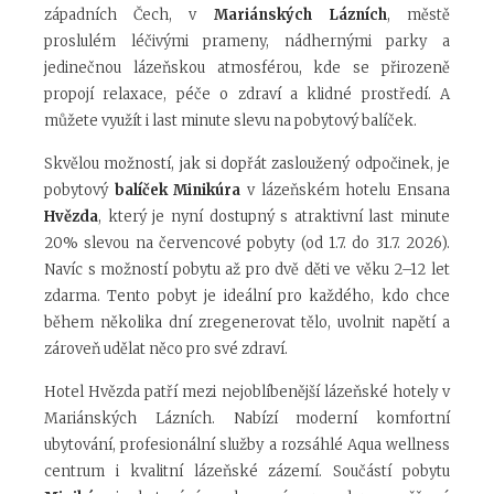
západních Čech, v
Mariánských Lázních
, městě
proslulém léčivými prameny, nádhernými parky a
jedinečnou lázeňskou atmosférou, kde se přirozeně
propojí relaxace, péče o zdraví a klidné prostředí. A
můžete využít i last minute slevu na pobytový balíček.
Skvělou možností, jak si dopřát zasloužený odpočinek, je
pobytový
balíček Minikúra
v lázeňském hotelu Ensana
Hvězda
, který je nyní dostupný s atraktivní last minute
20% slevou na červencové pobyty (od 1.7. do 31.7. 2026).
Navíc s možností pobytu až pro dvě děti ve věku 2–12 let
zdarma. Tento pobyt je ideální pro každého, kdo chce
během několika dní zregenerovat tělo, uvolnit napětí a
zároveň udělat něco pro své zdraví.
Hotel Hvězda patří mezi nejoblíbenější lázeňské hotely v
Mariánských Lázních. Nabízí moderní komfortní
ubytování, profesionální služby a rozsáhlé Aqua wellness
centrum i kvalitní lázeňské zázemí. Součástí pobytu