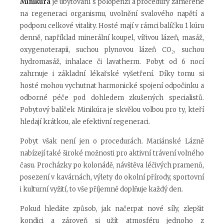
Minikúra
je ubytování s polopenzí a procedury zaměřené
na regeneraci organismu, uvolnění svalového napětí a
podporu celkové vitality. Hosté mají v rámci balíčku 1 kúru
denně, například minerální koupel, vířivou lázeň, masáž,
oxygenoterapii, suchou plynovou lázeň CO₂, suchou
hydromasáž, inhalace či lavatherm. Pobyt od 6 nocí
zahrnuje i základní lékařské vyšetření. Díky tomu si
hosté mohou vychutnat harmonické spojení odpočinku a
odborné péče pod dohledem zkušených specialistů.
Pobytový balíček Minikúra je skvělou volbou pro ty, kteří
hledají krátkou, ale efektivní regeneraci.
Pobyt však není jen o procedurách. Mariánské Lázně
nabízejí také široké možnosti pro aktivní trávení volného
času. Procházky po kolonádě, návštěva léčivých pramenů,
posezení v kavárnách, výlety do okolní přírody, sportovní
i kulturní vyžití, to vše příjemně doplňuje každý den.
Pokud hledáte způsob, jak načerpat nové síly, zlepšit
kondici a zároveň si užít atmosféru jednoho z