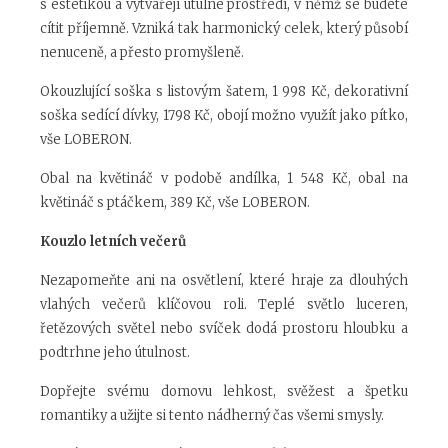
s estetikou a vytvářejí útulné prostředí, v němž se budete
cítit příjemně. Vzniká tak harmonický celek, který působí
nenuceně, a přesto promyšleně.
Okouzlující soška s listovým šatem, 1 998 Kč, dekorativní
soška sedící dívky, 1798 Kč, obojí možno využít jako pítko,
vše LOBERON.
Obal na květináč v podobě andílka, 1 548 Kč, obal na
květináč s ptáčkem, 389 Kč, vše LOBERON.
Kouzlo letních večerů
Nezapomeňte ani na osvětlení, které hraje za dlouhých
vlahých večerů klíčovou roli. Teplé světlo luceren,
řetězových světel nebo svíček dodá prostoru hloubku a
podtrhne jeho útulnost.
Dopřejte svému domovu lehkost, svěžest a špetku
romantiky a užijte si tento nádherný čas všemi smysly.