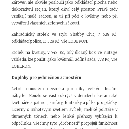
Zároveň ale skvěle poslouží jako odkládací plocha nebo
dekorativní stojan, který oživí celý prostor. Právě tady
vznikají malé radosti, ať už při péči o květiny, nebo při
vytváření vlastních zelených zákoutí.
Zahradnický stolek ve stylu Shabby Chic, 7 528 Kč,
odkládací police, 15 328 Kč, vše LOBERON.
Stolek na květiny, 7 748 Kč, bílý úložný box ve vintage
vzhledu, lze použít i jako květináč, 2dílná sada, 778 Kč, vše
LOBERON.
Doplňky pro jedinečnou atmosféru
Letní atmosféra nevzniká jen díky velkým kusům
nábytku. Kouzlo se často skrývá v detailech, keramické
květináče s patinou, amfory, fontánky a pítka pro ptáčky,
lucerny s mihotavým světlem svíček, měkké polštáře v
tlumených tónech nebo lehké přehozy vybízející k
odpočinku. Všechny tyto „drobnosti“ propojují funkčnost