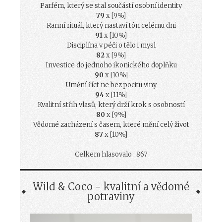
Parfém, který se stal součástí osobní identity
79
x [9%]
Ranní rituál, který nastaví tón celému dni
91
x [10%]
Disciplína v péči o tělo i mysl
82
x [9%]
Investice do jednoho ikonického doplňku
90
x [10%]
Umění říct ne bez pocitu viny
94
x [11%]
Kvalitní střih vlasů, který drží krok s osobností
80
x [9%]
Vědomé zacházení s časem, které mění celý život
87
x [10%]
Celkem hlasovalo : 867
Wild & Coco - kvalitní a vědomé
potraviny