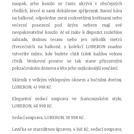
naopak, jeho kouzlo se často ukrývá v obyčejných
chvílích, které si sami dokážeme zpříjemnit. Ranní káva
na balkoně, odpoledne mezi rozkvetlými květinami nebo
večerní posezení pod širým nebem mají své
neopakovatelné kouzlo. Ať už máte k dispozici rozlehlou
zahradu, útulnou terasu nebo jen několik metrů
čtverečních na balkoně, s kolekcí LOBERON snadno
vytvoříte místo, kde budete chtít trávit každou volnou
chvíli. Venkovní prostor se tak stane přirozeným
pokračováním domova a léto jeho nejkrásnější součástí.
Skleník s velkým výklopným oknem a bočními dveřmi,
LOBERON, 43 998 Kč.
Elegantní sedací souprava ve francouzském stylu,
LOBERON, 48 998 Kč.
Sedací souprava, LOBERON, 38 998 Kč.
Lavička se starožitnou úpravou, 4 148 Kč, sedací souprava,