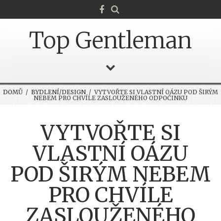
Top Gentleman
DOMŮ
/
BYDLENÍ/DESIGN
/ VYTVOŘTE SI VLASTNÍ OÁZU POD ŠIRÝM
NEBEM PRO CHVÍLE ZASLOUŽENÉHO ODPOČINKU
VYTVOŘTE SI
VLASTNÍ OÁZU
POD ŠIRÝM NEBEM
PRO CHVÍLE
ZASLOUŽENÉHO