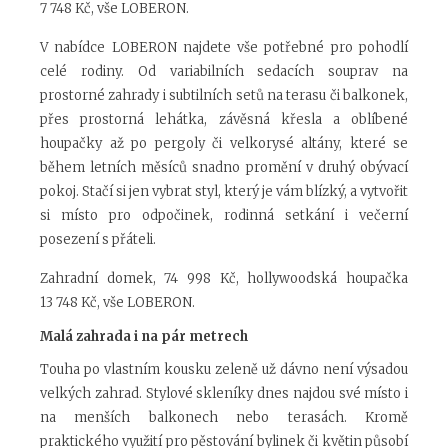
7 748 Kč, vše LOBERON.
V nabídce LOBERON najdete vše potřebné pro pohodlí
celé rodiny. Od variabilních sedacích souprav na
prostorné zahrady i subtilních setů na terasu či balkonek,
přes prostorná lehátka, závěsná křesla a oblíbené
houpačky až po pergoly či velkorysé altány, které se
během letních měsíců snadno promění v druhý obývací
pokoj. Stačí si jen vybrat styl, který je vám blízký, a vytvořit
si místo pro odpočinek, rodinná setkání i večerní
posezení s přáteli.
Zahradní domek, 74 998 Kč, hollywoodská houpačka
13 748 Kč, vše LOBERON.
Malá zahrada i na pár metrech
Touha po vlastním kousku zeleně už dávno není výsadou
velkých zahrad. Stylové skleníky dnes najdou své místo i
na menších balkonech nebo terasách. Kromě
praktického využití pro pěstování bylinek či květin působí