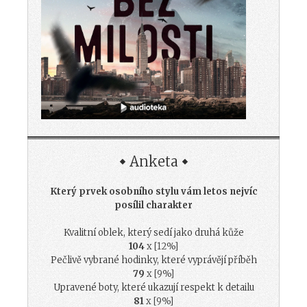
Anketa
Který prvek osobního stylu vám letos nejvíc
posílil charakter
Kvalitní oblek, který sedí jako druhá kůže
104
x [12%]
Pečlivě vybrané hodinky, které vyprávějí příběh
79
x [9%]
Upravené boty, které ukazují respekt k detailu
81
x [9%]