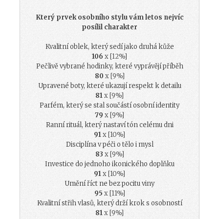
Který prvek osobního stylu vám letos nejvíc
posílil charakter
Kvalitní oblek, který sedí jako druhá kůže
106
x [12%]
Pečlivě vybrané hodinky, které vyprávějí příběh
80
x [9%]
Upravené boty, které ukazují respekt k detailu
81
x [9%]
Parfém, který se stal součástí osobní identity
79
x [9%]
Ranní rituál, který nastaví tón celému dni
91
x [10%]
Disciplína v péči o tělo i mysl
83
x [9%]
Investice do jednoho ikonického doplňku
91
x [10%]
Umění říct ne bez pocitu viny
95
x [11%]
Kvalitní střih vlasů, který drží krok s osobností
81
x [9%]