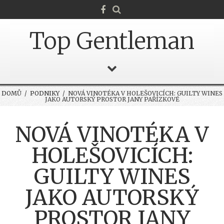
Top Gentleman
DOMŮ
/
PODNIKY
/ NOVÁ VINOTÉKA V HOLEŠOVICÍCH: GUILTY WINES
JAKO AUTORSKÝ PROSTOR JANY PAŘÍZKOVÉ
NOVÁ VINOTÉKA V
HOLEŠOVICÍCH:
GUILTY WINES
JAKO AUTORSKÝ
PROSTOR JANY