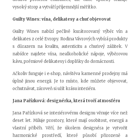
vysoký strop a vytváří příjemnější měřítko.
Guilty Wines: vína, delikatesy a chuť objevovat
Guilty Wines nabízí pečlivě kurátorovaný výběr vín a
delikates z celé Evropy. Rodina Vávrových vybírá produkty
s důrazem na kvalitu, autenticitu a chuťový zážitek. V
nabídce najdete vína, nealkoholické nápoje, výběrovou
kávu, prémiové delikatesy i doplňky do domácnosti.
Ačkoliv funguje i e‑shop, návštěva kamenné prodejny má
úplně jinou energii. Je to místo, kde můžete objevovat,
ochutnávat, zároveň si užít krásu interiéru.
Jana Pařízková: designérka, která tvoří atmosféru
Jana Pařízková se interiérovému designu věnuje více než
deset let. Miluje prostory, které mají osobitost, energii a
vlastní příběh. Věří, že úkolem designéra je vytvořit
harmonické prostředí, které působí přirozeně a