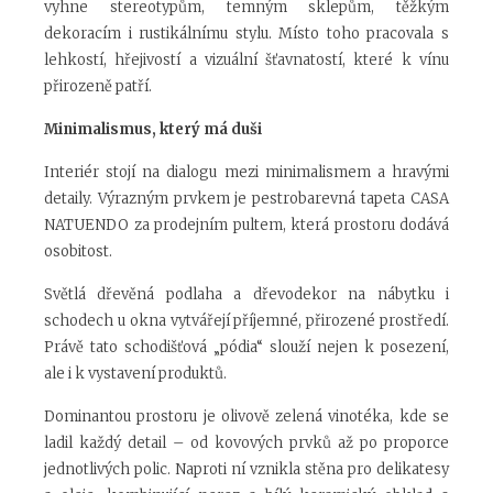
vyhne stereotypům, temným sklepům, těžkým
dekoracím i rustikálnímu stylu. Místo toho pracovala s
lehkostí, hřejivostí a vizuální šťavnatostí, které k vínu
přirozeně patří.
Minimalismus, který má duši
Interiér stojí na dialogu mezi minimalismem a hravými
detaily. Výrazným prvkem je pestrobarevná tapeta CASA
NATUENDO za prodejním pultem, která prostoru dodává
osobitost.
Světlá dřevěná podlaha a dřevodekor na nábytku i
schodech u okna vytvářejí příjemné, přirozené prostředí.
Právě tato schodišťová „pódia“ slouží nejen k posezení,
ale i k vystavení produktů.
Dominantou prostoru je olivově zelená vinotéka, kde se
ladil každý detail – od kovových prvků až po proporce
jednotlivých polic. Naproti ní vznikla stěna pro delikatesy