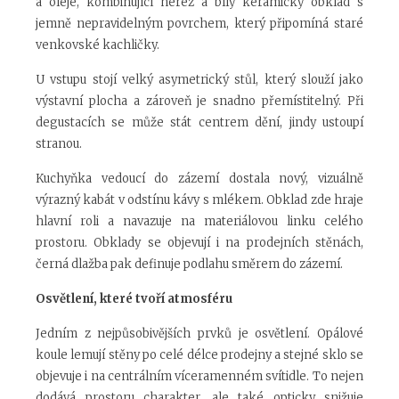
a oleje, kombinující nerez a bílý keramický obklad s
jemně nepravidelným povrchem, který připomíná staré
venkovské kachličky.
U vstupu stojí velký asymetrický stůl, který slouží jako
výstavní plocha a zároveň je snadno přemístitelný. Při
degustacích se může stát centrem dění, jindy ustoupí
stranou.
Kuchyňka vedoucí do zázemí dostala nový, vizuálně
výrazný kabát v odstínu kávy s mlékem. Obklad zde hraje
hlavní roli a navazuje na materiálovou linku celého
prostoru. Obklady se objevují i na prodejních stěnách,
černá dlažba pak definuje podlahu směrem do zázemí.
Osvětlení, které tvoří atmosféru
Jedním z nejpůsobivějších prvků je osvětlení. Opálové
koule lemují stěny po celé délce prodejny a stejné sklo se
objevuje i na centrálním víceramenném svítidle. To nejen
dodává prostoru charakter, ale také opticky snižuje