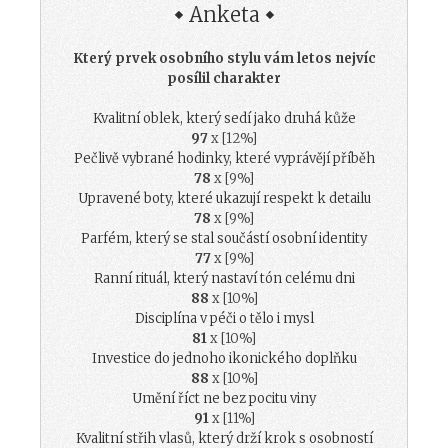
Anketa
Který prvek osobního stylu vám letos nejvíc
posílil charakter
Kvalitní oblek, který sedí jako druhá kůže
97
x [12%]
Pečlivě vybrané hodinky, které vyprávějí příběh
78
x [9%]
Upravené boty, které ukazují respekt k detailu
78
x [9%]
Parfém, který se stal součástí osobní identity
77
x [9%]
Ranní rituál, který nastaví tón celému dni
88
x [10%]
Disciplína v péči o tělo i mysl
81
x [10%]
Investice do jednoho ikonického doplňku
88
x [10%]
Umění říct ne bez pocitu viny
91
x [11%]
Kvalitní střih vlasů, který drží krok s osobností