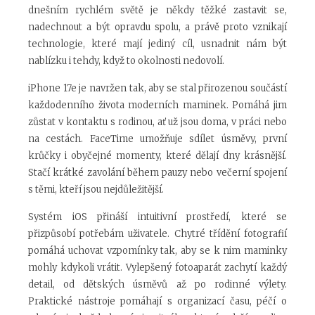
dnešním rychlém světě je někdy těžké zastavit se,
nadechnout a být opravdu spolu, a právě proto vznikají
technologie, které mají jediný cíl, usnadnit nám být
nablízku i tehdy, když to okolnosti nedovolí.
iPhone 17e je navržen tak, aby se stal přirozenou součástí
každodenního života moderních maminek. Pomáhá jim
zůstat v kontaktu s rodinou, ať už jsou doma, v práci nebo
na cestách. FaceTime umožňuje sdílet úsměvy, první
krůčky i obyčejné momenty, které dělají dny krásnější.
Stačí krátké zavolání během pauzy nebo večerní spojení
s těmi, kteří jsou nejdůležitější.
Systém iOS přináší intuitivní prostředí, které se
přizpůsobí potřebám uživatele. Chytré třídění fotografií
pomáhá uchovat vzpomínky tak, aby se k nim maminky
mohly kdykoli vrátit. Vylepšený fotoaparát zachytí každý
detail, od dětských úsměvů až po rodinné výlety.
Praktické nástroje pomáhají s organizací času, péčí o