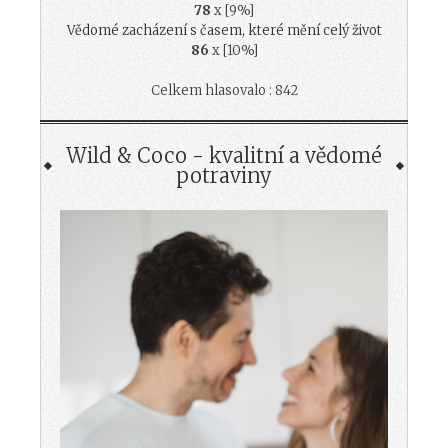
78
x [9%]
Vědomé zacházení s časem, které mění celý život
86
x [10%]
Celkem hlasovalo : 842
Wild & Coco - kvalitní a vědomé
potraviny