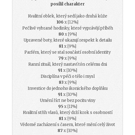
posílil charakter
Kvalitní oblek, který sedí jako druhá kůže
106
x [12%]
Pečlivě vybrané hodinky, které vyprávějí příběh
80
x [9%]
Upravené boty, které ukazují respekt k detailu
81
x [9%]
Parfém, který se stal součástí osobní identity
79
x [9%]
Ranní rituál, který nastaví tón celému dni
91
x [10%]
Disciplína v péči o tělo i mysl
83
x [9%]
Investice do jednoho ikonického doplňku
91
x [10%]
Umění říct ne bez pocitu viny
95
x [11%]
Kvalitní střih vlasů, který drží krok s osobností
81
x [9%]
Vědomé zacházení s časem, které mění celý život
87
x [10%]