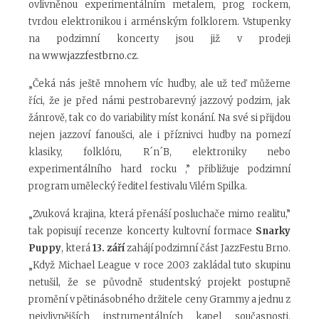
ovlivněnou experimentálním metalem, prog rockem,
tvrdou elektronikou i arménským folklorem. Vstupenky
na podzimní koncerty jsou již v prodeji
na
www.jazzfestbrno.cz.
„Čeká nás ještě mnohem víc hudby, ale už teď můžeme
říci, že je před námi pestrobarevný jazzový podzim, jak
žánrově, tak co do variability míst konání. Na své si přijdou
nejen jazzoví fanoušci, ale i příznivci hudby na pomezí
klasiky, folklóru, R´n´B, elektroniky nebo
experimentálního hard rocku ,” přibližuje podzimní
program umělecký ředitel festivalu Vilém Spilka.
„Zvuková krajina, která přenáší posluchače mimo realitu,”
tak popisují recenze koncerty kultovní formace
Snarky
Puppy
, která
13. září
zahájí podzimní část JazzFestu Brno.
„Když Michael League v roce 2003 zakládal tuto skupinu
netušil, že se původně studentský projekt postupně
promění v pětinásobného držitele ceny Grammy a jednu z
nejvlivnějších instrumentálních kapel současnosti.