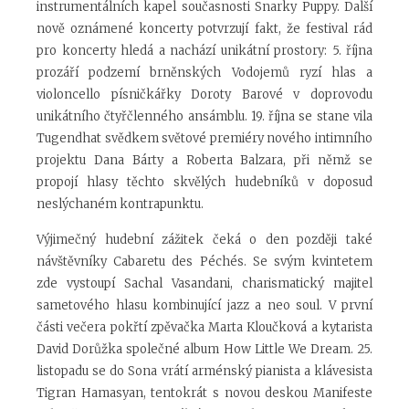
instrumentálních kapel současnosti Snarky Puppy. Další
nově oznámené koncerty potvrzují fakt, že festival rád
pro koncerty hledá a nachází unikátní prostory: 5. října
prozáří podzemí brněnských Vodojemů ryzí hlas a
violoncello písničkářky Doroty Barové v doprovodu
unikátního čtyřčlenného ansámblu. 19. října se stane vila
Tugendhat svědkem světové premiéry nového intimního
projektu Dana Bárty a Roberta Balzara, při němž se
propojí hlasy těchto skvělých hudebníků v doposud
neslýchaném kontrapunktu.
Výjimečný hudební zážitek čeká o den později také
návštěvníky Cabaretu des Péchés. Se svým kvintetem
zde vystoupí Sachal Vasandani, charismatický majitel
sametového hlasu kombinující jazz a neo soul. V první
části večera pokřtí zpěvačka Marta Kloučková a kytarista
David Dorůžka společné album How Little We Dream. 25.
listopadu se do Sona vrátí arménský pianista a klávesista
Tigran Hamasyan, tentokrát s novou deskou Manifeste