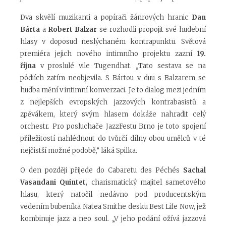
Dva skvělí muzikanti a popírači žánrových hranic
Dan
Bárta
a
Robert Balzar
se rozhodli propojit své hudební
hlasy v doposud neslýchaném kontrapunktu. Světová
premiéra jejich nového intimního projektu zazní
19.
října
v proslulé vile Tugendhat. „Tato sestava se na
pódiích zatím neobjevila. S Bártou v duu s Balzarem se
hudba mění v intimní konverzaci. Je to dialog mezi jedním
z nejlepších evropských jazzových kontrabasistů a
zpěvákem, který svým hlasem dokáže nahradit celý
orchestr. Pro posluchače JazzFestu Brno je toto spojení
příležitostí nahlédnout do tvůrčí dílny obou umělců v té
nejčistší možné podobě,” láká Spilka.
O den později přijede do Cabaretu des Péchés
Sachal
Vasandani Quintet
, charismatický majitel sametového
hlasu, který natočil nedávno pod producentským
vedením bubeníka Natea Smithe desku Best Life Now, jež
kombinuje jazz a neo soul. „V jeho podání ožívá jazzová