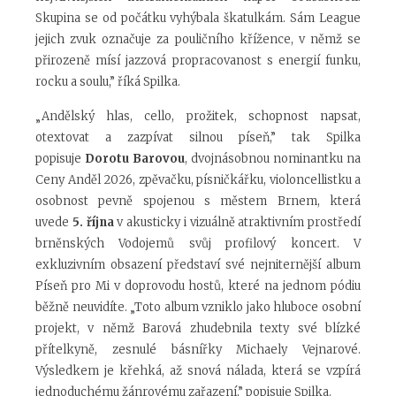
Skupina se od počátku vyhýbala škatulkám. Sám League
jejich zvuk označuje za pouličního křížence, v němž se
přirozeně mísí jazzová propracovanost s energií funku,
rocku a soulu,” říká Spilka.
„Andělský hlas, cello, prožitek, schopnost napsat,
otextovat a zazpívat silnou píseň,” tak Spilka
popisuje
Dorotu Barovou
, dvojnásobnou nominantku na
Ceny Anděl 2026, zpěvačku, písničkářku, violoncellistku a
osobnost pevně spojenou s městem Brnem, která
uvede
5. října
v akusticky i vizuálně atraktivním prostředí
brněnských Vodojemů svůj profilový koncert. V
exkluzivním obsazení představí své nejniternější album
Píseň pro Mi v doprovodu hostů, které na jednom pódiu
běžně neuvidíte. „Toto album vzniklo jako hluboce osobní
projekt, v němž Barová zhudebnila texty své blízké
přítelkyně, zesnulé básnířky Michaely Vejnarové.
Výsledkem je křehká, až snová nálada, která se vzpírá
jednoduchému žánrovému zařazení,” popisuje Spilka.