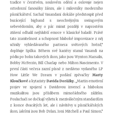
tradice v čerstvém, soulovém odění a oslovuje nejen
ortodoxní fanoušky žánru, ale i milovníky moderního
písničkářství. Sachal Vasandani dokáže předstoupit před
burácející bigband s neochvějným swingovým
sebevědomím, aby o pár minut později v naprostém
ztišení odhalil nejhlubší emoce v klasické baladě. Právě
tato zranitelnost a schopnost hluboké improvizace z něj
učinily vyhledávaného partnera světových hvězd,”
doplňuje Spilka. Během své kariéry stanul Vasandi na
pódiu po boku takových ikon, jako jsou Wynton Marsalis,
Bobby McFerrin, Bill Charlap nebo Milton Nascimento. V
první části večera zazní písně z nedávno vydaného LP
How Little We Dream v podání zpěvačky
Marty
Kloučkové
a kytaristy
Davida Dorůžky.
„Martin emotivní
projev ve spojení s Davidovou invencí a hlubokou
muzikalitou jsou příslibem mimořádného zážitku.
Posluchači se dočkají výletu k meziválečným standardům
z konce dvacátých let, ale i návštěvy u písničkářských
ikon, jakými jsou Bob Dylan, Joni Mitchell a Paul Simon,”