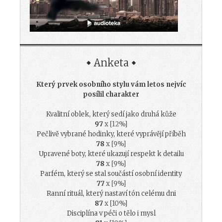
Anketa
Který prvek osobního stylu vám letos nejvíc
posílil charakter
Kvalitní oblek, který sedí jako druhá kůže
97
x [12%]
Pečlivě vybrané hodinky, které vyprávějí příběh
78
x [9%]
Upravené boty, které ukazují respekt k detailu
78
x [9%]
Parfém, který se stal součástí osobní identity
77
x [9%]
Ranní rituál, který nastaví tón celému dni
87
x [10%]
Disciplína v péči o tělo i mysl