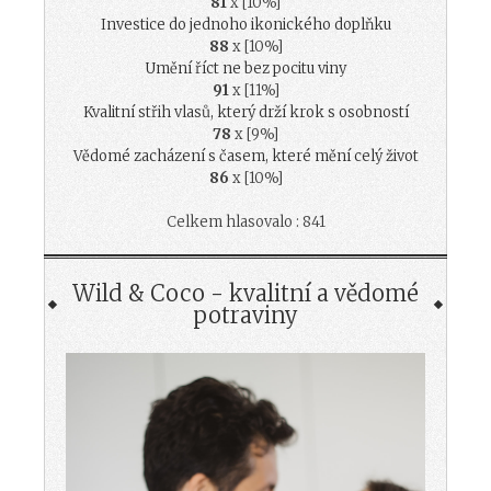
81
x [10%]
Investice do jednoho ikonického doplňku
88
x [10%]
Umění říct ne bez pocitu viny
91
x [11%]
Kvalitní střih vlasů, který drží krok s osobností
78
x [9%]
Vědomé zacházení s časem, které mění celý život
86
x [10%]
Celkem hlasovalo : 841
Wild & Coco - kvalitní a vědomé
potraviny