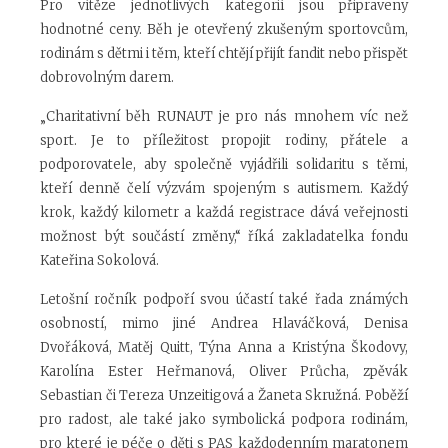
Pro vítěze jednotlivých kategorií jsou připraveny
hodnotné ceny. Běh je otevřený zkušeným sportovcům,
rodinám s dětmi i těm, kteří chtějí přijít fandit nebo přispět
dobrovolným darem.
„Charitativní běh RUNAUT je pro nás mnohem víc než
sport. Je to příležitost propojit rodiny, přátele a
podporovatele, aby společně vyjádřili solidaritu s těmi,
kteří denně čelí výzvám spojeným s autismem. Každý
krok, každý kilometr a každá registrace dává veřejnosti
možnost být součástí změny,“ říká zakladatelka fondu
Kateřina Sokolová.
Letošní ročník podpoří svou účastí také řada známých
osobností, mimo jiné Andrea Hlaváčková, Denisa
Dvořáková, Matěj Quitt, Týna Anna a Kristýna Škodovy,
Karolína Ester Heřmanová, Oliver Průcha, zpěvák
Sebastian či Tereza Unzeitigová a Žaneta Skružná. Poběží
pro radost, ale také jako symbolická podpora rodinám,
pro které je péče o děti s PAS každodenním maratonem