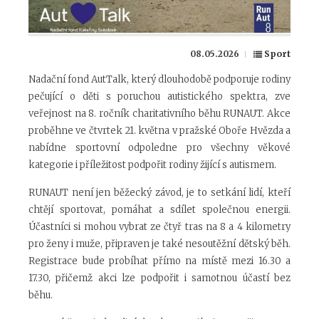
08.05.2026
Sport
Nadační fond AutTalk, který dlouhodobě podporuje rodiny
pečující o děti s poruchou autistického spektra, zve
veřejnost na 8. ročník charitativního běhu RUNAUT. Akce
proběhne ve čtvrtek 21. května v pražské Oboře Hvězda a
nabídne sportovní odpoledne pro všechny věkové
kategorie i příležitost podpořit rodiny žijící s autismem.
RUNAUT není jen běžecký závod, je to setkání lidí, kteří
chtějí sportovat, pomáhat a sdílet společnou energii.
Účastníci si mohou vybrat ze čtyř tras na 8 a 4 kilometry
pro ženy i muže, připraven je také nesoutěžní dětský běh.
Registrace bude probíhat přímo na místě mezi 16.30 a
17.30, přičemž akci lze podpořit i samotnou účastí bez
běhu.