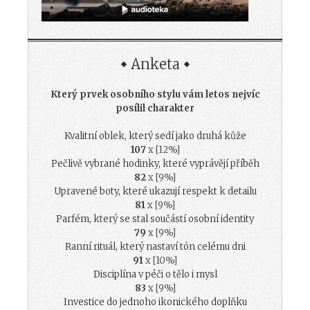
Anketa
Který prvek osobního stylu vám letos nejvíc
posílil charakter
Kvalitní oblek, který sedí jako druhá kůže
107
x [12%]
Pečlivě vybrané hodinky, které vyprávějí příběh
82
x [9%]
Upravené boty, které ukazují respekt k detailu
81
x [9%]
Parfém, který se stal součástí osobní identity
79
x [9%]
Ranní rituál, který nastaví tón celému dni
91
x [10%]
Disciplína v péči o tělo i mysl
83
x [9%]
Investice do jednoho ikonického doplňku