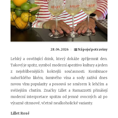
28.04.2026
Nápoje/potraviny
Lehký a osvěžující drink, který dokáže zpříjemnit den.
Takový je spritz, symbol moderní aperitivo kultury a jeden
z nejoblíbenějších koktejlů současnosti. Kombinace
nahořklého likéru, šumivého vína a sody zažívá dnes
novou vlnu popularity a posouvá se směrem k lehčím a
svěžejším chutím. Značky Lillet a Ramazzotti přinášejí
moderní interpretace spritzu od jemně ovocných až po
výrazně citrusové, včetně nealkoholické varianty.
Lillet Rosé