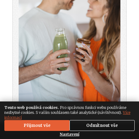
Tento web používá cookies.
Pro správnou funkci webu používáme
nezbytné cookies. S vaším souhlasem také analytické (návštěvnost).
Více
informací
Přijmout vše
Odmítnout vše
Copyright 2026. All Rights Reserved,
Media Populus
|
Nastavení soukromí
Nastavení