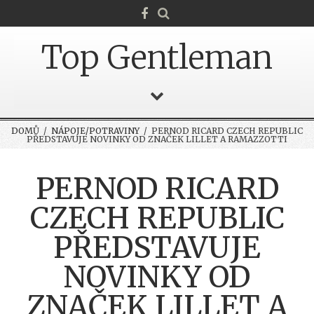
Top Gentleman
DOMŮ
/
NÁPOJE/POTRAVINY
/ PERNOD RICARD CZECH REPUBLIC
PŘEDSTAVUJE NOVINKY OD ZNAČEK LILLET A RAMAZZOTTI
PERNOD RICARD
CZECH REPUBLIC
PŘEDSTAVUJE
NOVINKY OD
ZNAČEK LILLET A