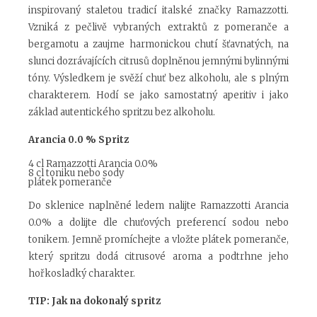
inspirovaný staletou tradicí italské značky Ramazzotti.
Vzniká z pečlivě vybraných extraktů z pomeranče a
bergamotu a zaujme harmonickou chutí šťavnatých, na
slunci dozrávajících citrusů doplněnou jemnými bylinnými
tóny. Výsledkem je svěží chuť bez alkoholu, ale s plným
charakterem. Hodí se jako samostatný aperitiv i jako
základ autentického spritzu bez alkoholu.
Arancia 0.0 % Spritz
4 cl Ramazzotti Arancia 0.0%
8 cl toniku nebo sody
plátek pomeranče
Do sklenice naplněné ledem nalijte Ramazzotti Arancia
0.0% a dolijte dle chuťových preferencí sodou nebo
tonikem. Jemně promíchejte a vložte plátek pomeranče,
který spritzu dodá citrusové aroma a podtrhne jeho
hořkosladký charakter.
TIP: Jak na dokonalý spritz