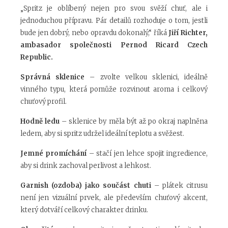
„Spritz je oblíbený nejen pro svou svěží chuť, ale i
jednoduchou přípravu. Pár detailů rozhoduje o tom, jestli
bude jen dobrý, nebo opravdu dokonalý,“ říká
Jiří Richter,
ambasador společnosti Pernod Ricard Czech
Republic.
Správná sklenice
– zvolte velkou sklenici, ideálně
vinného typu, která pomůže rozvinout aroma i celkový
chuťový profil.
Hodně ledu
– sklenice by měla být až po okraj naplněna
ledem, aby si spritz udržel ideální teplotu a svěžest.
Jemné promíchání
– stačí jen lehce spojit ingredience,
aby si drink zachoval perlivost a lehkost.
Garnish (ozdoba) jako součást chuti
– plátek citrusu
není jen vizuální prvek, ale především chuťový akcent,
který dotváří celkový charakter drinku.