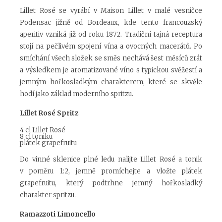
Lillet Rosé se vyrábí v Maison Lillet v malé vesničce
Podensac jižně od Bordeaux, kde tento francouzský
aperitiv vzniká již od roku 1872. Tradiční tajná receptura
stojí na pečlivém spojení vína a ovocných macerátů. Po
smíchání všech složek se směs nechává šest měsíců zrát
a výsledkem je aromatizované víno s typickou svěžestí a
jemným hořkosladkým charakterem, které se skvěle
hodí jako základ moderního spritzu.
Lillet Rosé Spritz
4 cl Lillet Rosé
8 cl toniku
plátek grapefruitu
Do vinné sklenice plné ledu nalijte Lillet Rosé a tonik
v poměru 1:2, jemně promíchejte a vložte plátek
grapefruitu, který podtrhne jemný hořkosladký
charakter spritzu.
Ramazzoti Limoncello