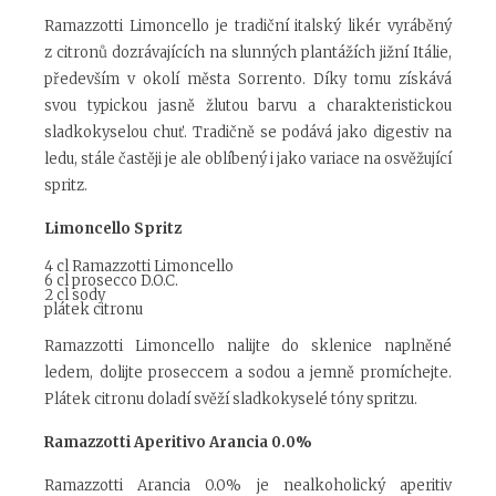
Ramazzotti Limoncello je tradiční italský likér vyráběný
z citronů dozrávajících na slunných plantážích jižní Itálie,
především v okolí města Sorrento. Díky tomu získává
svou typickou jasně žlutou barvu a charakteristickou
sladkokyselou chuť. Tradičně se podává jako digestiv na
ledu, stále častěji je ale oblíbený i jako variace na osvěžující
spritz.
Limoncello Spritz
4 cl Ramazzotti Limoncello
6 cl prosecco D.O.C.
2 cl sody
plátek citronu
Ramazzotti Limoncello nalijte do sklenice naplněné
ledem, dolijte proseccem a sodou a jemně promíchejte.
Plátek citronu doladí svěží sladkokyselé tóny spritzu.
Ramazzotti Aperitivo Arancia 0.0%
Ramazzotti Arancia 0.0% je nealkoholický aperitiv