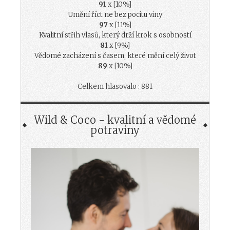
91
x [10%]
Umění říct ne bez pocitu viny
97
x [11%]
Kvalitní střih vlasů, který drží krok s osobností
81
x [9%]
Vědomé zacházení s časem, které mění celý život
89
x [10%]
Celkem hlasovalo : 881
Wild & Coco - kvalitní a vědomé
potraviny