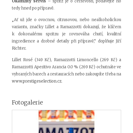
Okamžitý servis
– spritz je o čerstvosti, podávejte ho
tedy hned po přípravě.
„Ať už jde o ovocnou, citrusovou, nebo nealkoholickou
variantu, značky Lillet a Ramazzotti dokazují, že klíčem
k dokonalému spritzu je rovnováha chutí, kvalitní
ingredience a drobné detaily při přípravě,“ doplňuje Jiří
Richter.
Lillet Rosé (349 Kč), Ramazzotti Limoncello (269 Kč) a
Ramazzotti Aperitivo Arancia 0.0 % (269 Kč) ochutnáte ve
vybraných barech a restauracích nebo zakoupíte třeba na
www.prestigeselection.cz
.
Fotogalerie