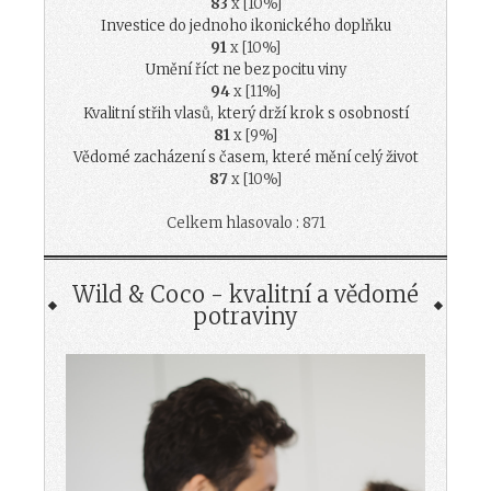
83
x [10%]
Investice do jednoho ikonického doplňku
91
x [10%]
Umění říct ne bez pocitu viny
94
x [11%]
Kvalitní střih vlasů, který drží krok s osobností
81
x [9%]
Vědomé zacházení s časem, které mění celý život
87
x [10%]
Celkem hlasovalo : 871
Wild & Coco - kvalitní a vědomé
potraviny