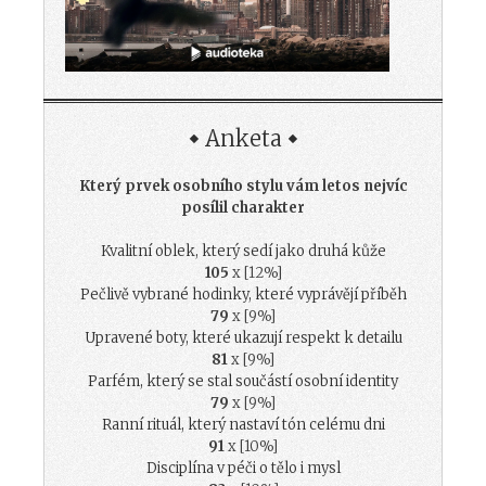
Anketa
Který prvek osobního stylu vám letos nejvíc
posílil charakter
Kvalitní oblek, který sedí jako druhá kůže
105
x [12%]
Pečlivě vybrané hodinky, které vyprávějí příběh
79
x [9%]
Upravené boty, které ukazují respekt k detailu
81
x [9%]
Parfém, který se stal součástí osobní identity
79
x [9%]
Ranní rituál, který nastaví tón celému dni
91
x [10%]
Disciplína v péči o tělo i mysl