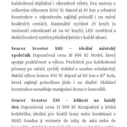
každodenní dojíždění i víkendové výlety. Dva motory s
celkovým výkonem 1000 W, dojezd až 65 km a robustní
konstrukce s odpružením zajišťují pohodlí i na méně
kvalitních cestách. Maximální rychlost 25 km/h (s
možností odemknutí až na 40 km/h), LED osvětlení a
duální brzdový systém přinášejí jistotu v každé situaci.
Sencor Scooter S80 – ideální městský
společník
Doporučená cena 16 999 Kč
Model, který
spojuje praktičnost a výkon. Perfektní pro každodenní
přesuny po městě, rychlý, stabilní a snadno ovladatelný.
Nabízí výkon kolem 500 W, dojezd až 60 km a 10” kola,
která zajišťují pohodlnou jízdu i na dlažbě. Skládací
konstrukce usnadňuje manipulaci doma i v kanceláři.
Sencor Scooter X30 – lehkost na každý
den
Doporučená cena 13 999 Kč
Kompaktní a lehká
koloběžka, ideální pro kratší trasy nebo kombinaci s
MHD. Snadno ji vezmete do ruky, do auta nebo do