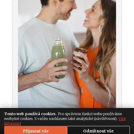
Tento web používá cookies.
Pro správnou funkci webu používáme
nezbytné cookies. S vaším souhlasem také analytické (návštěvnost).
Více
informací
Přijmout vše
Odmítnout vše