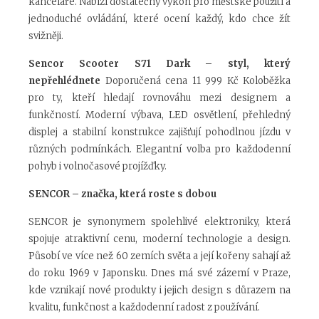
kanceláře. Nabízí dostatečný výkon pro městské použití a
jednoduché ovládání, které ocení každý, kdo chce žít
svižněji.
Sencor Scooter S71 Dark – styl, který
nepřehlédnete
Doporučená cena 11 999 Kč
Koloběžka
pro ty, kteří hledají rovnováhu mezi designem a
funkčností. Moderní výbava, LED osvětlení, přehledný
displej a stabilní konstrukce zajišťují pohodlnou jízdu v
různých podmínkách. Elegantní volba pro každodenní
pohyb i volnočasové projížďky.
SENCOR – značka, která roste s dobou
SENCOR je synonymem spolehlivé elektroniky, která
spojuje atraktivní cenu, moderní technologie a design.
Působí ve více než 60 zemích světa a její kořeny sahají až
do roku 1969 v Japonsku. Dnes má své zázemí v Praze,
kde vznikají nové produkty i jejich design s důrazem na
kvalitu, funkčnost a každodenní radost z používání.