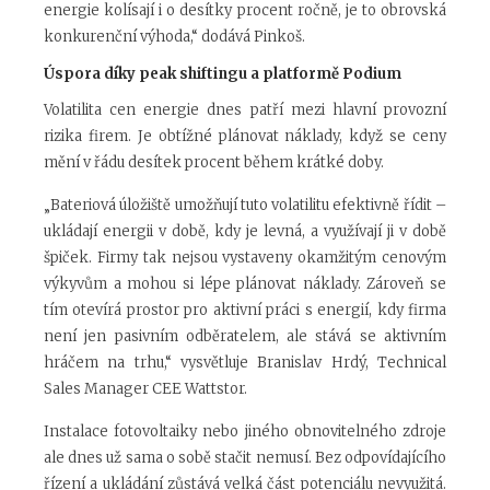
energie kolísají i o desítky procent ročně, je to obrovská
konkurenční výhoda,“ dodává Pinkoš.
Úspora díky peak
shiftingu
a platformě Podium
Volatilita cen energie dnes patří mezi hlavní provozní
rizika firem. Je obtížné plánovat náklady, když se ceny
mění v řádu desítek procent během krátké doby.
„Bateriová úložiště umožňují tuto volatilitu efektivně řídit –
ukládají energii v době, kdy je levná, a využívají ji v době
špiček. Firmy tak nejsou vystaveny okamžitým cenovým
výkyvům a mohou si lépe plánovat náklady. Zároveň se
tím otevírá prostor pro aktivní práci s energií, kdy firma
není jen pasivním odběratelem, ale stává se aktivním
hráčem na trhu,“ vysvětluje Branislav Hrdý, Technical
Sales Manager CEE Wattstor.
Instalace fotovoltaiky nebo jiného obnovitelného zdroje
ale dnes už sama o sobě stačit nemusí. Bez odpovídajícího
řízení a ukládání zůstává velká část potenciálu nevyužitá.