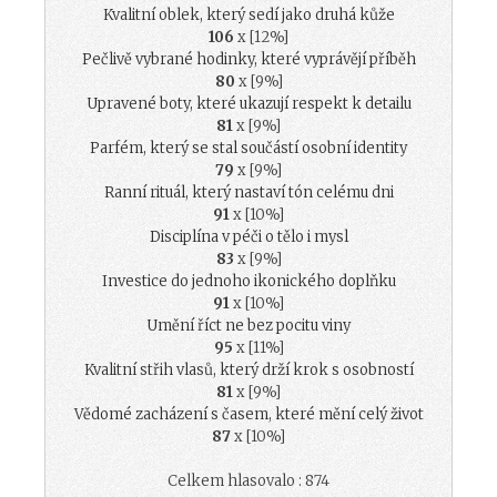
Kvalitní oblek, který sedí jako druhá kůže
106
x [12%]
Pečlivě vybrané hodinky, které vyprávějí příběh
80
x [9%]
Upravené boty, které ukazují respekt k detailu
81
x [9%]
Parfém, který se stal součástí osobní identity
79
x [9%]
Ranní rituál, který nastaví tón celému dni
91
x [10%]
Disciplína v péči o tělo i mysl
83
x [9%]
Investice do jednoho ikonického doplňku
91
x [10%]
Umění říct ne bez pocitu viny
95
x [11%]
Kvalitní střih vlasů, který drží krok s osobností
81
x [9%]
Vědomé zacházení s časem, které mění celý život
87
x [10%]
Celkem hlasovalo : 874