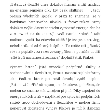
„Bateriová úložiště dnes dokážou firmám snížit náklady
na energie zejména díky tzv. peak shiftingu , tedy
přesun výrobních špiček. V praxi to znamená, že v
kombinaci bateriového úložiště s fotovoltaikou firmy
dokážou zvýšit vlastní spotřebu vyrobené energie zhruba
z 30 % až na 60–80 %,“ uvedl Patrik Pinkoš. “Další
možnosti využití bateriového úložiště je tzv. peak-shaving,
neboli snížení odběrových špiček. To může mít příznivý
vliv na poplatky za rezervovaný příkon a pomůže docílit
ještě lepší návratnosti realizace,” doplnil Patrik Pinkoš.
Význam baterií ještě umocňují podpůrné služby a
obchodování s flexibilitou, čemuž napomáhají platformy
jako
Podium
, které potenciál dovolují využít naplno.
„Bateriová úložiště už nejsou jen nákladovou položkou, ale
mohou se snadno stát zdrojem příjmů. Díky zapojení do
energetických trhů – například poskytování podpůrných
služeb nebo obchodování s flexibilitou – mohou firmy
generovat dodatečné výnosy. Klíčové je mít k dispozici