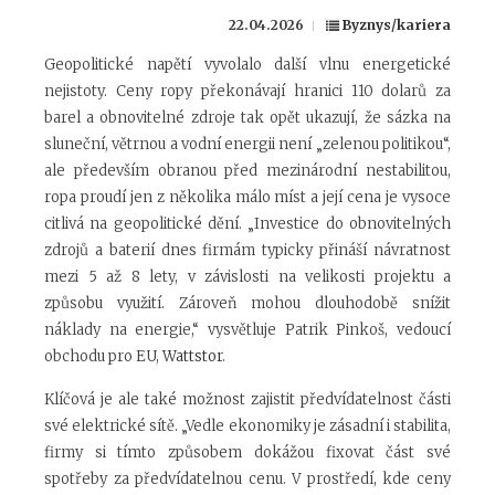
22.04.2026
Byznys/kariera
Geopolitické napětí vyvolalo další vlnu energetické
nejistoty. Ceny ropy překonávají hranici 110 dolarů za
barel a obnovitelné zdroje tak opět ukazují, že sázka na
sluneční, větrnou a vodní energii není „zelenou politikou“,
ale především obranou před mezinárodní nestabilitou,
ropa proudí jen z několika málo míst a její cena je vysoce
citlivá na geopolitické dění. „Investice do obnovitelných
zdrojů a baterií dnes firmám typicky přináší návratnost
mezi 5 až 8 lety, v závislosti na velikosti projektu a
způsobu využití. Zároveň mohou dlouhodobě snížit
náklady na energie,“ vysvětluje Patrik Pinkoš, vedoucí
obchodu pro EU,
Wattstor
.
Klíčová je ale také možnost zajistit předvídatelnost části
své elektrické sítě. „Vedle ekonomiky je zásadní i stabilita,
firmy si tímto způsobem dokážou fixovat část své
spotřeby za předvídatelnou cenu. V prostředí, kde ceny