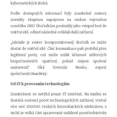
kybernetických útoků.
Podle dostupných informací byly zranitelné routery
zneužity skupinou napojenou na ruskou vojenskou
rozvědku GRU. Útočníkům posloužily jako vstupní bod do
vnitřní sítě, odkud následně ovládali další zařízení.
„Jakmile je router kompromitovaný, útočník se může
dostat do vnitřní sítě. Část komunikace pak probíhá přes
legitimní porty, což může snížit účinnost některých
bezpečnostních opatření, pokud nejsou správně
nastavená,“ říká Svetozár Nosko, expert
společnosti
Guardexy
.
Od IT k provozním technologiím
Zranitelnost se netýká pouze IT systémů. Na mušku se
dostává rostoucí počet technologických zařízení, včetně
více než 200.000 českých fotovoltaických elektráren, z
nichž je velká část spravovaná vzdáleně prostřednictvím