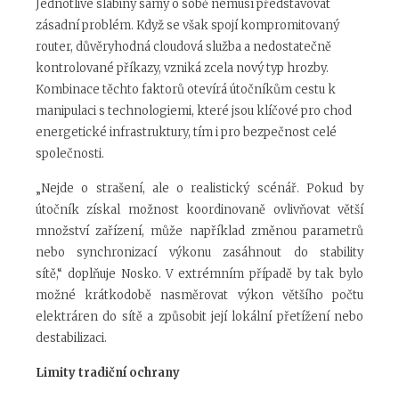
Jednotlivé slabiny samy o sobě nemusí představovat
zásadní problém. Když se však spojí kompromitovaný
router, důvěryhodná cloudová služba a nedostatečně
kontrolované příkazy, vzniká zcela nový typ hrozby.
Kombinace těchto faktorů otevírá útočníkům cestu k
manipulaci s technologiemi, které jsou klíčové pro chod
energetické infrastruktury, tím i pro bezpečnost celé
společnosti.
„Nejde o strašení, ale o realistický scénář. Pokud by
útočník získal možnost koordinovaně ovlivňovat větší
množství zařízení, může například změnou parametrů
nebo synchronizací výkonu zasáhnout do stability
sítě,“ doplňuje Nosko. V extrémním případě by tak bylo
možné krátkodobě nasměrovat výkon většího počtu
elektráren do sítě a způsobit její lokální přetížení nebo
destabilizaci.
Limity tradiční ochrany