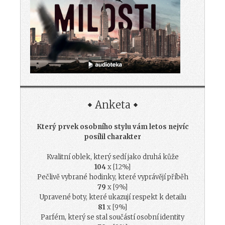
Anketa
Který prvek osobního stylu vám letos nejvíc
posílil charakter
Kvalitní oblek, který sedí jako druhá kůže
104
x [12%]
Pečlivě vybrané hodinky, které vyprávějí příběh
79
x [9%]
Upravené boty, které ukazují respekt k detailu
81
x [9%]
Parfém, který se stal součástí osobní identity