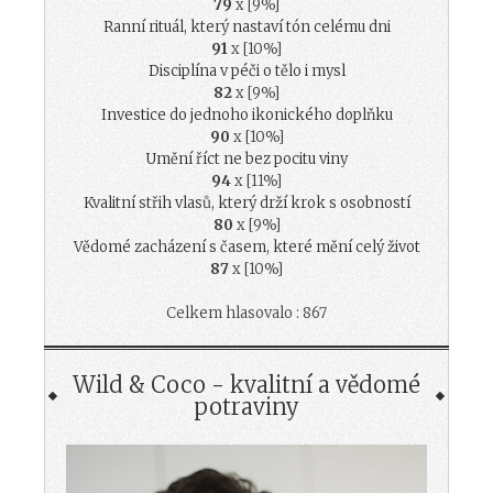
79
x [9%]
Ranní rituál, který nastaví tón celému dni
91
x [10%]
Disciplína v péči o tělo i mysl
82
x [9%]
Investice do jednoho ikonického doplňku
90
x [10%]
Umění říct ne bez pocitu viny
94
x [11%]
Kvalitní střih vlasů, který drží krok s osobností
80
x [9%]
Vědomé zacházení s časem, které mění celý život
87
x [10%]
Celkem hlasovalo : 867
Wild & Coco - kvalitní a vědomé
potraviny