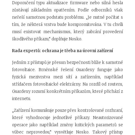
Doporučení typu aktualizace firmware nebo silná hesla
zůstávají základním opatřením. Podle odborníků však
neřeší samotnou podstatu problému. „Je nutné počítat s
tím, že některá vrstva bude kompromitována. V tu chvíli
musí existovat mechanismus, který zabrání provedení
škodlivého příkazu,“ doplňuje Nosko.
Rada expertů: ochrana je třeba na úrovni zařízení
Jedním z přístupů je přesun bezpečnosti blíže k samotné
fotovoltaice. Brněnské řešení Guardexy funguje jako
fyzická mezivrstva mezi sítí a zařízením, například
střídačem fotovoltaické elektrárny. Na rozdíl od routeru,
Guardexy rozumí konkrétním příkazům, které přichází z
internetu.
„Zařízení komunikuje pouze přes kontrolované rozhraní,
které vyhodnocuje jednotlivé příkazy. Neautorizované
operace jako například změny kritických parametrů se
vůbec neprovedou,“
vysvětluje Nosko. Takový přístup