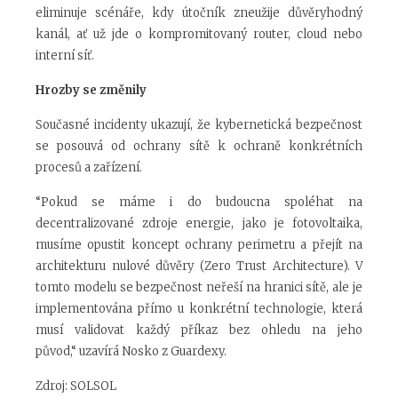
eliminuje scénáře, kdy útočník zneužije důvěryhodný
kanál, ať už jde o kompromitovaný router, cloud nebo
interní síť.
Hrozby se změnily
Současné incidenty ukazují, že kybernetická bezpečnost
se posouvá od ochrany sítě k ochraně konkrétních
procesů a zařízení.
“Pokud se máme i do budoucna spoléhat na
decentralizované zdroje energie, jako je fotovoltaika,
musíme opustit koncept ochrany perimetru a přejít na
architekturu nulové důvěry (Zero Trust Architecture). V
tomto modelu se bezpečnost neřeší na hranici sítě, ale je
implementována přímo u konkrétní technologie, která
musí validovat každý příkaz bez ohledu na jeho
původ,“ uzavírá Nosko z Guardexy.
Zdroj: SOLSOL