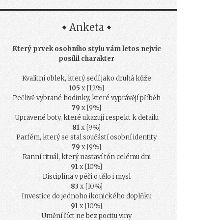
Anketa
Který prvek osobního stylu vám letos nejvíc
posílil charakter
Kvalitní oblek, který sedí jako druhá kůže
105
x [12%]
Pečlivě vybrané hodinky, které vyprávějí příběh
79
x [9%]
Upravené boty, které ukazují respekt k detailu
81
x [9%]
Parfém, který se stal součástí osobní identity
79
x [9%]
Ranní rituál, který nastaví tón celému dni
91
x [10%]
Disciplína v péči o tělo i mysl
83
x [10%]
Investice do jednoho ikonického doplňku
91
x [10%]
Umění říct ne bez pocitu viny