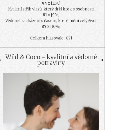
94
x [11%]
Kvalitní střih vlasů, který drží krok s osobností
81
x [9%]
Vědomé zacházení s časem, které mění celý život
87
x [10%]
Celkem hlasovalo : 871
Wild & Coco - kvalitní a vědomé
potraviny