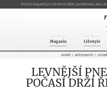
Stylový magazín pro moderní muže, gentleman, auta, de
1
2
-->
Magazín
Lifestyle
DOMŮ
/
AUTO/MOTO
/ LEVNĚ
LEVNĚJŠÍ PN
POČASÍ DRŽÍ Ř