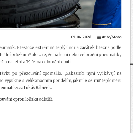
05.04.2026
Auto/Moto
eumatik. Přestože extrémně teplý únor a začátek března podle
ktuální průzkum* ukazuje, že na letní nebo celoroční pneumatiky
šlo na letní a 7,9 % na celoroční obutí.
távku po přezouvání zpomalilo. „Zákazníci nyní vyčkávají na
lno vypukne s Velikonočním pondělím, jakmile se rtuť teploměru
neumatiky.cz Lukáš Bábíček.
ouvání oproti loňsku odložili.