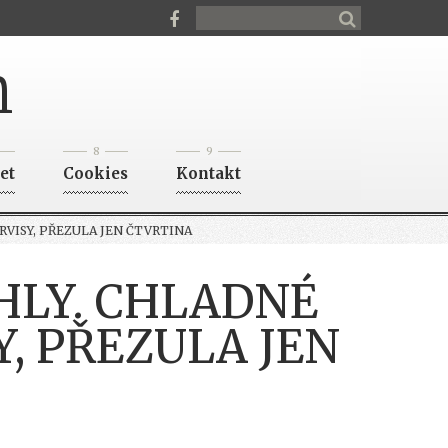
n
8
9
et
Cookies
Kontakt
VISY, PŘEZULA JEN ČTVRTINA
HLY. CHLADNÉ
Y, PŘEZULA JEN