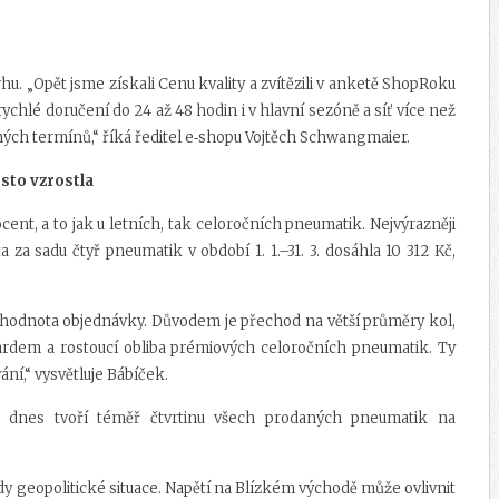
hu. „Opět jsme získali Cenu kvality a zvítězili v anketě ShopRoku
ychlé doručení do 24 až 48 hodin i v hlavní sezóně a síť více než
ch termínů,“ říká ředitel e‑shopu Vojtěch Schwangmaier.
sto vzrostla
cent, a to jak u letních, tak celoročních pneumatik. Nejvýrazněji
za sadu čtyř pneumatik v období 1. 1.–31. 3. dosáhla 10 312 Kč,
 hodnota objednávky. Důvodem je přechod na větší průměry kol,
ardem a rostoucí obliba prémiových celoročních pneumatik. Ty
vání,“ vysvětluje Bábíček.
 dnes tvoří téměř čtvrtinu všech prodaných pneumatik na
y geopolitické situace. Napětí na Blízkém východě může ovlivnit