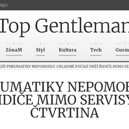
sign
Top Gentlema
3
4
5
6
7
ZónaM
Styl
Kultura
Tech
Gurm
JŠÍ PNEUMATIKY NEPOMOHLY. CHLADNÉ POČASÍ DRŽÍ ŘIDIČE MIMO SER
EUMATIKY NEPOMO
IDIČE MIMO SERVIS
ČTVRTINA