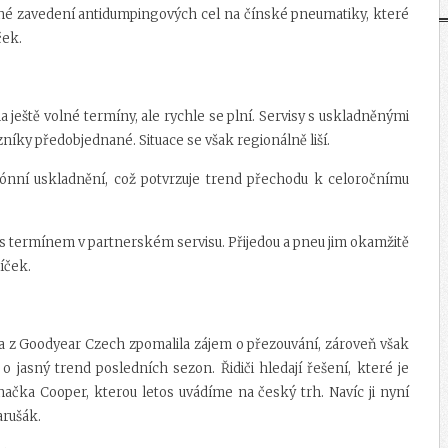
žné zavedení antidumpingových cel na čínské pneumatiky, které
ček.
ještě volné termíny, ale rychle se plní. Servisy s uskladněnými
níky předobjednané. Situace se však regionálně liší.
zónní uskladnění, což potvrzuje trend přechodu k celoročnímu
u s termínem v partnerském servisu. Přijedou a pneu jim okamžitě
íček.
a z Goodyear Czech zpomalila zájem o přezouvání, zároveň však
 jasný trend posledních sezon. Řidiči hledají řešení, které je
ačka Cooper, kterou letos uvádíme na český trh. Navíc ji nyní
arušák.