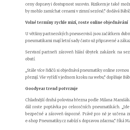
ceny dopravy i dostupnost surovin. Rizikem je také mo
by mohlo zamíchat cenami v zimní sezóně,“ dodává Bábí
Volné termíny rychle mizí, roste online objednávání
U většiny partnerských pneuservisů jsou začátkem dubna 
pneumatikami mají letní sady často už připravené a zákaz
Servisní partneři zároveň hlásí úbytek zakázek na se
obutí.
„Stále více řidičů si objednává pneumatiky online rovno
přezují. Vše vyřídí v jednom kroku na webu,“ doplňuje Báb
Goodyear trend potvrzuje
Chladnější druhá polovina března podle Milana Marušák
dál roste poptávka po celoročních pneumatikách. „Jde o
bezpečné a zároveň úsporné. Právě pro ně je určena zn
e‑shop Pneumatiky.cz nabízí s dopravou zdarma,“ říká M