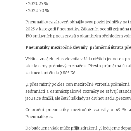
• 2023: 25 %
• 2022: 30 %
Pneumatiky.cz zároveň obhájily svou pozici jedničky na tr
2025 v kategorii Pneumatiky. Zákazníci ocenili zejména r
150 smluvních pneuservisů s okamžitým přehledem volný
Pneumatiky meziročně zlevnily, průměrná útrata pře
Většina značek letos zlevnila v řádu nižších jednotek pro
klesly ceny prémiových značek. Přesto průměrná útrata 
zatímco loni činila 9 885 Kč.
„I přes mírný pokles cen meziročně vzrostla průměrná
sedmnácti a osmnáctipalcové rozměry se stávají stand
jsou sice dražší, ale šetří náklady za druhou sadu i přezou
Celoroční pneumatiky meziročně vzrostly o 43 % a
Pneumatiky.cz.
Do budoucna však může přijít zdražení. „Sledujeme dopad