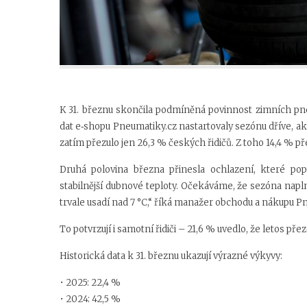
K 31. březnu skončila podmíněná povinnost zimních pn
dat e‑shopu Pneumatiky.cz nastartovaly sezónu dříve, a
zatím přezulo jen 26,3 % českých řidičů. Z toho 14,4 % pře
Druhá polovina března přinesla ochlazení, které pop
stabilnější dubnové teploty. Očekáváme, že sezóna nap
trvale usadí nad 7 °C,“ říká manažer obchodu a nákupu P
To potvrzují i samotní řidiči – 21,6 % uvedlo, že letos přez
Historická data k 31. březnu ukazují výrazné výkyvy:
• 2025: 22,4 %
• 2024: 42,5 %