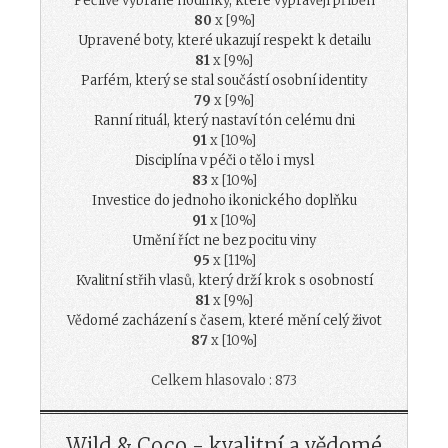
Pečlivě vybrané hodinky, které vyprávějí příběh
80
x [9%]
Upravené boty, které ukazují respekt k detailu
81
x [9%]
Parfém, který se stal součástí osobní identity
79
x [9%]
Ranní rituál, který nastaví tón celému dni
91
x [10%]
Disciplína v péči o tělo i mysl
83
x [10%]
Investice do jednoho ikonického doplňku
91
x [10%]
Umění říct ne bez pocitu viny
95
x [11%]
Kvalitní střih vlasů, který drží krok s osobností
81
x [9%]
Vědomé zacházení s časem, které mění celý život
87
x [10%]
Celkem hlasovalo : 873
Wild & Coco - kvalitní a vědomé