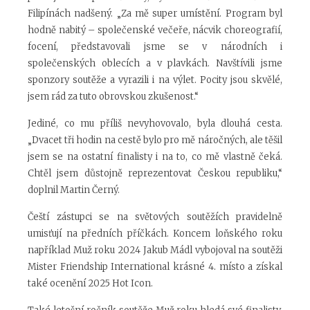
Filipínách nadšený. „Za mě super umístění. Program byl
hodně nabitý – společenské večeře, nácvik choreografií,
focení, představovali jsme se v národních i
společenských oblecích a v plavkách. Navštívili jsme
sponzory soutěže a vyrazili i na výlet. Pocity jsou skvělé,
jsem rád za tuto obrovskou zkušenost.“
Jediné, co mu příliš nevyhovovalo, byla dlouhá cesta.
„Dvacet tři hodin na cestě bylo pro mě náročných, ale těšil
jsem se na ostatní finalisty i na to, co mě vlastně čeká.
Chtěl jsem důstojně reprezentovat Českou republiku,“
doplnil Martin Černý.
Čeští zástupci se na světových soutěžích pravidelně
umisťují na předních příčkách. Koncem loňského roku
například Muž roku 2024 Jakub Mádl vybojoval na soutěži
Mister Friendship International krásné 4. místo a získal
také ocenění 2025 Hot Icon.