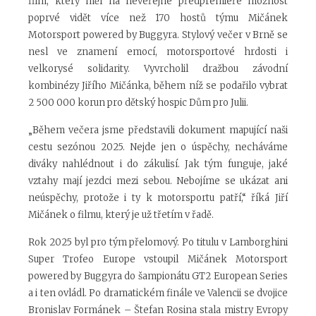
film, který měl na neveřejné předpremiéře možnost
poprvé vidět více než 170 hostů týmu Mičánek
Motorsport powered by Buggyra. Stylový večer v Brně se
nesl ve znamení emocí, motorsportové hrdosti i
velkorysé solidarity. Vyvrcholil dražbou závodní
kombinézy Jiřího Mičánka, během níž se podařilo vybrat
2 500 000 korun pro dětský hospic Dům pro Julii.
„Během večera jsme představili dokument mapující naši
cestu sezónou 2025. Nejde jen o úspěchy, necháváme
diváky nahlédnout i do zákulisí. Jak tým funguje, jaké
vztahy mají jezdci mezi sebou. Nebojíme se ukázat ani
neúspěchy, protože i ty k motorsportu patří,“ říká Jiří
Mičánek o filmu, který je už třetím v řadě.
Rok 2025 byl pro tým přelomový. Po titulu v Lamborghini
Super Trofeo Europe vstoupil Mičánek Motorsport
powered by Buggyra do šampionátu GT2 European Series
a i ten ovládl. Po dramatickém finále ve Valencii se dvojice
Bronislav Formánek – Štefan Rosina stala mistry Evropy