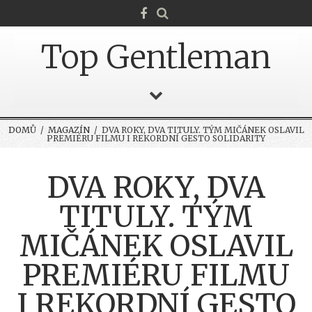
Top Gentleman
DOMŮ
/
MAGAZÍN
/ DVA ROKY, DVA TITULY. TÝM MIČÁNEK OSLAVIL
PREMIÉRU FILMU I REKORDNÍ GESTO SOLIDARITY
DVA ROKY, DVA
TITULY. TÝM
MIČÁNEK OSLAVIL
PREMIÉRU FILMU
I REKORDNÍ GESTO