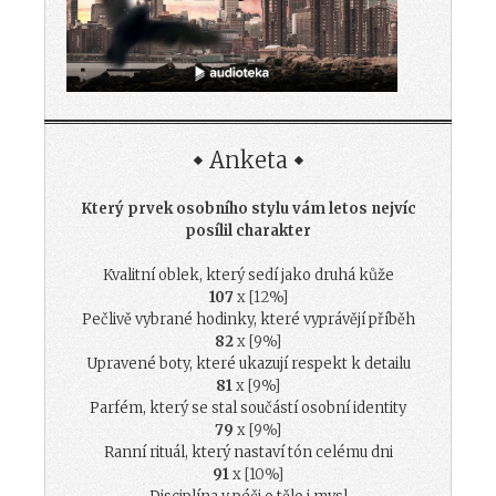
Anketa
Který prvek osobního stylu vám letos nejvíc
posílil charakter
Kvalitní oblek, který sedí jako druhá kůže
107
x [12%]
Pečlivě vybrané hodinky, které vyprávějí příběh
82
x [9%]
Upravené boty, které ukazují respekt k detailu
81
x [9%]
Parfém, který se stal součástí osobní identity
79
x [9%]
Ranní rituál, který nastaví tón celému dni
91
x [10%]