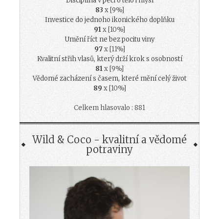
Disciplína v péči o tělo i mysl
83
x [9%]
Investice do jednoho ikonického doplňku
91
x [10%]
Umění říct ne bez pocitu viny
97
x [11%]
Kvalitní střih vlasů, který drží krok s osobností
81
x [9%]
Vědomé zacházení s časem, které mění celý život
89
x [10%]
Celkem hlasovalo : 881
Wild & Coco - kvalitní a vědomé
potraviny