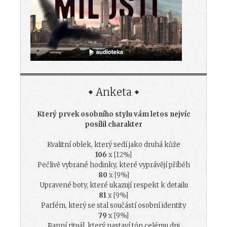
Anketa
Který prvek osobního stylu vám letos nejvíc
posílil charakter
Kvalitní oblek, který sedí jako druhá kůže
106
x [12%]
Pečlivě vybrané hodinky, které vyprávějí příběh
80
x [9%]
Upravené boty, které ukazují respekt k detailu
81
x [9%]
Parfém, který se stal součástí osobní identity
79
x [9%]
Ranní rituál, který nastaví tón celému dni