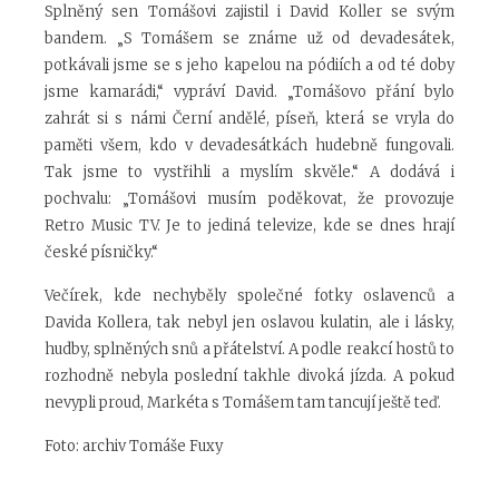
Splněný sen Tomášovi zajistil i David Koller se svým
bandem. „S Tomášem se známe už od devadesátek,
potkávali jsme se s jeho kapelou na pódiích a od té doby
jsme kamarádi,“ vypráví David. „Tomášovo přání bylo
zahrát si s námi Černí andělé, píseň, která se vryla do
paměti všem, kdo v devadesátkách hudebně fungovali.
Tak jsme to vystřihli a myslím skvěle.“ A dodává i
pochvalu: „Tomášovi musím poděkovat, že provozuje
Retro Music TV. Je to jediná televize, kde se dnes hrají
české písničky.“
Večírek, kde nechyběly společné fotky oslavenců a
Davida Kollera, tak nebyl jen oslavou kulatin, ale i lásky,
hudby, splněných snů a přátelství. A podle reakcí hostů to
rozhodně nebyla poslední takhle divoká jízda. A pokud
nevypli proud, Markéta s Tomášem tam tancují ještě teď.
Foto: archiv Tomáše Fuxy