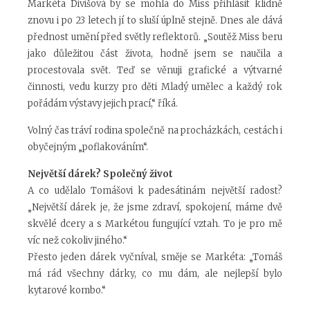
Markéta Divišová by se mohla do Miss přihlásit klidně
znovu i po 23 letech jí to sluší úplně stejně. Dnes ale dává
přednost umění před světly reflektorů. „Soutěž Miss beru
jako důležitou část života, hodně jsem se naučila a
procestovala svět. Teď se věnuji grafické a výtvarné
činnosti, vedu kurzy pro děti Mladý umělec a každý rok
pořádám výstavy jejich prací,“ říká.
Volný čas tráví rodina společně na procházkách, cestách i
obyčejným „poflakováním“.
Největší dárek? Společný život
A co udělalo Tomášovi k padesátinám největší radost?
„Největší dárek je, že jsme zdraví, spokojení, máme dvě
skvělé dcery a s Markétou fungující vztah. To je pro mě
víc než cokoliv jiného.“
Přesto jeden dárek vyčníval, směje se Markéta: „Tomáš
má rád všechny dárky, co mu dám, ale nejlepší bylo
kytarové kombo.“