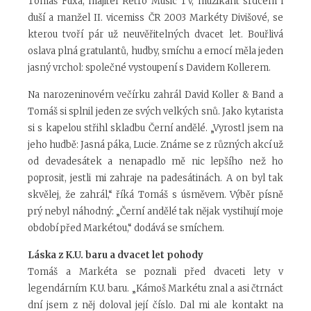
Tomáš Fuxa, majitel Retro Music TV, muzikant srdcem i
duší a manžel II. vicemiss ČR 2003 Markéty Divišové, se
kterou tvoří pár už neuvěřitelných dvacet let. Bouřlivá
oslava plná gratulantů, hudby, smíchu a emocí měla jeden
jasný vrchol: společné vystoupení s Davidem Kollerem.
Na narozeninovém večírku zahrál David Koller & Band a
Tomáš si splnil jeden ze svých velkých snů. Jako kytarista
si s kapelou střihl skladbu Černí andělé. „Vyrostl jsem na
jeho hudbě: Jasná páka, Lucie. Známe se z různých akcí už
od devadesátek a nenapadlo mě nic lepšího než ho
poprosit, jestli mi zahraje na padesátinách. A on byl tak
skvělej, že zahrál,“ říká Tomáš s úsměvem. Výběr písně
prý nebyl náhodný: „Černí andělé tak nějak vystihují moje
období před Markétou,“ dodává se smíchem.
Láska z K.U. baru a dvacet let pohody
Tomáš a Markéta se poznali před dvaceti lety v
legendárním K.U. baru. „Kámoš Markétu znal a asi čtrnáct
dní jsem z něj doloval její číslo. Dal mi ale kontakt na