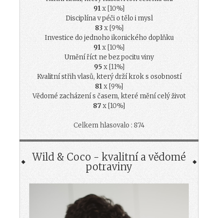
91
x [10%]
Disciplína v péči o tělo i mysl
83
x [9%]
Investice do jednoho ikonického doplňku
91
x [10%]
Umění říct ne bez pocitu viny
95
x [11%]
Kvalitní střih vlasů, který drží krok s osobností
81
x [9%]
Vědomé zacházení s časem, které mění celý život
87
x [10%]
Celkem hlasovalo : 874
Wild & Coco - kvalitní a vědomé
potraviny