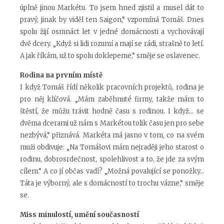
úplně jinou Markétu. To jsem hned zjistil a musel dát to
pravý, jinak by viděl ten Saigon,“ vzpomíná Tomáš. Dnes
spolu žijí osmnáct let v jedné domácnosti a vychovávají
dvě dcery. „Když si lidi rozumí a mají se rádi, strašně to letí.
A jak říkám, už to spolu doklepeme,“ směje se oslavenec.
Rodina na prvním místě
I když Tomáš řídí několik pracovních projektů, rodina je
pro něj klíčová. „Mám zaběhnuté firmy, takže mám to
štěstí, že můžu trávit hodně času s rodinou. I když… se
dvěma dcerami už nám s Markétou tolik času jen pro sebe
nezbývá,“ přiznává. Markéta má jasno v tom, co na svém
muži obdivuje: „Na Tomášovi mám nejraději jeho starost o
rodinu, dobrosrdečnost, spolehlivost a to, že jde za svým
cílem.“ A co jí občas vadí? „Možná povalující se ponožky…
Táta je výborný, ale s domácností to trochu vázne,“ směje
se.
Miss minulostí, umění současností