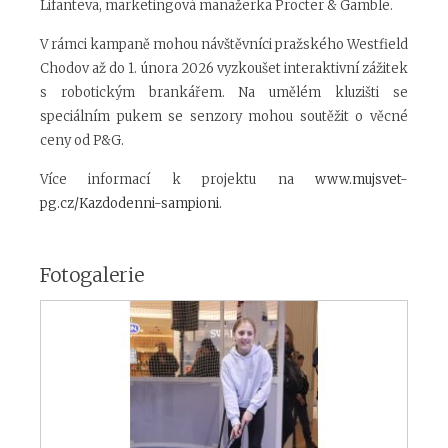
Lifanteva, marketingová manažerka Procter & Gamble.
V rámci kampaně mohou návštěvníci pražského Westfield
Chodov až do 1. února 2026 vyzkoušet interaktivní zážitek
s robotickým brankářem. Na umělém kluzišti se
speciálním pukem se senzory mohou soutěžit o věcné
ceny od P&G.
Více informací k projektu na
www.mujsvet-
pg.cz/Kazdodenni-sampioni
.
Fotogalerie