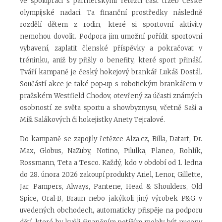
ve spolupráci s partnerskými řetězci část tržeb České
olympijské nadaci. Ta finanční prostředky následně
rozdělí dětem z rodin, které si sportovní aktivity
nemohou dovolit. Podpora jim umožní pořídit sportovní
vybavení, zaplatit členské příspěvky a pokračovat v
tréninku, aniž by přišly o benefity, které sport přináší.
Tváří kampaně je český hokejový brankář Lukáš Dostál.
Součástí akce je také pop‑up s robotickým brankářem v
pražském Westfield Chodov, otevřený za účasti známých
osobností ze světa sportu a showbyznysu, včetně Saši a
Míši Salákových či hokejistky Anety Tejralové.
Do kampaně se zapojily řetězce Alza.cz, Billa, Datart, Dr.
Max, Globus, NaZuby, Notino, Pilulka, Planeo, Rohlík,
Rossmann, Teta a Tesco. Každý, kdo v období od 1. ledna
do 28. února 2026 zakoupí produkty Ariel, Lenor, Gillette,
Jar, Pampers, Always, Pantene, Head & Shoulders, Old
Spice, Oral‑B, Braun nebo jakýkoli jiný výrobek P&G v
uvedených obchodech, automaticky přispěje na podporu