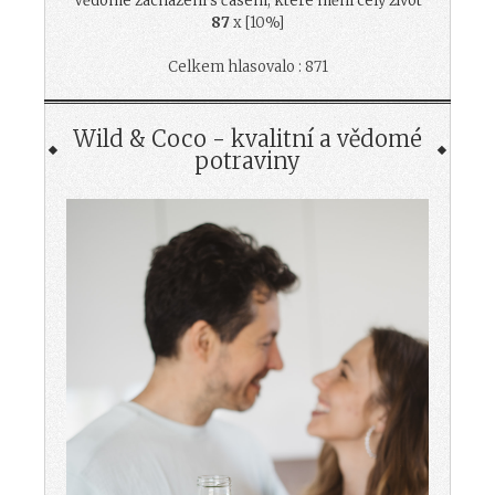
Vědomé zacházení s časem, které mění celý život
87
x [10%]
Celkem hlasovalo : 871
Wild & Coco - kvalitní a vědomé
potraviny