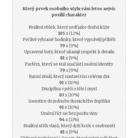
Který prvek osobního stylu vám letos nejvíc
posílil charakter
Kvalitní oblek, který sedí jako druhá kůže
105
x [12%]
Pečlivě vybrané hodinky, které vyprávějí příběh
79
x [9%]
Upravené boty, které ukazují respekt k detailu
81
x [9%]
Parfém, který se stal součástí osobní identity
79
x [9%]
Ranní rituál, který nastaví tón celému dni
91
x [10%]
Disciplína v péči o tělo i mysl
83
x [10%]
Investice do jednoho ikonického doplňku
91
x [10%]
Umění říct ne bez pocitu viny
94
x [11%]
Kvalitní střih vlasů, který drží krok s osobností
81
x [9%]