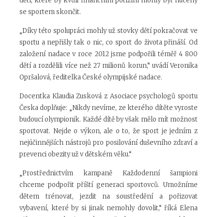
dětí, které by kvůli finančním potížím mohly být nuceny
se sportem skončit.
„Díky této spolupráci mohly už stovky dětí pokračovat ve
sportu a nepřišly tak o nic, co sport do života přináší. Od
založení nadace v roce 2012 jsme podpořili téměř 4 800
dětí a rozdělili více než 27 milionů korun,“ uvádí Veronika
Opršalová, ředitelka České olympijské nadace.
Docentka Klaudia Zusková z Asociace psychologů sportu
Česka doplňuje: „Nikdy nevíme, ze kterého dítěte vyroste
budoucí olympionik. Každé dítě by však mělo mít možnost
sportovat. Nejde o výkon, ale o to, že sport je jedním z
nejúčinnějších nástrojů pro posilování duševního zdraví a
prevenci obezity už v dětském věku.“
„Prostřednictvím kampaně Každodenní šampioni
chceme podpořit příští generaci sportovců. Umožníme
dětem trénovat, jezdit na soustředění a pořizovat
vybavení, které by si jinak nemohly dovolit,“ říká Elena