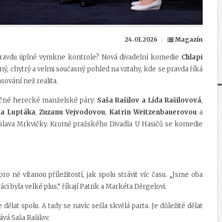
24.01.2026
Magazín
 pravdu úplně vymkne kontrole? Nová divadelní komedie
Chlapi
ný, chytrý a velmi současný pohled na vztahy, kde se pravda říká
asování než realita.
utečné herecké manželské páry:
Saša Rašilov a Lída Rašilovová
,
na Luptáka
,
Zuzanu Vejvodovou
,
Katrin Weitzenbauerovou
a
islava Mrkvičky. Kromě pražského Divadla U Hasičů se komedie
ro ně vítanou příležitostí, jak spolu strávit víc času. „Jsme oba
ci byla velké plus,“ říkají Patrik a Markéta Děrgelovi.
dělat spolu. A tady se navíc sešla skvělá parta. Je důležité dělat
ává Saša Rašilov.