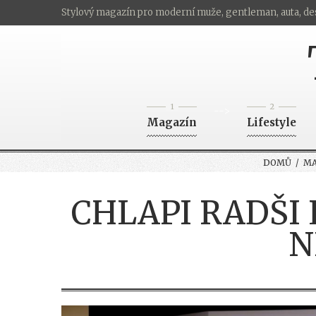
Stylový magazín pro moderní muže, gentleman, auta, de
1
2
-->
Magazín
Lifestyle
DOMŮ
/
MA
CHLAPI RADŠI 
N