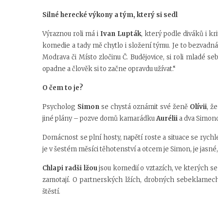
Silné herecké výkony a tým, který si sedl
Výraznou roli má i
Ivan Lupták
, který podle diváků i k
komedie a tady mě chytlo i složení týmu. Je to bezvadná 
Modrava
či
Místo zločinu Č. Budějovice
, si roli mladé s
opadne a člověk si to začne opravdu užívat.“
O čem to je?
Psycholog
Simon
se chystá oznámit své ženě
Olívii
, ž
jiné plány – pozve domů kamarádku
Aurélii
a dva Simono
Domácnost se plní hosty, napětí roste a situace se ryc
je v šestém měsíci těhotenství a otcem je Simon, je jasné
Chlapi radši lžou
jsou komedií o vztazích, ve kterých se 
zamotají. O partnerských lžích, drobných sebeklamech 
štěstí.