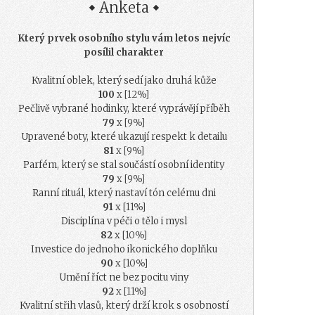
Anketa
Který prvek osobního stylu vám letos nejvíc
posílil charakter
Kvalitní oblek, který sedí jako druhá kůže
100
x [12%]
Pečlivě vybrané hodinky, které vyprávějí příběh
79
x [9%]
Upravené boty, které ukazují respekt k detailu
81
x [9%]
Parfém, který se stal součástí osobní identity
79
x [9%]
Ranní rituál, který nastaví tón celému dni
91
x [11%]
Disciplína v péči o tělo i mysl
82
x [10%]
Investice do jednoho ikonického doplňku
90
x [10%]
Umění říct ne bez pocitu viny
92
x [11%]
Kvalitní střih vlasů, který drží krok s osobností