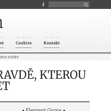
n
8
9
et
Cookies
Kontakt
CHCE SLYŠET
PRAVDĚ, KTEROU
ET
Element Gyms