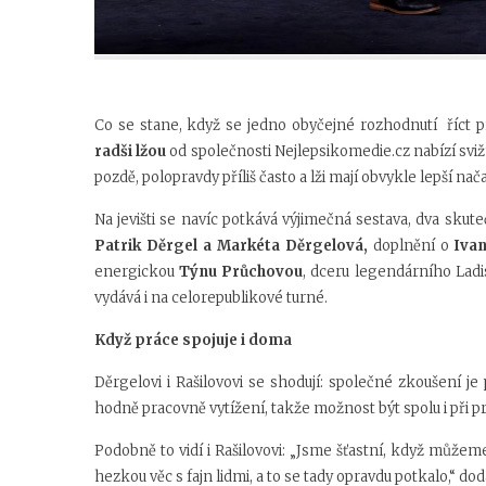
Co se stane, když se jedno obyčejné rozhodnutí říct
radši lžou
od společnosti Nejlepsikomedie.cz nabízí sviž
pozdě, polopravdy příliš často a lži mají obvykle lepší nač
Na jevišti se navíc potkává výjimečná sestava, dva sk
Patrik Děrgel a Markéta Děrgelová,
doplnění o
Iva
energickou
Týnu Průchovou
, dceru legendárního Lad
vydává i na celorepublikové turné.
Když práce spojuje i doma
Děrgelovi i Rašilovovi se shodují: společné zkoušení je p
hodně pracovně vytížení, takže možnost být spolu i při prá
Podobně to vidí i Rašilovovi: „Jsme šťastní, když můžeme 
hezkou věc s fajn lidmi, a to se tady opravdu potkalo,“ dod