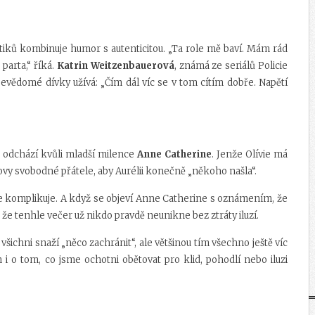
ritiků kombinuje humor s autenticitou. „Ta role mě baví. Mám rád
parta,“ říká.
Katrin Weitzenbauerová
, známá ze seriálů
Policie
ebevědomé dívky užívá:
„Čím dál víc se v tom cítím dobře. Napětí
e odchází kvůli mladší milence
Anne Catherine
. Jenže Olívie má
vy svobodné přátele, aby Aurélii konečně „někoho našla“.
hle komplikuje. A když se objeví Anne Catherine s oznámením, že
, že tenhle večer už nikdo pravdě neunikne bez ztráty iluzí.
všichni snaží „něco zachránit“, ale většinou tím všechno ještě víc
i o tom, co jsme ochotni obětovat pro klid, pohodlí nebo iluzi