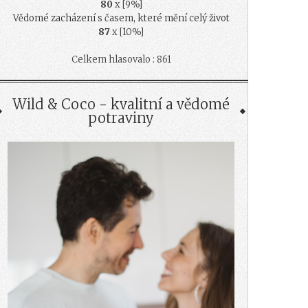
80
x [9%]
Vědomé zacházení s časem, které mění celý život
87
x [10%]
Celkem hlasovalo : 861
Wild & Coco - kvalitní a vědomé
potraviny