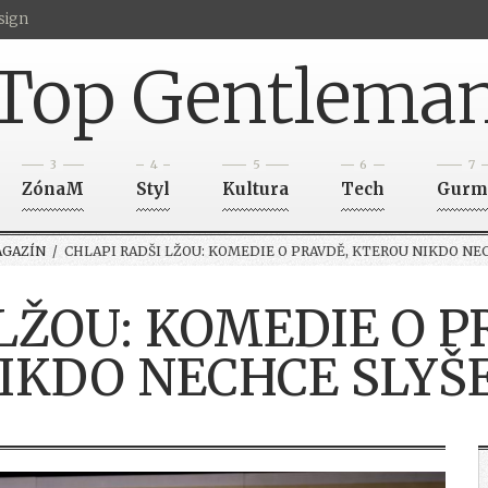
sign
Top Gentlema
3
4
5
6
7
ZónaM
Styl
Kultura
Tech
Gurm
GAZÍN
/ CHLAPI RADŠI LŽOU: KOMEDIE O PRAVDĚ, KTEROU NIKDO NE
LŽOU: KOMEDIE O 
IKDO NECHCE SLYŠ