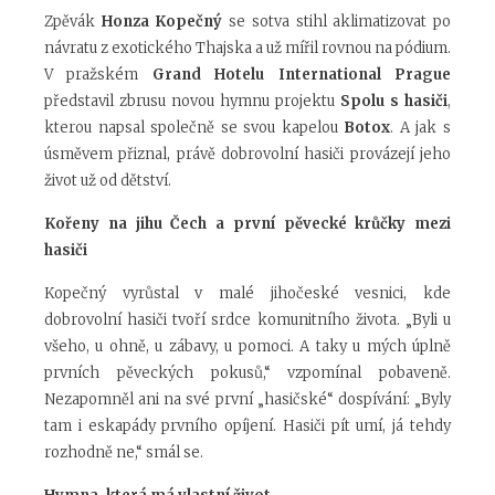
Zpěvák
Honza Kopečný
se sotva stihl aklimatizovat po
návratu z exotického Thajska a už mířil rovnou na pódium.
V pražském
Grand Hotelu International Prague
představil zbrusu novou hymnu projektu
Spolu s hasiči
,
kterou napsal společně se svou kapelou
Botox
. A jak s
úsměvem přiznal, právě dobrovolní hasiči provázejí jeho
život už od dětství.
Kořeny na jihu Čech a první pěvecké krůčky mezi
hasiči
Kopečný vyrůstal v malé jihočeské vesnici, kde
dobrovolní hasiči tvoří srdce komunitního života. „Byli u
všeho, u ohně, u zábavy, u pomoci. A taky u mých úplně
prvních pěveckých pokusů,“ vzpomínal pobaveně.
Nezapomněl ani na své první „hasičské“ dospívání: „Byly
tam i eskapády prvního opíjení. Hasiči pít umí, já tehdy
rozhodně ne,“ smál se.