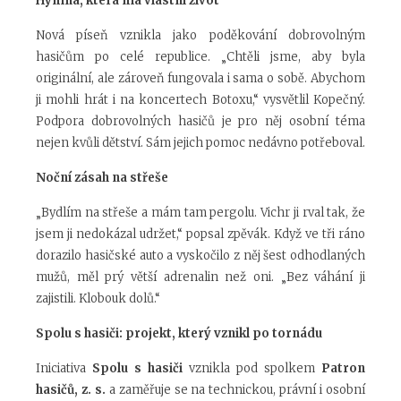
Hymna, která má vlastní život
Nová píseň vznikla jako poděkování dobrovolným
hasičům po celé republice. „Chtěli jsme, aby byla
originální, ale zároveň fungovala i sama o sobě. Abychom
ji mohli hrát i na koncertech Botoxu,“ vysvětlil Kopečný.
Podpora dobrovolných hasičů je pro něj osobní téma
nejen kvůli dětství. Sám jejich pomoc nedávno potřeboval.
Noční zásah na střeše
„Bydlím na střeše a mám tam pergolu. Vichr ji rval tak, že
jsem ji nedokázal udržet,“ popsal zpěvák. Když ve tři ráno
dorazilo hasičské auto a vyskočilo z něj šest odhodlaných
mužů, měl prý větší adrenalin než oni. „Bez váhání ji
zajistili. Klobouk dolů.“
Spolu s hasiči: projekt, který vznikl po tornádu
Iniciativa
Spolu s hasiči
vznikla pod spolkem
Patron
hasičů, z. s.
a zaměřuje se na technickou, právní i osobní