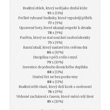
Kvalitní oblek, který sedí jako druhá kůže
95
x [11%]
Pečlivě vybrané hodinky, které vyprávějí příběh
77
x [9%]
Upravené boty, které ukazují respekt k detailu
78
x [9%]
Parfém, který se stal součástí osobní identity
75
x [9%]
Ranní rituál, který nastaví tón celému dni
86
x [10%]
Disciplína v péči o tělo i mysl
79
x [10%]
Investice do jednoho ikonického doplňku
88
x [11%]
Umění říct ne bez pocitu viny
88
x [11%]
Kvalitní střih vlasů, který drží krok s osobností
76
x [9%]
Vědomé zacházení s časem, které mění celý život
85
x [10%]