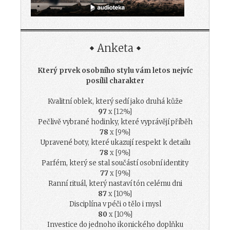
Anketa
Který prvek osobního stylu vám letos nejvíc
posílil charakter
Kvalitní oblek, který sedí jako druhá kůže
97
x [12%]
Pečlivě vybrané hodinky, které vyprávějí příběh
78
x [9%]
Upravené boty, které ukazují respekt k detailu
78
x [9%]
Parfém, který se stal součástí osobní identity
77
x [9%]
Ranní rituál, který nastaví tón celému dni
87
x [10%]
Disciplína v péči o tělo i mysl
80
x [10%]
Investice do jednoho ikonického doplňku