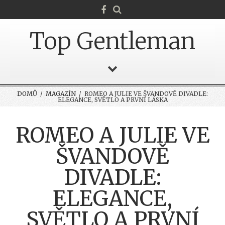
Top Gentleman
DOMŮ
/
MAGAZÍN
/ ROMEO A JULIE VE ŠVANDOVĚ DIVADLE:
ELEGANCE, SVĚTLO A PRVNÍ LÁSKA
ROMEO A JULIE VE
ŠVANDOVĚ
DIVADLE:
ELEGANCE,
SVĚTLO A PRVNÍ