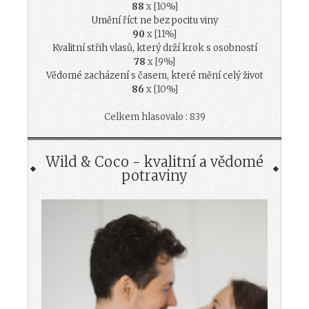
88
x [10%]
Umění říct ne bez pocitu viny
90
x [11%]
Kvalitní střih vlasů, který drží krok s osobností
78
x [9%]
Vědomé zacházení s časem, které mění celý život
86
x [10%]
Celkem hlasovalo : 839
Wild & Coco - kvalitní a vědomé
potraviny