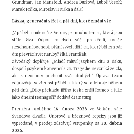
Grundman, Jan Mansfeld, Andrea Buršová, Luboš Veselý,
Marek Frňka, Miroslav Hruška a další.
Láska, generační střet a pět dní, které změní vše
„V příběhu milenců z Verony je mnoho témat, která jsou
stále živá. Odpor mladých vůči prostředí, rodiče
neschopní pochopit přání svých dětí, cit, který během pár
dní převrátí svět naruby,“ říká Františák.
Závodský doplňuje: „Mladí mluví jazykem citu a risku,
dospělí jazykem konvencí a cti. Tragédie nevzniká ze zla,
ale z neochoty pochopit svět druhých.“ Úprava textu
zdůrazňuje sevřenost příběhu, který se odehraje během
pěti dnů. „Díky překladu Jiřího Joska znějí Romeo a Julie
jako dnešní teenageři,“ dodává dramaturg.
Premiéra proběhne
14. února 2026
ve Velkém sále
Švandova divadla. Únorové a březnové reprízy jsou již
vyprodané, v prodeji zůstávají vstupenky na
30. dubna
2026
.