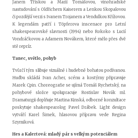
Janem Třískou a Marií Tomášovou, vinohradské
nastudování s Oldřichem Kaiserem a Lenkou Skopalovou
či pozdější verzi s Ivanem Trojanem a Vendulkou Křížovou.
K legendám patří i Töpferova inscenace pro Letní
shakespearovské slavnosti (1994) nebo Rokoko s Lucií
Vondráčkovou a Adamem Novákem, které mělo přes dvě
stě repríz.
Tanec, světlo, pohyb
Tvůrčí tým slibuje vizuálně i hudebně bohatou podívanou.
Hudbu skládá Ivan Acher, scénu a kostýmy připravuje
Marek Cpin. Choreografie se ujímá Tomáš Rychetský, na
pohybové složce spolupracuje Rostislav Novák ml.
Dramaturgii doplňuje Martina Kinská, odborné konzultace
poskytuje shakespearolog Pavel Drábek. Light design
vytváří Karel Šimek, hlasovou přípravu vede Regina
Szymiková.
Hes a Kalertová: mladý pár s velkým potenciálem