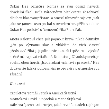
Oskar Hes označuje Romea za svůj dosud největší
divadelní úkol. Kvůli náročnému blankversu absolvoval
dlouhou hlasovou přípravu a omezil filmové projekty. „Tak
jako se James Dean potkal s Rebelem bez příčiny, tak se
Oskar Hes potkává s Romeem,“ říká Františák.
Aneta Kalertová chce Julii pojmout hravě, nikoli dětinsky.
„Jdu po významu slov a vkládám do nich vlastní
představy,“ říká. Její Julie navíc okouzlí i zpěvem – v jedné
scéně má rapovat v italštině. Dramaturg Závodský oceňuje
souhru obou herců: „Jsou nadaní, vnímaví a pracovití.“ Hes
dodává, že lidské porozumění je pro něj v partnerské roli
zásadní.
Obsazení
Capuletovi: Tomáš Petřík a Anežka Šťastná.
Montekovi: David Punčochář a Marie Štípková.
Dále hrají Jacob Erftemeijer, Jakub Tvrdík, Radek Lajfr, Jan