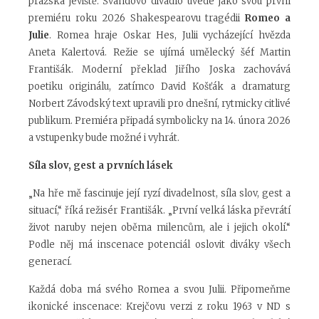
pražská jeviště. Švandovo divadlo uvede jako svou první
premiéru roku 2026 Shakespearovu tragédii
Romeo a
Julie
. Romea hraje Oskar Hes, Julii vycházející hvězda
Aneta Kalertová. Režie se ujímá umělecký šéf Martin
Františák. Moderní překlad Jiřího Joska zachovává
poetiku originálu, zatímco David Košťák a dramaturg
Norbert Závodský text upravili pro dnešní, rytmicky citlivé
publikum. Premiéra připadá symbolicky na 14. února 2026
a vstupenky bude možné i vyhrát.
Síla slov, gest a prvních lásek
„Na hře mě fascinuje její ryzí divadelnost, síla slov, gest a
situací,“ říká režisér Františák. „První velká láska převrátí
život naruby nejen oběma milencům, ale i jejich okolí.“
Podle něj má inscenace potenciál oslovit diváky všech
generací.
Každá doba má svého Romea a svou Julii. Připomeňme
ikonické inscenace: Krejčovu verzi z roku 1963 v ND s