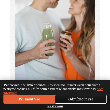
Tento web používá cookies.
Pro správnou funkci webu používáme
nezbytné cookies. S vaším souhlasem také analytické (návštěvnost).
Více
informací
Přijmout vše
Odmítnout vše
Copyright 2026. All Rights Reserved,
Media Populus
|
Nastavení soukromí
Nastavení