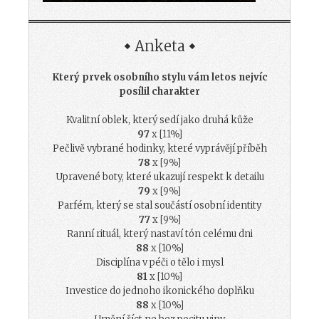
Anketa
Který prvek osobního stylu vám letos nejvíc
posílil charakter
Kvalitní oblek, který sedí jako druhá kůže
97
x [11%]
Pečlivě vybrané hodinky, které vyprávějí příběh
78
x [9%]
Upravené boty, které ukazují respekt k detailu
79
x [9%]
Parfém, který se stal součástí osobní identity
77
x [9%]
Ranní rituál, který nastaví tón celému dni
88
x [10%]
Disciplína v péči o tělo i mysl
81
x [10%]
Investice do jednoho ikonického doplňku
88
x [10%]