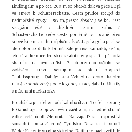
Lindlingalm a po cca. 200 m se obdočí doleva přes Birgl
ve směru k Schusterscharte. Cesta prudce stoupá do
nadmořské výšky 1 985 m, přesto absolvuji velkou část
stoupání ještě v chladném ranním stínu. Z
Schusterscharte vede cesta poměrně po rovině přes
snově krásnou náhorní plošinu k Mittagskogel a poté se
jde dokonce dolů k bráně. Zde je říše kamzíků, svišťů,
jelenů a dokonce lze skrz skalní stěny spatřit i pár orla
skalního na lovu kořisti. Po dobrém odpočinku se
vydávám strmým sestupem ke skalní propasti
Teufelssprung – Ďáblův skok. Výhled na tomto skalním
místě je pohádkový, podle legendy si tady ďábel měřil síly
s místními mlékárníky.
Procházka po hřebeni od skalního útvaru Teufelsssprung
k Gamshagu je opravdovým zážitkem, na jedné straně
vidíte celé údolí Glemmtal. Na západě se rozprostítá
sousední spolková země Tyrolsko. Dokonce i pohoří
Wilder Kaiser je snadno viditelné. Na jihu se nacházejí bílé