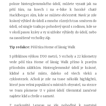
poloze hinterglemmského údolí, můžete vyrazit jak na
pěší túru, na koech i na e-­bike k horské chatě
Hacklberger Alm, kde se můžete občerstvit. Navíc je zde
krásný výhled do údolí a mnoho různých tras směrem do
údolí, od single trailu po pohodový sjezd s rodinou, kde se
v okolí pasou krávy a vy si užíváte výhledy do údolí, nebo
na zasněžené vrcholky Alp.
Tip redakce:
Pěší túra Home of lässig Walk
S přibližnou výškou 1700 metrů, 5 vrcholy a 22 kilometry
vede pěší túra Home of lässig Walk přímo k pravým
přírodním zážitkům. Hinterglemmské údolí je krásné,
klidné a tiché místo, daleko od všech vleků a
cyklostezek. Ačkoli je zde na trase několik highlightů,
které jsou velmi populární u místních obyvatel, na stezce
ve tvaru písmene U v pánvi údolí Glemmtal zaručeně
najdete klid a chvíle o samotě.
Z parkoviště Lengau se jde pohodlně k pastvině