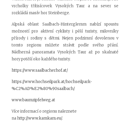
vrcholky třítisícovek Vysokých Taur a na sever se
rozkládá masív hor Steinberge.
Alpská oblast Saalbach-Hinterglemm nabízí spoustu
možností pro aktivní cyklisty i pěší turisty, milovníky
přírody i rodiny s dětmi. Nejen podzimní dovolenou v
tomto regionu můžete strávit podle svého přání.
Nádherná panoramata Vysokých Taur až po skalnaté
hory potěší oko každého turisty.
https://www.saalbacherhof.at/
https://www.hochseilpark.at/hochseilpark-
%C2%AD%E2%80%90saalbach/
www.baumzipfelweg.at
Více informací o regionu naleznete
na
http://www.kamkam.eu/
.