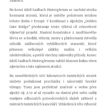
Saalbach.
Na konci údolí Saalbach Hinterglemm se nachází stezka
korunami stromů, která je nejvýše položenou stezkou
tohoto druhu v Evropě. V kombinaci s alpským „Golden
Gate Bridge“ představuje tento výletní cíl celosvětově
výjimečný projekt. Masivní konstrukce z modřínového
dřeva se schodišti, věžemi, mosty a platformami vytvořila
několik nádherných vyhlídkových stanovišť, které
přinesou velkolepé zážitky malým i velkým
návštěvníkům, a potěší všechny milovníky přírody. Konec
údolí Saalbach Hinterglemmu nabízí úžasnou kulisu všem
zájemcům o tuto zajímavou atrakci.
Na neuvěřitelných 400 kilometrech turistických stezek
můžete podniknout procházky i náročnější horské
výstupy. Trasy jsou perfektně značené a vedou přes
alpský ráj. A to ať už vyrazíte na vlastní pěst nebo raději
využijete odborných průvodcovských služeb některé z
místních turistických kanceláří. Vzhledem k této výborné