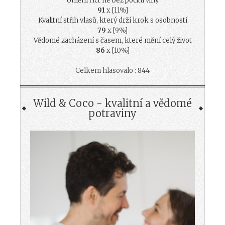
Umění říct ne bez pocitu viny
91
x [11%]
Kvalitní střih vlasů, který drží krok s osobností
79
x [9%]
Vědomé zacházení s časem, které mění celý život
86
x [10%]
Celkem hlasovalo : 844
Wild & Coco - kvalitní a vědomé
potraviny