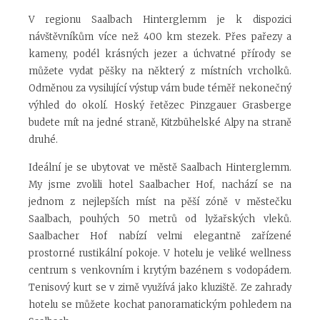
V regionu Saalbach Hinterglemm je k dispozici
návštěvníkům více než 400 km stezek. Přes pařezy a
kameny, podél krásných jezer a úchvatné přírody se
můžete vydat pěšky na některý z místních vrcholků.
Odměnou za vysilující výstup vám bude téměř nekonečný
výhled do okolí. Hoský řetězec Pinzgauer Grasberge
budete mít na jedné straně, Kitzbühelské Alpy na straně
druhé.
Ideální je se ubytovat ve městě Saalbach Hinterglemm.
My jsme zvolili hotel Saalbacher Hof, nachází se na
jednom z nejlepších míst na pěší zóně v městečku
Saalbach, pouhých 50 metrů od lyžařských vleků.
Saalbacher Hof nabízí velmi elegantně zařízené
prostorné rustikální pokoje. V hotelu je veliké wellness
centrum s venkovním i krytým bazénem s vodopádem.
Tenisový kurt se v zimě využívá jako kluziště. Ze zahrady
hotelu se můžete kochat panoramatickým pohledem na