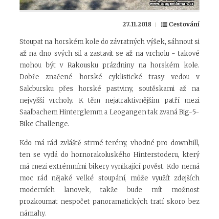
27.11.2018
Cestování
Stoupat na horském kole do závratných výšek, sáhnout si
až na dno svých sil a zastavit se až na vrcholu - takové
mohou být v Rakousku prázdniny na horském kole.
Dobře značené horské cyklistické trasy vedou v
Salcbursku přes horské pastviny, soutěskami až na
nejvyšší vrcholy. K těm nejatraktivnějším patří mezi
Saalbachem Hinterglemm a Leogangen tak zvaná Big-5-
Bike Challenge.
Kdo má rád zvláště strmé terény, vhodné pro downhill,
ten se vydá do hornorakoluského Hinterstoderu, který
má mezi extrémními bikery vynikající pověst. Kdo nemá
moc rád nějaké velké stoupání, může využít zdejších
moderních lanovek, takže bude mít možnost
prozkoumat nespočet panoramatických tratí skoro bez
námahy.