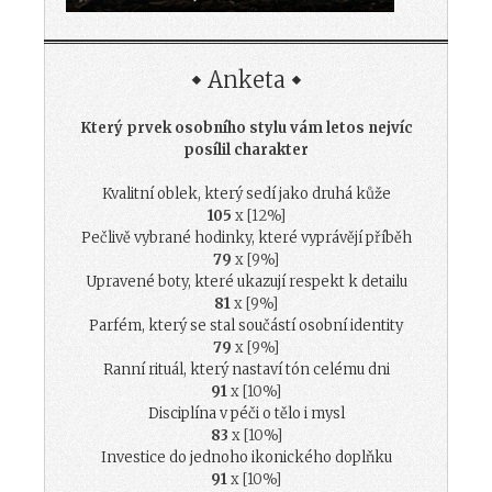
Anketa
Který prvek osobního stylu vám letos nejvíc
posílil charakter
Kvalitní oblek, který sedí jako druhá kůže
105
x [12%]
Pečlivě vybrané hodinky, které vyprávějí příběh
79
x [9%]
Upravené boty, které ukazují respekt k detailu
81
x [9%]
Parfém, který se stal součástí osobní identity
79
x [9%]
Ranní rituál, který nastaví tón celému dni
91
x [10%]
Disciplína v péči o tělo i mysl
83
x [10%]
Investice do jednoho ikonického doplňku
91
x [10%]