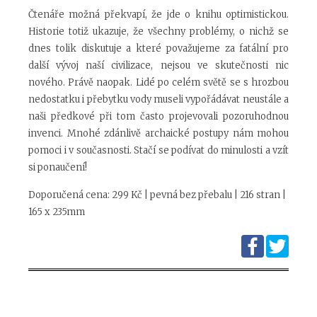
Čtenáře možná překvapí, že jde o knihu optimistickou.
Historie totiž ukazuje, že všechny problémy, o nichž se
dnes tolik diskutuje a které považujeme za fatální pro
další vývoj naší civilizace, nejsou ve skutečnosti nic
nového. Právě naopak. Lidé po celém světě se s hrozbou
nedostatku i přebytku vody museli vypořádávat neustále a
naši předkové při tom často projevovali pozoruhodnou
invenci. Mnohé zdánlivě archaické postupy nám mohou
pomoci i v současnosti. Stačí se podívat do minulosti a vzít
si ponaučení!
Doporučená cena: 299 Kč | pevná bez přebalu | 216 stran |
165 x 235mm