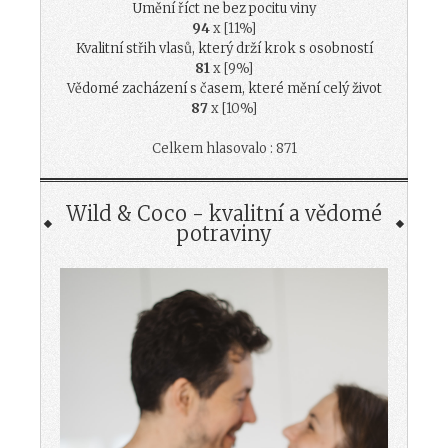
Umění říct ne bez pocitu viny
94
x [11%]
Kvalitní střih vlasů, který drží krok s osobností
81
x [9%]
Vědomé zacházení s časem, které mění celý život
87
x [10%]
Celkem hlasovalo : 871
Wild & Coco - kvalitní a vědomé
potraviny