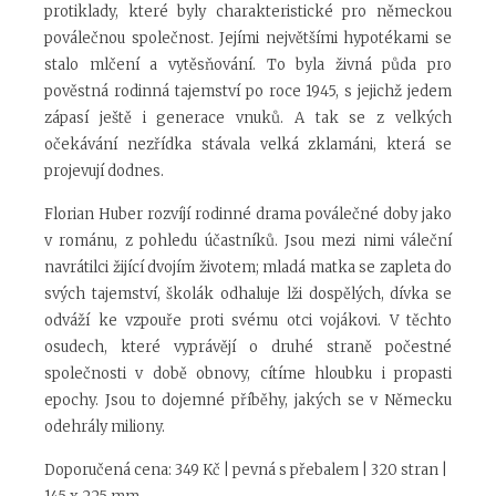
protiklady, které byly charakteristické pro německou
poválečnou společnost. Jejími největšími hypotékami se
stalo mlčení a vytěsňování. To byla živná půda pro
pověstná rodinná tajemství po roce 1945, s jejichž jedem
zápasí ještě i generace vnuků. A tak se z velkých
očekávání nezřídka stávala velká zklamáni, která se
projevují dodnes.
Florian Huber rozvíjí rodinné drama poválečné doby jako
v románu, z pohledu účastníků. Jsou mezi nimi váleční
navrátilci žijící dvojím životem; mladá matka se zapleta do
svých tajemství, školák odhaluje lži dospělých, dívka se
odváží ke vzpouře proti svému otci vojákovi. V těchto
osudech, které vyprávějí o druhé straně počestné
společnosti v době obnovy, cítíme hloubku i propasti
epochy. Jsou to dojemné příběhy, jakých se v Německu
odehrály miliony.
Doporučená cena: 349 Kč | pevná s přebalem | 320 stran |