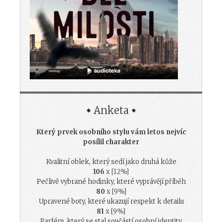
Anketa
Který prvek osobního stylu vám letos nejvíc
posílil charakter
Kvalitní oblek, který sedí jako druhá kůže
106
x [12%]
Pečlivě vybrané hodinky, které vyprávějí příběh
80
x [9%]
Upravené boty, které ukazují respekt k detailu
81
x [9%]
Parfém, který se stal součástí osobní identity