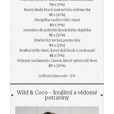
79
x [9%]
Ranní rituál, který nastaví tón celému dni
91
x [10%]
Disciplína v péči o tělo i mysl
83
x [9%]
Investice do jednoho ikonického doplňku
91
x [10%]
Umění říct ne bez pocitu viny
95
x [11%]
Kvalitní střih vlasů, který drží krok s osobností
81
x [9%]
Vědomé zacházení s časem, které mění celý život
87
x [10%]
Celkem hlasovalo : 874
Wild & Coco - kvalitní a vědomé
potraviny