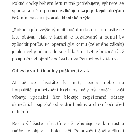
Pokud čočky během letu nutně potřebujete, vyhněte se
spánku a mějte po ruce
zvlhčující kapky
. Nejideálnějším
řešením na cestu jsou ale
klasické brýle
.
„Pokud trpíte zvýšeným nitroočním tlakem, nemusíte se
letu obávat. Tlak v kabině je regulovaný a neměl by
způsobit potíže. Po operaci glaukomu (zeleného zákalu)
je ale nezbytné poradit se s lékařem. Let je bezpečný až
po úplném zhojení,“
dodává Lenka Petruchová z Alensa.
Odlesky vodní hladiny poškozují zrak
Ať už se chystáte k moři, jezeru nebo na
koupaliště,
polarizační brýle
by měly být součástí vaší
výbavy. Speciální filtr blokuje nepříjemné odrazy
slunečních paprsků od vodní hladiny a chrání oči před
oslněním.
Bez brýlí často mhouříme oči, zhoršuje se kontrast a
může se objevit i bolest očí. Polarizační čočky filtrují