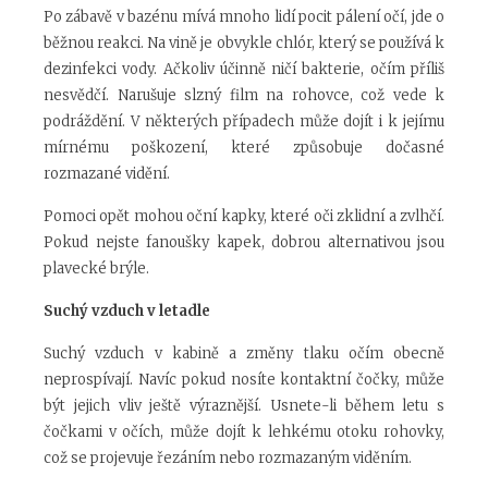
Po zábavě v bazénu mívá mnoho lidí pocit pálení očí, jde o
běžnou reakci. Na vině je obvykle chlór, který se používá k
dezinfekci vody. Ačkoliv účinně ničí bakterie, očím příliš
nesvědčí. Narušuje slzný film na rohovce, což vede k
podráždění. V některých případech může dojít i k jejímu
mírnému poškození, které způsobuje dočasné
rozmazané vidění.
Pomoci opět mohou oční kapky, které oči zklidní a zvlhčí.
Pokud nejste fanoušky kapek, dobrou alternativou jsou
plavecké brýle.
Suchý vzduch v letadle
Suchý vzduch v kabině a změny tlaku očím obecně
neprospívají. Navíc pokud nosíte kontaktní čočky, může
být jejich vliv ještě výraznější. Usnete-li během letu s
čočkami v očích, může dojít k lehkému otoku rohovky,
což se projevuje řezáním nebo rozmazaným viděním.