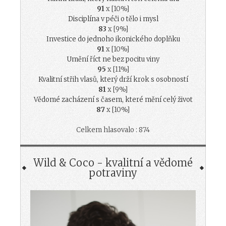
91
x [10%]
Disciplína v péči o tělo i mysl
83
x [9%]
Investice do jednoho ikonického doplňku
91
x [10%]
Umění říct ne bez pocitu viny
95
x [11%]
Kvalitní střih vlasů, který drží krok s osobností
81
x [9%]
Vědomé zacházení s časem, které mění celý život
87
x [10%]
Celkem hlasovalo : 874
Wild & Coco - kvalitní a vědomé
potraviny