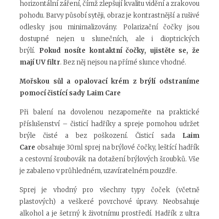
horizontální záření, čímž zlepšují kvalitu vidění a zrakovou
pohodu. Barvy působí sytěji, obraz je kontrastnější a rušivé
odlesky jsou minimalizovány. Polarizační čočky jsou
dostupné nejen u slunečních, ale i dioptrických
brýlí.
Pokud nosíte kontaktní čočky, ujistěte se, že
mají UV filtr
. Bez něj nejsou na přímé slunce vhodné.
Mořskou sůl a opalovací krém z brýlí odstraníme
pomocí čistící sady Laim Care
Při balení na dovolenou nezapomeňte na praktické
příslušenství – čisticí hadříky a spreje pomohou udržet
brýle čisté a bez poškození. Čisticí sada
Laim
Care
obsahuje 30ml sprej na brýlové čočky, leštící hadřík
a cestovní šroubovák na dotažení brýlových šroubků. Vše
je zabaleno v průhledném, uzavíratelném pouzdře.
Sprej je vhodný pro všechny typy čoček (včetně
plastových) a veškeré povrchové úpravy. Neobsahuje
alkohol a je šetrný k životnímu prostředí. Hadřík z ultra