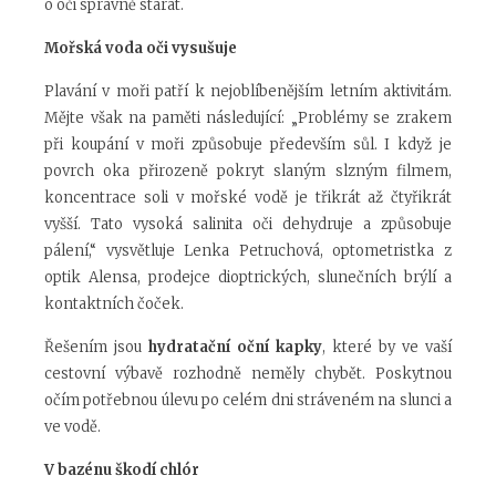
o oči správně starat.
Mořská voda oči vysušuje
Plavání v moři patří k nejoblíbenějším letním aktivitám.
Mějte však na paměti následující: „Problémy se zrakem
při koupání v moři způsobuje především sůl. I když je
povrch oka přirozeně pokryt slaným slzným filmem,
koncentrace soli v mořské vodě je třikrát až čtyřikrát
vyšší. Tato vysoká salinita oči dehydruje a způsobuje
pálení,“ vysvětluje Lenka Petruchová, optometristka z
optik Alensa, prodejce dioptrických, slunečních brýlí a
kontaktních čoček.
Řešením jsou
hydratační oční kapky
, které by ve vaší
cestovní výbavě rozhodně neměly chybět. Poskytnou
očím potřebnou úlevu po celém dni stráveném na slunci a
ve vodě.
V bazénu škodí chlór