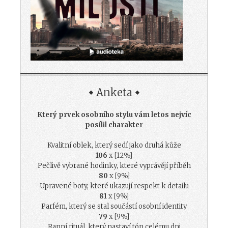
Anketa
Který prvek osobního stylu vám letos nejvíc
posílil charakter
Kvalitní oblek, který sedí jako druhá kůže
106
x [12%]
Pečlivě vybrané hodinky, které vyprávějí příběh
80
x [9%]
Upravené boty, které ukazují respekt k detailu
81
x [9%]
Parfém, který se stal součástí osobní identity
79
x [9%]
Ranní rituál, který nastaví tón celému dni