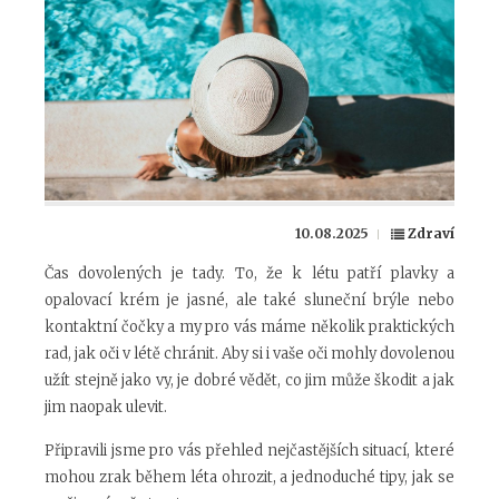
10.08.2025
Zdraví
Čas dovolených je tady. To, že k létu patří plavky a
opalovací krém je jasné, ale také sluneční brýle nebo
kontaktní čočky a my pro vás máme několik praktických
rad, jak oči v létě chránit. Aby si i vaše oči mohly dovolenou
užít stejně jako vy, je dobré vědět, co jim může škodit a jak
jim naopak ulevit.
Připravili jsme pro vás přehled nejčastějších situací, které
mohou zrak během léta ohrozit, a jednoduché tipy, jak se