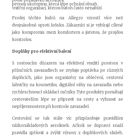
podle požadavků aerolinek
pevnou skořepinu, která lépe ochrání obsah
vnitřní organizaci, kterou batoh často nenabízí.
Prodej těchto kufrů na Allegro vzrostl více než
dvojnásobně oproti loňsku. Zákazníci si je vybírají cíleně
jako kompromis mezi komfortem a jistotou, že projdou
kontrolou.
Doplňky pro efektivní balení
S rostoucím důrazem na efektivní využití prostoru v
příručních zavazadlech se zvyšuje poptávka po různých
doplňcích, jako jsou organizéry na oblečení, cestovní
lahvičky na kosmetiku, digitální váhy na zavazadla nebo
rychleschnoucí skládací ručníky. Tyto produkty pomáhají
cestovatelům lépe se připravit na cesty a vyhnout se
nepříjemnostem při kontrole zavazadel.
Cestování se tak stále víc přizpůsobuje pravidlům
nízkonákladových aerolinek. Ačkoli se dopravci snaží
pravidla zpřísnit a zvýšit výnosy z doplňkových služeb,