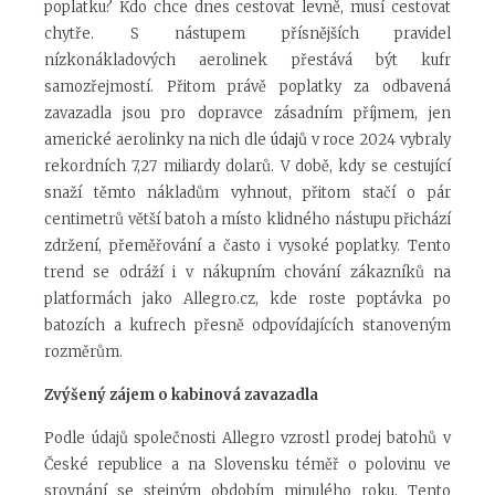
poplatku? Kdo chce dnes cestovat levně, musí cestovat
chytře. S nástupem přísnějších pravidel
nízkonákladových aerolinek přestává být kufr
samozřejmostí. Přitom právě poplatky za odbavená
zavazadla jsou pro dopravce zásadním příjmem, jen
americké aerolinky na nich dle
údajů
v roce 2024 vybraly
rekordních 7,27 miliardy dolarů. V době, kdy se cestující
snaží těmto nákladům vyhnout, přitom stačí o pár
centimetrů větší batoh a místo klidného nástupu přichází
zdržení, přeměřování a často i vysoké poplatky. Tento
trend se odráží i v nákupním chování zákazníků na
platformách jako Allegro.cz, kde roste poptávka po
batozích a kufrech přesně odpovídajících stanoveným
rozměrům.
Zvýšený zájem o kabinová zavazadla
Podle údajů společnosti Allegro vzrostl prodej batohů v
České republice a na Slovensku téměř o polovinu ve
srovnání se stejným obdobím minulého roku. Tento