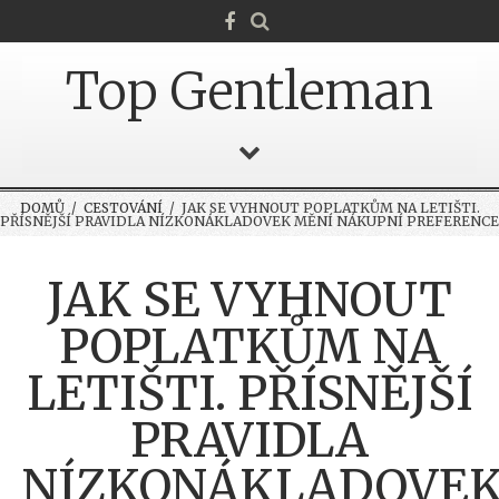
Top Gentleman
DOMŮ
/
CESTOVÁNÍ
/ JAK SE VYHNOUT POPLATKŮM NA LETIŠTI.
PŘÍSNĚJŠÍ PRAVIDLA NÍZKONÁKLADOVEK MĚNÍ NÁKUPNÍ PREFERENCE
JAK SE VYHNOUT
POPLATKŮM NA
LETIŠTI. PŘÍSNĚJŠÍ
PRAVIDLA
NÍZKONÁKLADOVE