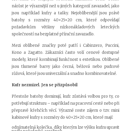
nárůst je výraznější než u jiných kategorií zavazadel, jako
jsou například kufry a tašky. Nejoblíbenější jsou právě
batohy s rozměry 40×25×20 cm, které odpovídají
požadavkům většiny nízkonákladových leteckých
společností na bezplatné příruční zavazadlo.
Mezi oblíbené značky poté patří i Cabinzero, Puccini,
Kono a Zagatto. Zákazníci často volí cenově dostupné
modely, které kombinují funkčnost s estetikou. Oblíbené
jsou tlumené barvy jako černá, béžová nebo pudrově
růžová, které jsou univerzální a snadno kombinovatelné.
Kufr nezmizel. Jen se přizpůsobil
Přestože batohy dominují, kufr zůstává volbou pro ty, co
potřebují strukturu – například na pracovní cestě nebo při
přepravě křehčích věcí. Výrazně roste zájem o tzv. mini
kabinové kufry s rozměry do 40×25×20 cm, které mají:
odnímatelná kolečka, díky kterým lze výšku kufru upravit