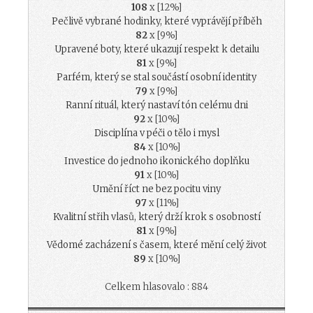
108
x [12%]
Pečlivě vybrané hodinky, které vyprávějí příběh
82
x [9%]
Upravené boty, které ukazují respekt k detailu
81
x [9%]
Parfém, který se stal součástí osobní identity
79
x [9%]
Ranní rituál, který nastaví tón celému dni
92
x [10%]
Disciplína v péči o tělo i mysl
84
x [10%]
Investice do jednoho ikonického doplňku
91
x [10%]
Umění říct ne bez pocitu viny
97
x [11%]
Kvalitní střih vlasů, který drží krok s osobností
81
x [9%]
Vědomé zacházení s časem, které mění celý život
89
x [10%]
Celkem hlasovalo : 884