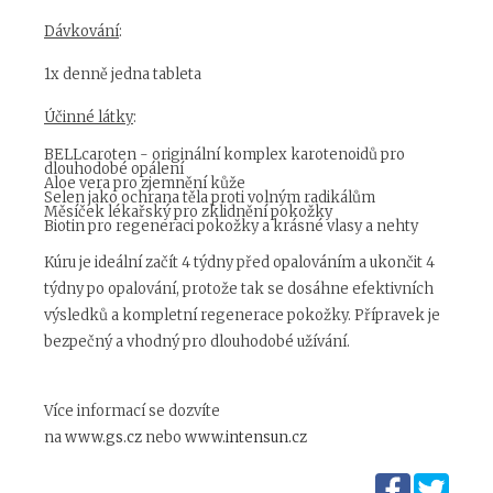
Dávkování
:
1x denně jedna tableta
Účinné látky
:
BELLcaroten - originální komplex karotenoidů pro
dlouhodobé opálení
Aloe vera pro zjemnění kůže
Selen jako ochrana těla proti volným radikálům
Měsíček lékařský pro zklidnění pokožky
Biotin pro regeneraci pokožky a krásné vlasy a nehty
Kúru je ideální začít 4 týdny před opalováním a ukončit 4
týdny po opalování, protože tak se dosáhne efektivních
výsledků a kompletní regenerace pokožky. Přípravek je
bezpečný a vhodný pro dlouhodobé užívání.
Více informací se dozvíte
na
www.gs.cz
nebo
www.intensun.cz