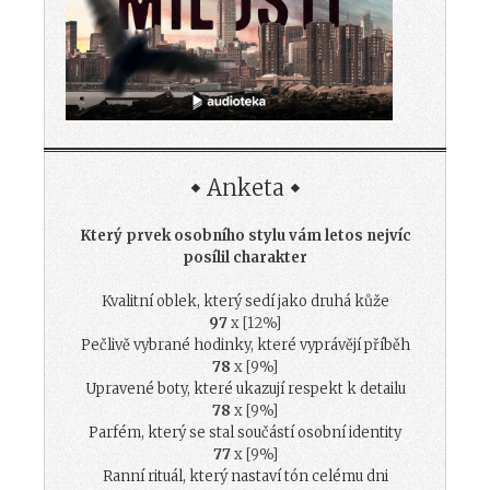
Anketa
Který prvek osobního stylu vám letos nejvíc
posílil charakter
Kvalitní oblek, který sedí jako druhá kůže
97
x [12%]
Pečlivě vybrané hodinky, které vyprávějí příběh
78
x [9%]
Upravené boty, které ukazují respekt k detailu
78
x [9%]
Parfém, který se stal součástí osobní identity
77
x [9%]
Ranní rituál, který nastaví tón celému dni