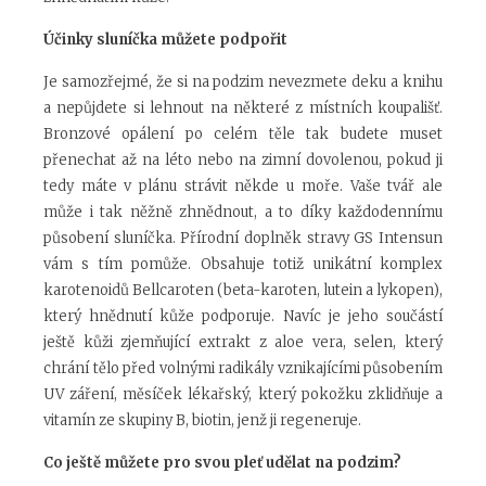
Účinky sluníčka můžete podpořit
Je samozřejmé, že si na podzim nevezmete deku a knihu
a nepůjdete si lehnout na některé z místních koupališť.
Bronzové opálení po celém těle tak budete muset
přenechat až na léto nebo na zimní dovolenou, pokud ji
tedy máte v plánu strávit někde u moře. Vaše tvář ale
může i tak něžně zhnědnout, a to díky každodennímu
působení sluníčka. Přírodní doplněk stravy GS Intensun
vám s tím pomůže. Obsahuje totiž unikátní komplex
karotenoidů Bellcaroten (beta-karoten, lutein a lykopen),
který hnědnutí kůže podporuje. Navíc je jeho součástí
ještě kůži zjemňující extrakt z aloe vera, selen, který
chrání tělo před volnými radikály vznikajícími působením
UV záření, měsíček lékařský, který pokožku zklidňuje a
vitamín ze skupiny B, biotin, jenž ji regeneruje.
Co ještě můžete pro svou pleť udělat na podzim?