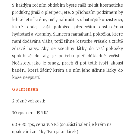
S každým ročním obdobím byste měli měnit kosmetické
produkty, jimiž o pleť pečujete. S příchozím podzimem by
lehké letní krémy měly nahradit ty s hutnější konzistencí,
které dodají vaší pokožce především dostatečnou
hydrataci a vitamíny. Sluncem namáhaná pokožka, které
není dodávána vláha, totiž tíhne k tvorbě vrásek a ztrátě
zdravé barvy. Aby se všechny látky do vaší pokožky
spolehlivě dostaly, je potřeba pleť důkladně vyčistit.
Nečistoty, jako je smog, prach či pot totiž tvoří jakousi
bariéru, která žádný krém a s ním jeho účinné látky, do
kůže nevpustí.
GS Intensun
2 různé velikosti
:
30 cps, cena 195 Kč
60 + 30 cps, cena 395 Kč (součástí balení je krém na
opalování značky Ryor jako dárek)