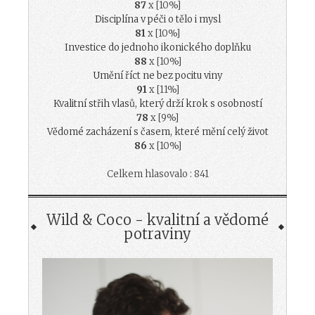
87
x [10%]
Disciplína v péči o tělo i mysl
81
x [10%]
Investice do jednoho ikonického doplňku
88
x [10%]
Umění říct ne bez pocitu viny
91
x [11%]
Kvalitní střih vlasů, který drží krok s osobností
78
x [9%]
Vědomé zacházení s časem, které mění celý život
86
x [10%]
Celkem hlasovalo : 841
Wild & Coco - kvalitní a vědomé
potraviny