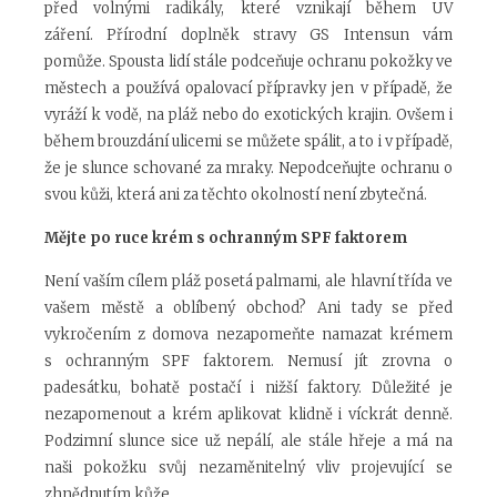
před volnými radikály, které vznikají během UV
záření.
Přírodní doplněk stravy GS Intensun vám
pomůže.
Spousta lidí stále podceňuje ochranu pokožky ve
městech a používá opalovací přípravky jen v případě, že
vyráží k vodě, na pláž nebo do exotických krajin. Ovšem i
během brouzdání ulicemi se můžete spálit, a to i v případě,
že je slunce schované za mraky. Nepodceňujte ochranu o
svou kůži, která ani za těchto okolností není zbytečná.
Mějte po ruce krém s ochranným SPF faktorem
Není vaším cílem pláž posetá palmami, ale hlavní třída ve
vašem městě a oblíbený obchod? Ani tady se před
vykročením z domova nezapomeňte namazat krémem
s ochranným SPF faktorem. Nemusí jít zrovna o
padesátku, bohatě postačí i nižší faktory. Důležité je
nezapomenout a krém aplikovat klidně i víckrát denně.
Podzimní slunce sice už nepálí, ale stále hřeje a má na
naši pokožku svůj nezaměnitelný vliv projevující se
zhnědnutím kůže.