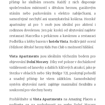
přístup ke službám resortu. Každý z nich disponuje
společenskou místností s dětskou hernou, garážovým
stáním nebo parkováním s elektro nabíječkami, a
samozřejmě nechybí ani uzamykatelná kolárna. Horské
apartmány až pro 5 osob jsou ideální pro aktivní i
rodinnou dovolenou. Jen pár kroků od ubytování najdete
restauraci Marcelka s pekárnou a kavárnou a restauraci
Podbělka s lobby barem v
hotelu
Vista
. Rodiče jistě ocení
i blízkost dětské herny Kids Fun Club s možností hlídání.
Vista Apartments
jsou ideálním výchozím bodem pro
objevování
Dolní Moravy
.
Díky své poloze v docházkové
vzdálenosti od lanovky a dalších klíčových atrakcí, jako je
Stezka v oblacích nebo
Sky Bridge 721
, poskytují pohodlí
a snadný přístup ke všem zážitkům.
Samoobslužný
systém ubytování navíc zajišťuje maximální flexibilitu a
soukromí pro všechny hosty.
Prohlédněte si
Vista Apartments
na
Amazing Places
a
podívejte se na podrobnosti na webu Dolní Moravy