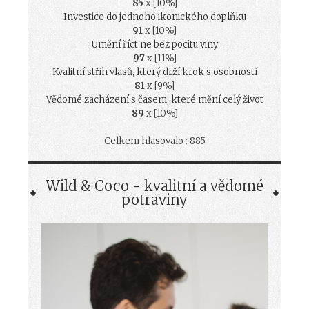
85
x [10%]
Investice do jednoho ikonického doplňku
91
x [10%]
Umění říct ne bez pocitu viny
97
x [11%]
Kvalitní střih vlasů, který drží krok s osobností
81
x [9%]
Vědomé zacházení s časem, které mění celý život
89
x [10%]
Celkem hlasovalo : 885
Wild & Coco - kvalitní a vědomé
potraviny