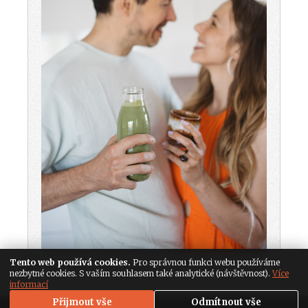
Tento web používá cookies.
Pro správnou funkci webu používáme
nezbytné cookies. S vaším souhlasem také analytické (návštěvnost).
Více
informací
Přijmout vše
Odmítnout vše