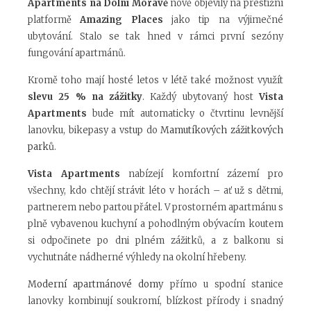
Apartments na Dolní Moravě
nově objevily na prestižní
platformě
Amazing Places
jako tip na výjimečné
ubytování. Stalo se tak hned v rámci první sezóny
fungování apartmánů.
Kromě toho mají hosté letos v létě také možnost využít
slevu 25 % na zážitky
. Každý ubytovaný host
Vista
Apartments
bude mít automaticky o čtvrtinu levnější
lanovku, bikepasy a vstup do
Mamutíkových zážitkových
parků
.
Vista Apartments
nabízejí komfortní zázemí pro
všechny, kdo chtějí strávit léto v horách – ať už s dětmi,
partnerem nebo partou přátel. V prostorném apartmánu s
plně vybavenou kuchyní a pohodlným obývacím koutem
si odpočinete po dni plném zážitků, a z balkonu si
vychutnáte nádherné výhledy na okolní hřebeny.
Moderní apartmánové domy
přímo u spodní stanice
lanovky kombinují soukromí, blízkost přírody i snadný