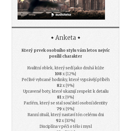
Anketa
Který prvek osobního stylu vám letos nejvíc
posílil charakter
Kvalitní oblek, který sedí jako druhá kůže
108
x [12%]
Pečlivě vybrané hodinky, které vyprávějí příběh
82
x [9%]
Upravené boty, které ukazují respekt k detailu
81
x [9%]
Parfém, který se stal součástí osobní identity
79
x [9%]
Ranní rituál, který nastaví tón celému dni
92
x [10%]
Disciplína v péči o tělo i mysl