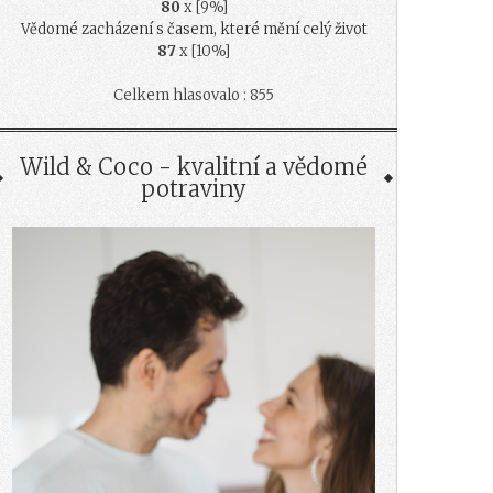
80
x [9%]
Vědomé zacházení s časem, které mění celý život
87
x [10%]
Celkem hlasovalo : 855
Wild & Coco - kvalitní a vědomé
potraviny