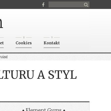
n
8
9
et
Cookies
Kontakt
OVÁNÍ
LTURU A STYL
Element Gyms