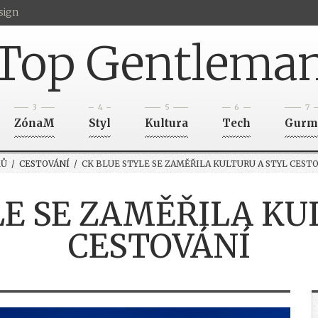
sign
Top Gentlema
3
4
5
6
7
ZónaM
Styl
Kultura
Tech
Gurm
Ů
/
CESTOVÁNÍ
/ CK BLUE STYLE SE ZAMĚŘILA KULTURU A STYL CEST
LE SE ZAMĚŘILA KU
CESTOVÁNÍ