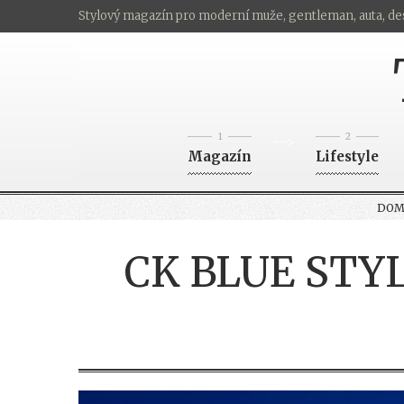
Stylový magazín pro moderní muže, gentleman, auta, de
1
2
-->
Magazín
Lifestyle
DOM
CK BLUE STY