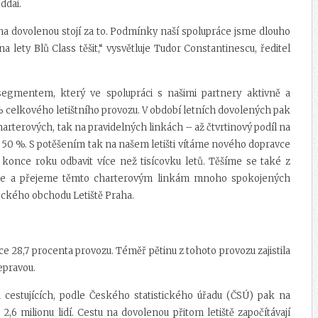
ddai.
 na dovolenou stojí za to. Podmínky naší spolupráce jsme dlouho
na lety Blů Class těšit,“ vysvětluje Tudor Constantinescu, ředitel
segmentem, který ve spolupráci s našimi partnery aktivně a
% celkového letištního provozu. V období letních dovolených pak
arterových, tak na pravidelných linkách – až čtvrtinový podíl na
 o 50 %. S potěšením tak na našem letišti vítáme nového dopravce
 konce roku odbavit více než tisícovku letů. Těšíme se také z
tyle a přejeme těmto charterovým linkám mnoho spokojených
teckého obchodu Letiště Praha.
ce 28,7 procenta provozu. Téměř pětinu z tohoto provozu zajistila
epravou.
u cestujících, podle Českého statistického úřadu (ČSÚ) pak na
2,6 milionu lidí. Cestu na dovolenou přitom letiště započítávají