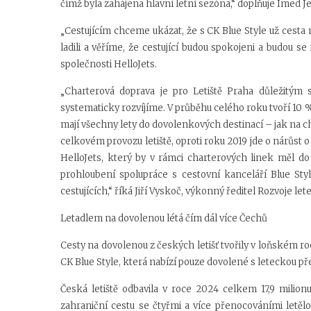
čímž byla zahájena hlavní letní sezóna,“ doplňuje Imed Je
„Cestujícím chceme ukázat, že s CK Blue Style už cesta
ladili a věříme, že cestující budou spokojeni a budou se 
společnosti HelloJets.
„
Charterová doprava je pro Letiště Praha důležitým 
systematicky rozvíjíme. V průběhu celého roku tvoří 10 
mají všechny lety do dovolenkových destinací – jak na ch
celkovém provozu letiště, oproti roku 2019 jde o nárůst
HelloJets, který by v rámci charterových linek měl do
prohloubení spolupráce s cestovní kanceláří Blue S
cestujících,
“ říká Jiří Vyskoč, výkonný ředitel Rozvoje le
Letadlem na dovolenou létá čím dál více Čechů
Cesty na dovolenou z českých letišť tvořily v loňském ro
CK Blue Style, která nabízí pouze dovolené s leteckou př
Česká letiště odbavila v roce 2024 celkem 17,9 milion
zahraniční cestu se čtyřmi a více přenocováními letělo 