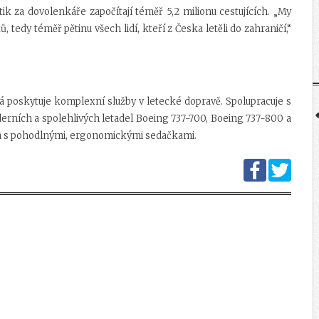
stik za dovolenkáře započítají téměř 5,2 milionu cestujících. „My
, tedy téměř pětinu všech lidí, kteří z Česka letěli do zahraničí,“
á poskytuje komplexní služby v letecké dopravě. Spolupracuje s
oderních a spolehlivých letadel Boeing 737-700, Boeing 737-800 a
em s pohodlnými, ergonomickými sedačkami.