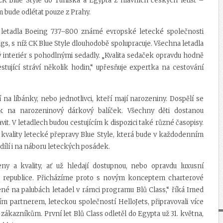
CK Blue Style do Tuniska a Egypta z hlavních českých letišť –
m bude odlétat pouze z Prahy.
 letadla Boeing 737–800 známé evropské letecké společnosti
ings, s níž CK Blue Style dlouhodobě spolupracuje. Všechna letadla
 interiér s pohodlnými sedadly. „Kvalita sedaček opravdu hodně
stující stráví několik hodin,“ upřesňuje expertka na cestování
í na líbánky, nebo jednotlivci, kteří mají narozeniny. Dospělí se
ak na narozeninový dárkový balíček. Všechny děti dostanou
t. V letadlech budou cestujícím k dispozici také různé časopisy.
 kvality letecké přepravy Blue Style, která bude v každodenním
dílí i na náboru leteckých posádek.
y a kvality, ať už hledají dostupnou, nebo opravdu luxusní
é republice. Přicházíme proto s novým konceptem charterové
ené na palubách letadel v rámci programu Blů Class,“ říká Imed
m partnerem, leteckou společností HelloJets, připravovali více
ákazníkům. První let Blů Class odletěl do Egypta už 31. května,