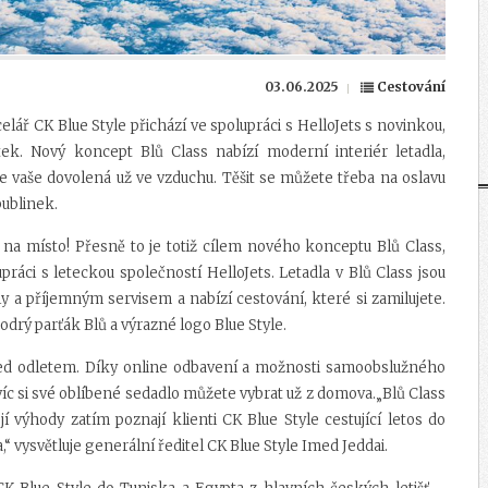
03.06.2025
Cestování
elář CK Blue Style přichází ve spolupráci s HelloJets s novinkou,
ek. Nový koncept Blů Class nabízí moderní interiér letadla,
e vaše dovolená už ve vzduchu. Těšit se můžete třeba na oslavu
bublinek.
e na místo! Přesně to je totiž cílem nového konceptu Blů Class,
práci s leteckou společností HelloJets. Letadla v Blů Class jsou
 a příjemným servisem a nabízí cestování, které si zamilujete.
odrý parťák Blů a výrazné logo Blue Style.
před odletem. Díky online odbavení a možnosti samoobslužného
avíc si své oblíbené sedadlo můžete vybrat už z domova.„Blů Class
í výhody zatím poznají klienti CK Blue Style cestující letos do
“ vysvětluje generální ředitel CK Blue Style Imed Jeddai.