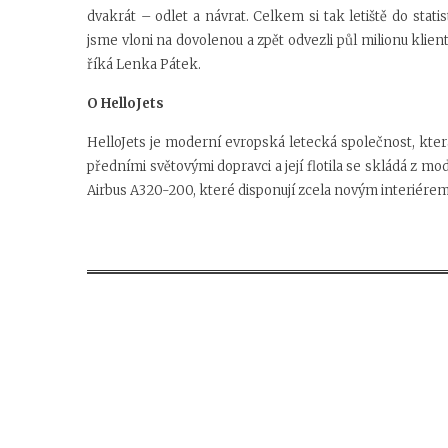
dvakrát – odlet a návrat. Celkem si tak letiště do stati
jsme vloni na dovolenou a zpět odvezli půl milionu klientů
říká Lenka Pátek.
O HelloJets
HelloJets je moderní evropská letecká společnost, kter
předními světovými dopravci a její flotila se skládá z m
Airbus A320-200, které disponují zcela novým interiér