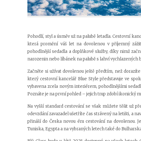
Pohodlí, styl a úsměv už na palubě letadla. Cestovní kanc
která promění váš let na dovolenou v příjemný zážit
pohodlnější sedadla a doplňkové služby, díky nimž začn
narozenin nebo líbánek na palubě s lahví vychlazených 
Začněte si užívat dovolenou ještě předtím, než dorazít
který cestovní kancelář Blue Style představuje ve spolu
vybavena zcela novým interiérem, pohodlnějšími sedadly
Poznáte je na první pohled – jejich trup zdobí ikonický m
Na vyšší standard cestování se však můžete těšit už 
odevzdání zavazadel ušetříte čas strávený na letišti, a n
přináší do Česka novou éru cestování na dovolenou. Jej
Tuniska, Egypta a na vybraných letech také do Bulharska,