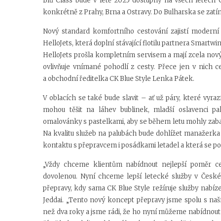
Blů Class bude v létě 2025 dostupný na všech letech 
konkrétně z Prahy, Brna a Ostravy. Do Bulharska se zatí
Nový standard komfortního cestování zajistí moderní
HelloJets, která doplní stávající flotilu partnera Smartw
HelloJets prošla kompletním servisem a mají zcela nový
ovlivňuje vnímané pohodlí z cesty. Přece jen v nich ce
a obchodní ředitelka CK Blue Style Lenka Pátek.
V oblacích se také bude slavit – ať už páry, které vyraz
mohou těšit na láhev bublinek, mladší oslavenci p
omalovánky s pastelkami, aby se během letu mohly zabavi
Na kvalitu služeb na palubách bude dohlížet manažerka
kontaktu s přepravcem i posádkami letadel a která se po
„Vždy chceme klientům nabídnout nejlepší poměr cen
dovolenou. Nyní chceme lepší letecké služby v Česk
přepravy, kdy sama CK Blue Style režíruje služby nabíz
Jeddai. „Tento nový koncept přepravy jsme spolu s naší
než dva roky a jsme rádi, že ho nyní můžeme nabídnout z