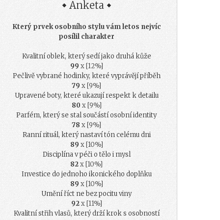
Anketa
Který prvek osobního stylu vám letos nejvíc
posílil charakter
Kvalitní oblek, který sedí jako druhá kůže
99
x [12%]
Pečlivě vybrané hodinky, které vyprávějí příběh
79
x [9%]
Upravené boty, které ukazují respekt k detailu
80
x [9%]
Parfém, který se stal součástí osobní identity
78
x [9%]
Ranní rituál, který nastaví tón celému dni
89
x [10%]
Disciplína v péči o tělo i mysl
82
x [10%]
Investice do jednoho ikonického doplňku
89
x [10%]
Umění říct ne bez pocitu viny
92
x [11%]
Kvalitní střih vlasů, který drží krok s osobností