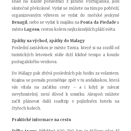
snad na každé pohlednici z jižního Portugalska, jsou
skutečně překrásné. Vydat se můžete na túru po pobřeží,
organizovaným výletem se vydat do mořské jeskyně
Benagil
, nebo se vydat k majáku na
Ponta da Piedade
u
města
Lagos
u
, cestou kolem nejkrásnějších pláží světa.
Zpátky na východ, zpátky do Malagy
Poslední zastávkou je město Tavira, které si na rozdíl od
turistických letovisek stále drží klidné tempo a kouzlo
portugalského venkova.
Do Málagy pak zbývá posledních pár hodin za volantem.
Krajina se pomalu proměňuje zpět v tu andaluskou, která
vás vítala na začátku cesty – a i když je návrat
nevyhnutelný, není důvod k smutku. Alespoň můžete
začít plánovat další roadtrip v pojízdném hotelu na
čtyřech kolech.
Praktické informace na cestu