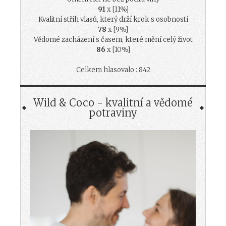
91
x [11%]
Kvalitní střih vlasů, který drží krok s osobností
78
x [9%]
Vědomé zacházení s časem, které mění celý život
86
x [10%]
Celkem hlasovalo : 842
Wild & Coco - kvalitní a vědomé
potraviny