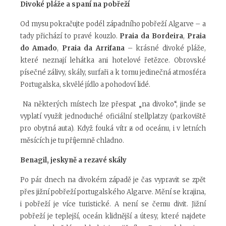
Divoké pláže a spaní na pobřeží
Od mysu pokračujte podél západního pobřeží Algarve – a
tady přichází to pravé kouzlo.
Praia da Bordeira
,
Praia
do Amado
,
Praia da Arrifana
– krásné divoké pláže,
které neznají lehátka ani hotelové řetězce. Obrovské
písečné zálivy, skály, surfaři a k tomu jedinečná atmosféra
Portugalska, skvělé jídlo a pohodoví lidé.
Na některých místech lze přespat „na divoko“, jinde se
vyplatí využít jednoduché oficiální stellplatzy (parkoviště
pro obytná auta). Když fouká vítr
z
od oceánu, i v letních
měsících je tu příjemně chladno.
Benagil, jeskyně a rezavé skály
Po pár dnech na divokém západě je čas vypravit se zpět
přes jižní pobřeží portugalského Algarve. Mění se krajina,
i pobřeží je více turistické. A není se čemu divit. Jižní
pobřeží je teplejší, oceán klidnější a útesy, které najdete