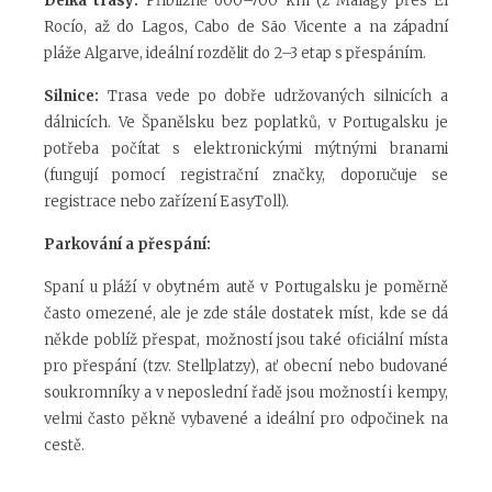
Délka trasy:
Přibližně 600–700 km (z Málagy přes El
Rocío, až do Lagos, Cabo de São Vicente a na západní
pláže Algarve, ideální rozdělit do 2–3 etap s přespáním.
Silnice:
Trasa vede po dobře udržovaných silnicích a
dálnicích. Ve Španělsku bez poplatků, v Portugalsku je
potřeba počítat s elektronickými mýtnými branami
(fungují pomocí registrační značky, doporučuje se
registrace nebo zařízení EasyToll).
Parkování a přespání:
Spaní u pláží v obytném autě v Portugalsku je poměrně
často omezené, ale je zde stále dostatek míst, kde se dá
někde poblíž přespat, možností jsou také oficiální místa
pro přespání (tzv. Stellplatzy), ať obecní nebo budované
soukromníky a v neposlední řadě jsou možností i kempy,
velmi často pěkně vybavené a ideální pro odpočinek na
cestě.