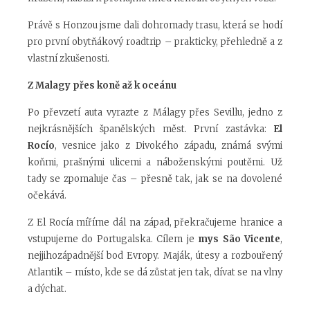
Právě s Honzou jsme dali dohromady trasu, která se hodí
pro první obytňákový roadtrip – prakticky, přehledně a z
vlastní zkušenosti.
Z Malagy přes koně až k oceánu
Po převzetí auta vyrazte z Málagy přes Sevillu, jedno z
nejkrásnějších španělských měst. První zastávka:
El
Rocío
, vesnice jako z Divokého západu, známá svými
koňmi, prašnými ulicemi a náboženskými poutěmi. Už
tady se zpomaluje čas – přesně tak, jak se na dovolené
očekává.
Z El Rocía míříme dál na západ, překračujeme hranice a
vstupujeme do Portugalska. Cílem je
mys São Vicente
,
nejjihozápadnější bod Evropy. Maják, útesy a rozbouřený
Atlantik – místo, kde se dá zůstat jen tak, dívat se na vlny
a dýchat.