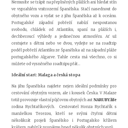
Nemusíte se trápit na přeplněných plážích ani hledat stín
ve vyprahlém vnitrozemí Španělska. Stačí nasednout do
obytného vozu a vydat se z jihu Španělska až k oceánu.
Portugalské západní pobřeží nabízí nespoutanou
svobodu, chládek od Atlantiku, spaní na plážích i,
dechberoucí výhledy a jedinečnou atmosféru. Ať už
cestujete s dětmi nebo ve dvou, vydejte se na roadtrip
podél pobřeží Atlantiku ze Španělska až na západní pláže
portugalského Algarve. Tahle cesta má všechno, co si
můžete od vysněného roadtripu přát...
Ideální start: Malaga a česká stopa
Na jihu Španělska najdete nejen ideální podmínky pro
cestování obytným vozem, ale i kousek Česka. V Malaze
totiž provozuje vlastní půjčovnu obytných aut
NARUBY.life
rodina Rychtaříkových. Cestovatel Honza Rychtařík s
manželkou Terezou, kteří se svými čtyřmi dětmi
několikrát projeli Španělsko i Portugalsko křížem
krážem, nabízí k pronájmu hned několik obytných vozů.