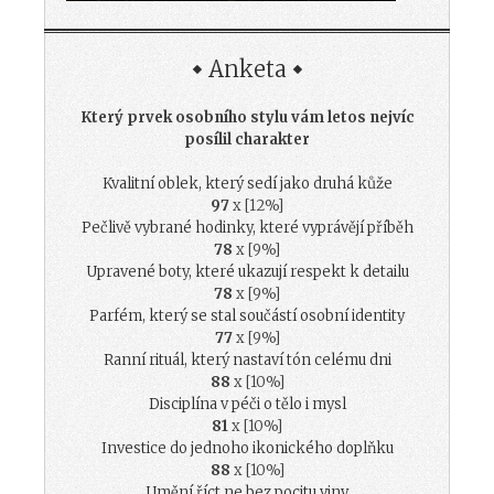
Anketa
Který prvek osobního stylu vám letos nejvíc
posílil charakter
Kvalitní oblek, který sedí jako druhá kůže
97
x [12%]
Pečlivě vybrané hodinky, které vyprávějí příběh
78
x [9%]
Upravené boty, které ukazují respekt k detailu
78
x [9%]
Parfém, který se stal součástí osobní identity
77
x [9%]
Ranní rituál, který nastaví tón celému dni
88
x [10%]
Disciplína v péči o tělo i mysl
81
x [10%]
Investice do jednoho ikonického doplňku
88
x [10%]
Umění říct ne bez pocitu viny