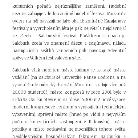
kulturních pořadů nejrůznějšího zaměření. Hudební
sezonu zahajuje v lednu známý hudební festival Mozartův
týden, na něj navazují na jaře oba již zmíněné Karajanovy
festivaly a vyvrcholením léta je pak největší a nejslavnější
ze všech – Salcburský festival. Počátkem listopadu je
Salcburk zcela ve znamení džezu a rozjímavou náladu
nastupujících svátků vánočních pak navozují Adventní
zpěvy ve Velkém festivalovém sále.
Salcburk však není jen město kultury, je to také město
vzdělání (na salcburské univerzitě Parise Lodrona a na
vysoké škole múzických umění Mozarteu studuje více než
20.000 studentů), město kongresů (v roce 2001 bylo v
srdci Salcburku otevřeno na ploše 15.000 m
2
nové vysoce
moderní kongresové centrum s vynikajícím technickým
vybavením), správní město (hned po Vídni s nejvyšším
počtem konzulárních zastoupení v Rakousku), město
politiky a místo setkávání nejmocnějších tohoto světa.
Nejdůležitějším hospodářským faktorem Salcburku a