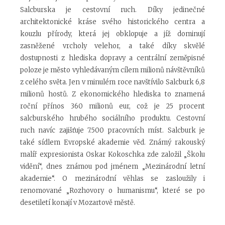
Salcburska je cestovní ruch. Díky jedinečné
architektonické kráse svého historického centra a
kouzlu přírody, která jej obklopuje a jíž dominují
zasněžené vrcholy velehor, a také díky skvělé
dostupnosti z hlediska dopravy a centrální zeměpisné
poloze je město vyhledávaným cílem milionů návštěvníků
z celého světa. Jen v minulém roce navštívilo Salcburk 6,8
milionů hostů. Z ekonomického hlediska to znamená
roční přínos 360 milionů eur, což je 25 procent
salcburského hrubého sociálního produktu. Cestovní
ruch navíc zajišťuje 7.500 pracovních míst. Salcburk je
také sídlem Evropské akademie věd. Známý rakouský
malíř expresionista Oskar Kokoschka zde založil „Školu
vidění“, dnes známou pod jménem „Mezinárodní letní
akademie“. O mezinárodní věhlas se zasloužily i
renomované „Rozhovory o humanismu“, které se po
desetiletí konají v Mozartově městě.