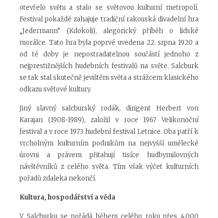
otevřelo světu a stalo se světovou kulturní metropolí.
Festival pokaždé zahajuje tradiční rakouská divadelní hra
„Jedermann“ (Kdokoli), alegorický příběh o lidské
morálce. Tato hra byla poprvé uvedena 22. srpna 1920 a
od té doby je nepostradatelnou součástí jednoho z
nejprestižnějších hudebních festivalů na světe. Salcburk
se tak stal skutečně jevištěm světa a strážcem klasického
odkazu světové kultury.
Jiný slavný salcburský rodák, dirigent Herbert von
Karajan (1908-1989), založil v roce 1967 Velikonoční
festival a v roce 1973 hudební festival Letnice. Oba patří k
vrcholným kulturním podnikům na nejvyšší umělecké
úrovni a právem přitahují tisíce hudbymilovných
návštěvníků z celého světa. Tím však výčet kulturních
pořadů zdaleka nekončí.
Kultura, hospodářství a věda
V Salcburku se pořádá během celého roku přes 4.000