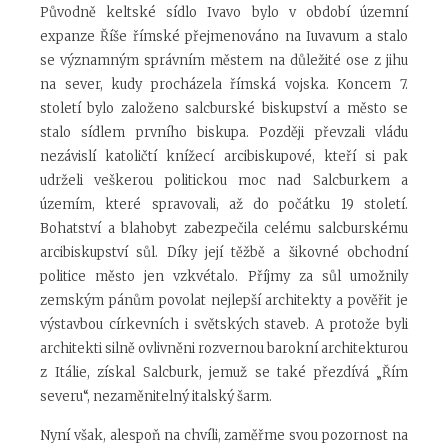
Původně keltské sídlo Ivavo bylo v období územní
expanze Říše římské přejmenováno na Iuvavum a stalo
se významným správním městem na důležité ose z jihu
na sever, kudy procházela římská vojska. Koncem 7.
století bylo založeno salcburské biskupství a město se
stalo sídlem prvního biskupa. Později převzali vládu
nezávislí katoličtí knížecí arcibiskupové, kteří si pak
udrželi veškerou politickou moc nad Salcburkem a
územím, které spravovali, až do počátku 19 století.
Bohatství a blahobyt zabezpečila celému salcburskému
arcibiskupství sůl. Díky její těžbě a šikovné obchodní
politice město jen vzkvétalo. Příjmy za sůl umožnily
zemským pánům povolat nejlepší architekty a pověřit je
výstavbou církevních i světských staveb. A protože byli
architekti silně ovlivněni rozvernou barokní architekturou
z Itálie, získal Salcburk, jemuž se také přezdívá „Řím
severu“, nezaměnitelný italský šarm.
Nyní však, alespoň na chvíli, zaměřme svou pozornost na