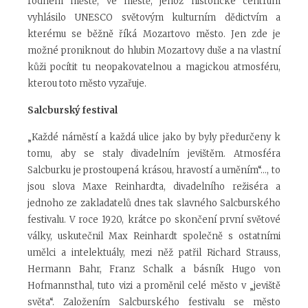
rodném městě, ve městě, jehož historické centrum
vyhlásilo UNESCO světovým kulturním dědictvím a
kterému se běžně říká Mozartovo město. Jen zde je
možné proniknout do hlubin Mozartovy duše a na vlastní
kůži pocítit tu neopakovatelnou a magickou atmosféru,
kterou toto město vyzařuje.
Salcburský festival
„Každé náměstí a každá ulice jako by byly předurčeny k
tomu, aby se staly divadelním jevištěm. Atmosféra
Salcburku je prostoupená krásou, hravostí a uměním“..., to
jsou slova Maxe Reinhardta, divadelního režiséra a
jednoho ze zakladatelů dnes tak slavného Salcburského
festivalu. V roce 1920, krátce po skončení první světové
války, uskutečnil Max Reinhardt společně s ostatními
umělci a intelektuály, mezi něž patřil Richard Strauss,
Hermann Bahr, Franz Schalk a básník Hugo von
Hofmannsthal, tuto vizi a proměnil celé město v „jeviště
světa“. Založením Salcburského festivalu se město