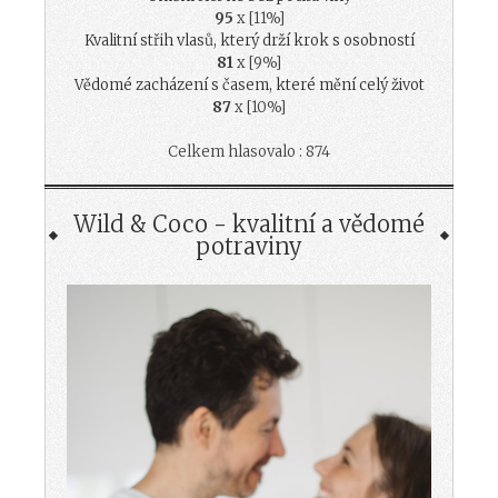
95
x [11%]
Kvalitní střih vlasů, který drží krok s osobností
81
x [9%]
Vědomé zacházení s časem, které mění celý život
87
x [10%]
Celkem hlasovalo : 874
Wild & Coco - kvalitní a vědomé
potraviny