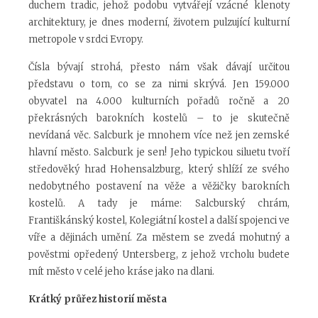
duchem tradic, jehož podobu vytvářejí vzácné klenoty
architektury, je dnes moderní, životem pulzující kulturní
metropole v srdci Evropy.
Čísla bývají strohá, přesto nám však dávají určitou
představu o tom, co se za nimi skrývá. Jen 159.000
obyvatel na 4.000 kulturních pořadů ročně a 20
překrásných barokních kostelů – to je skutečně
nevídaná věc. Salcburk je mnohem více než jen zemské
hlavní město. Salcburk je sen! Jeho typickou siluetu tvoří
středověký hrad Hohensalzburg, který shlíží ze svého
nedobytného postavení na věže a věžičky barokních
kostelů. A tady je máme: Salcburský chrám,
Františkánský kostel, Kolegiátní kostel a další spojenci ve
víře a dějinách umění. Za městem se zvedá mohutný a
pověstmi opředený Untersberg, z jehož vrcholu budete
mít město v celé jeho kráse jako na dlani.
Krátký průřez historií města