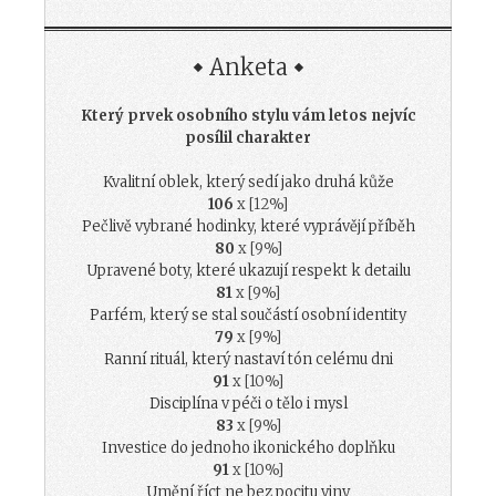
Anketa
Který prvek osobního stylu vám letos nejvíc
posílil charakter
Kvalitní oblek, který sedí jako druhá kůže
106
x [12%]
Pečlivě vybrané hodinky, které vyprávějí příběh
80
x [9%]
Upravené boty, které ukazují respekt k detailu
81
x [9%]
Parfém, který se stal součástí osobní identity
79
x [9%]
Ranní rituál, který nastaví tón celému dni
91
x [10%]
Disciplína v péči o tělo i mysl
83
x [9%]
Investice do jednoho ikonického doplňku
91
x [10%]
Umění říct ne bez pocitu viny