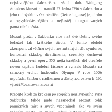
nejslavnějšího Salcburčana všech dob. Wolfgang
Amadeus Mozart se narodil 27. ledna 1756 v Salcburku a
jeho rodný dům v Obilné uličce (Getreidegasse) je jedním
z nejvyhledávanějších a nejčastěji fotografovaných
památníků města.
Mozart prožil v Salcburku více než dvě třetiny svého
bohužel tak krátkého života. V tomto období
zkomponoval většinu svých nesmrtelných děl: symfonie,
koncertní skladby, divertimenta, serenády, duchovní
skladby a první opery. 350 nejkrásnějších děl otevřelo
novou kapitolu hudební historie a vyneslo Mozarta na
samotný vrchol hudebního Olympu. V roce 2006
uspořádal Salcburk nádhernou a důstojnou oslavu k 250.
výročí Mozartova narození.
Kráčejte krok za krokem po stopách nejslavnějšího syna
Salcburku. Nikde jinde nezanechal Mozart tolik
památných míst a živých vzpomínek jako ve svém