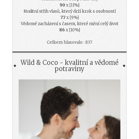
90
x [11%]
Kvalitní střih vlasů, který drží krok s osobností
77
x [9%]
Vědomé zacházení s časem, které mění celý život
86
x [10%]
Celkem hlasovalo : 837
Wild & Coco - kvalitní a vědomé
potraviny