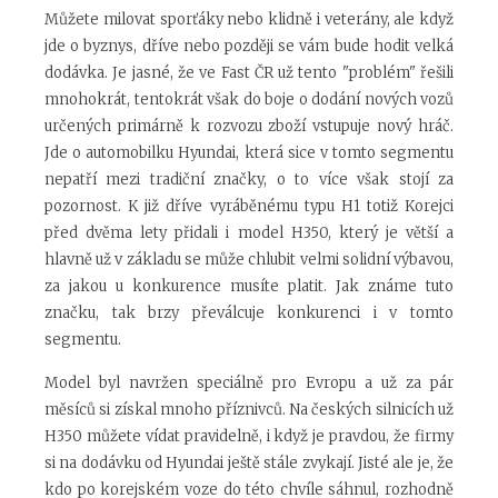
Můžete milovat sporťáky nebo klidně i veterány, ale když
jde o byznys, dříve nebo později se vám bude hodit velká
dodávka. Je jasné, že ve Fast ČR už tento "problém" řešili
mnohokrát, tentokrát však do boje o dodání nových vozů
určených primárně k rozvozu zboží vstupuje nový hráč.
Jde o automobilku Hyundai, která sice v tomto segmentu
nepatří mezi tradiční značky, o to více však stojí za
pozornost. K již dříve vyráběnému typu H1 totiž Korejci
před dvěma lety přidali i model H350, který je větší a
hlavně už v základu se může chlubit velmi solidní výbavou,
za jakou u konkurence musíte platit. Jak známe tuto
značku, tak brzy převálcuje konkurenci i v tomto
segmentu.
Model byl navržen speciálně pro Evropu a už za pár
měsíců si získal mnoho příznivců. Na českých silnicích už
H350 můžete vídat pravidelně, i když je pravdou, že firmy
si na dodávku od Hyundai ještě stále zvykají. Jisté ale je, že
kdo po korejském voze do této chvíle sáhnul, rozhodně