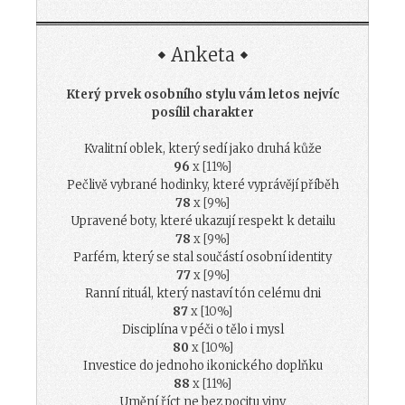
Anketa
Který prvek osobního stylu vám letos nejvíc
posílil charakter
Kvalitní oblek, který sedí jako druhá kůže
96
x [11%]
Pečlivě vybrané hodinky, které vyprávějí příběh
78
x [9%]
Upravené boty, které ukazují respekt k detailu
78
x [9%]
Parfém, který se stal součástí osobní identity
77
x [9%]
Ranní rituál, který nastaví tón celému dni
87
x [10%]
Disciplína v péči o tělo i mysl
80
x [10%]
Investice do jednoho ikonického doplňku
88
x [11%]
Umění říct ne bez pocitu viny