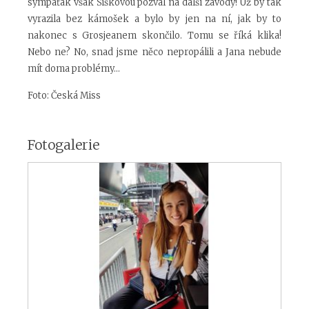
sympaťák však Šiškovou pozval na další závody! Už by tak
vyrazila bez kámošek a bylo by jen na ní, jak by to
nakonec s Grosjeanem skončilo. Tomu se říká klika!
Nebo ne? No, snad jsme něco nepropálili a Jana nebude
mít doma problémy...
Foto: Česká Miss
Fotogalerie