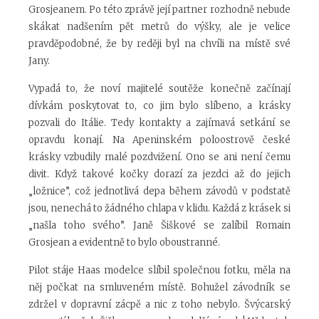
Grosjeanem. Po této zprávě její partner rozhodně nebude
skákat nadšením pět metrů do výšky, ale je velice
pravděpodobné, že by reději byl na chvíli na místě své
Jany.
Vypadá to, že noví majitelé soutěže konečně začínají
dívkám poskytovat to, co jim bylo slíbeno, a krásky
pozvali do Itálie. Tedy kontakty a zajímavá setkání se
opravdu konají. Na Apeninském poloostrově české
krásky vzbudily malé pozdvižení. Ono se ani není čemu
divit. Když takové kočky dorazí za jezdci až do jejich
„ložnice”, což jednotlivá depa během závodů v podstatě
jsou, nenechá to žádného chlapa v klidu. Každá z krásek si
„našla toho svého”. Janě Šiškové se zalíbil Romain
Grosjean a evidentně to bylo oboustranné.
Pilot stáje Haas modelce slíbil společnou fotku, měla na
něj počkat na smluveném místě. Bohužel závodník se
zdržel v dopravní zácpě a nic z toho nebylo. Švýcarský