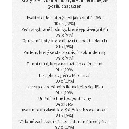
Který prvek osobního stylu vám letos nejvíc
posílil charakter
Kvalitní oblek, který sedí jako druhá kůže
105
x [12%]
Pečlivě vybrané hodinky, které vyprávějí příběh
79
x [9%]
Upravené boty, které ukazují respekt k detailu
81
x [9%]
Parfém, který se stal součástí osobní identity
79
x [9%]
Ranní rituál, který nastaví tón celému dni
91
x [10%]
Disciplína v péči o tělo i mysl
83
x [10%]
Investice do jednoho ikonického doplňku
91
x [10%]
Umění říct ne bez pocitu viny
94
x [11%]
Kvalitní střih vlasů, který drží krok s osobností
81
x [9%]
Vědomé zacházení s časem, které mění celý život
87
x [10%]