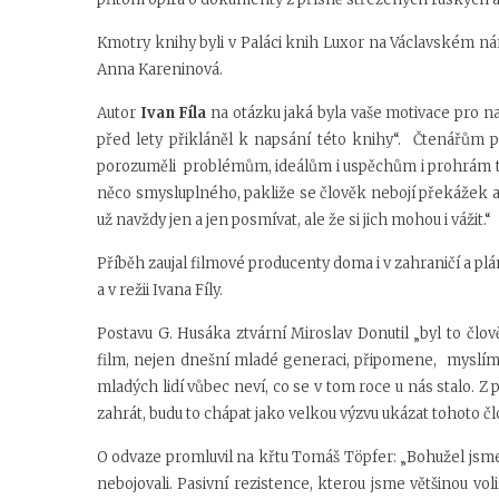
Kmotry knihy byli v Paláci knih Luxor na Václavském n
Anna Kareninová.
Autor
Ivan Fíla
na otázku jaká byla vaše motivace pro nap
před lety přikláněl k napsání této knihy“. Čtenářům pomůž
porozuměli problémům, ideálům i uspěchům i prohrám teh
něco smysluplného, pakliže se člověk nebojí překážek a
už navždy jen a jen posmívat, ale že si jich mohou i vážit.“
Příběh zaujal filmové producenty doma i v zahraničí a p
a v režii Ivana Fíly.
Postavu G. Husáka ztvární Miroslav Donutil „byl to člov
film, nejen dnešní mladé generaci, připomene, myslím, 
mladých lidí vůbec neví, co se v tom roce u nás stalo. 
zahrát, budu to chápat jako velkou výzvu ukázat tohoto člo
O odvaze promluvil na křtu Tomáš Töpfer: „Bohužel jsme
nebojovali. Pasivní rezistence, kterou jsme většinou vol