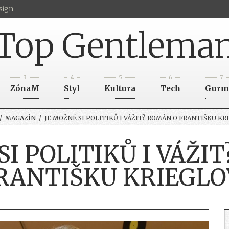
sign
Top Gentlema
3
4
5
6
7
ZónaM
Styl
Kultura
Tech
Gurm
/
MAGAZÍN
/ JE MOŽNÉ SI POLITIKŮ I VÁŽIT? ROMÁN O FRANTIŠKU KR
SI POLITIKŮ I VÁŽI
RANTIŠKU KRIEGLO