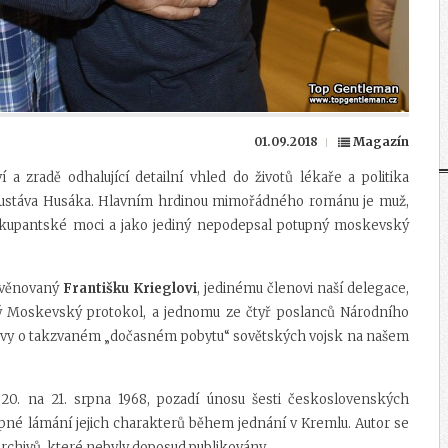
01.09.2018
Magazín
í a zradě odhalující detailní vhled do životů lékaře a politika
a Gustáva Husáka. Hlavním hrdinou mimořádného románu je muž,
 okupantské moci a jako jediný nepodepsal potupný moskevský
 věnovaný
Františku Krieglovi
, jedinému členovi naší delegace,
ný Moskevský protokol, a jednomu ze čtyř poslanců Národního
mlouvy o takzvaném „dočasném pobytu“ sovětských vojsk na našem
z 20. na 21. srpna 1968, pozadí únosu šesti československých
upné lámání jejich charakterů během jednání v Kremlu. Autor se
rchivů, které nebyly doposud publikovány.