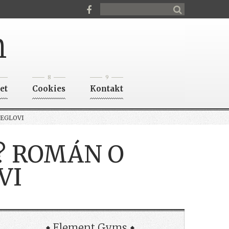
n
8
9
et
Cookies
Kontakt
IEGLOVI
T? ROMÁN O
VI
Element Gyms