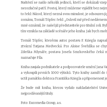
Naštěstí se našlo několik jedinců, kteří se dokázali vzep
nerozlučně patří. Postoj, který můžeme vyjádřit bez nejm
to řekl: Národ, který nezná svou minulost, je odsouzen ji 
románu, Tomáš Töpfer řekl: „Oslovil mě před nedávnem Iva
mně oznámil, že našel již představitele pro titulní roli.
tím vznikla na základě scénáře jeho kniha. Jak bych mo
Tomáš Töpfer, kterému autor postavu F. Kriegla napsal 
ztvární Tatjana Medvecká. Pro Aloise Švehlíka se chy
Zdeňka Mlynáře, postava Josefa Smrkovského čeká na 
naznačuje Fíla.
Kniha zaujala podnikatele a podporovatele umění Jana Vaj
a vykoupili prvních 1000 výtisků. Tyto knihy zamíří d
uctít památku doktora Františka Kriegla a připomenout j
Že bude mít kniha, kterou vydalo nakladatelství Univ
nejprodávanější tituly.
Foto: Euromedia Group, a.s.