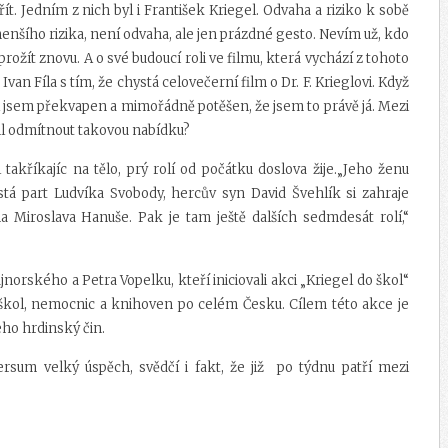
řít. Jedním z nich byl i František Kriegel. Odvaha a riziko k sobě
enšího rizika, není odvaha, ale jen prázdné gesto. Nevím už, kdo
prožít znovu. A o své budoucí roli ve filmu, která vychází z tohoto
n Fíla s tím, že chystá celovečerní film o Dr. F. Krieglovi. Když
 Byl jsem překvapen a mimořádně potěšen, že jsem to právě já. Mezi
hl odmítnout takovou nabídku?
takříkajíc na tělo, prý rolí od počátku doslova žije.„Jeho ženu
stá part Ludvíka Svobody, hercův syn David Švehlík si zahraje
Miroslava Hanuše. Pak je tam ještě dalších sedmdesát rolí,“
norského a Petra Vopelku, kteří iniciovali akci „Kriegel do škol“
o škol, nemocnic a knihoven po celém Česku. Cílem této akce je
eho hrdinský čin.
ersum velký úspěch, svědčí i fakt, že již po týdnu patří mezi