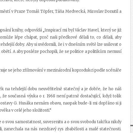
áměstí v Praze Tomáš Töpfer, Táňa Medvecká, Miroslav Donutil a
sání knihy, odpovídá „Inspirací mi byl Václav Havel, který se již
e lépe chápat, proč naši předkové dělali to, co dělali, aby
dejší doby. Aby si uvědomili, že i v dnešním světě lze usilovat o
 obětí. A aby posléze pochopili, že se politice a politikům nemusí
lánuje se jeho zfilmování v mezinárodní koprodukci podle scénáře
ěk na tehdejší dobu neuvěřitelně statečný a je dobře, že ho náš
že současná výuka o r. 1968 není patrně dostačující, když tolik
Z postavy G. Husáka nemám obavu, naopak bude-li mi dopřáno si ji
věka v celé jeho složitosti.“
 o svou samostatnost, suverenitu a o svou svobodu takřka nikdy
ili, zanechala na nás nezdravý rys zbabělosti a malé statečnosti.