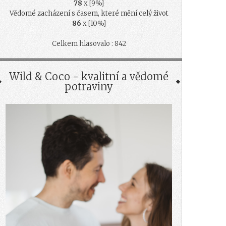
78
x [9%]
Vědomé zacházení s časem, které mění celý život
86
x [10%]
Celkem hlasovalo : 842
Wild & Coco - kvalitní a vědomé
potraviny