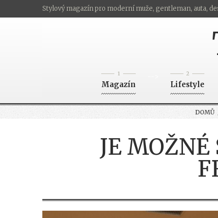
Stylový magazín pro moderní muže, gentleman, auta, de
1
2
-->
Magazín
Lifestyle
DOMŮ
JE MOŽNÉ 
F