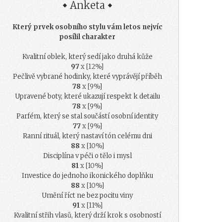
Anketa
Který prvek osobního stylu vám letos nejvíc
posílil charakter
Kvalitní oblek, který sedí jako druhá kůže
97
x [12%]
Pečlivě vybrané hodinky, které vyprávějí příběh
78
x [9%]
Upravené boty, které ukazují respekt k detailu
78
x [9%]
Parfém, který se stal součástí osobní identity
77
x [9%]
Ranní rituál, který nastaví tón celému dni
88
x [10%]
Disciplína v péči o tělo i mysl
81
x [10%]
Investice do jednoho ikonického doplňku
88
x [10%]
Umění říct ne bez pocitu viny
91
x [11%]
Kvalitní střih vlasů, který drží krok s osobností