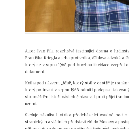
Autor Ivan Fíla rozehrává fascinující drama o hrdinstv
Františka Kriegla a jeho protivníka, ďáblova advokát
který se v srpnu 1968 pod hrozbou likvidace vzepřel
dokument.
Kniha pod názvem
„Muž, který stál v cestě“
je román
který po invazi v srpnu 1968 odmítl podepsat takzva
shromáždění, kteří následně hlasovali proti přijetí s
území.
Sleduje zákulisní intriky předcházející osudné noci 
stranických a vládních představitelů do Moskvy a post
přitom opírá o dokumenty z přísně střežených ruských a