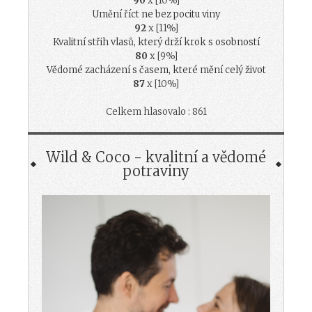
90
x [10%]
Umění říct ne bez pocitu viny
92
x [11%]
Kvalitní střih vlasů, který drží krok s osobností
80
x [9%]
Vědomé zacházení s časem, které mění celý život
87
x [10%]
Celkem hlasovalo : 861
Wild & Coco - kvalitní a vědomé
potraviny