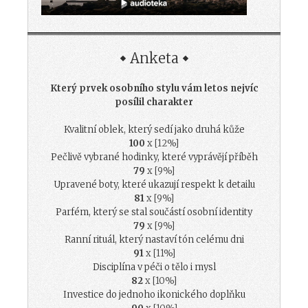
Anketa
Který prvek osobního stylu vám letos nejvíc
posílil charakter
Kvalitní oblek, který sedí jako druhá kůže
100
x [12%]
Pečlivě vybrané hodinky, které vyprávějí příběh
79
x [9%]
Upravené boty, které ukazují respekt k detailu
81
x [9%]
Parfém, který se stal součástí osobní identity
79
x [9%]
Ranní rituál, který nastaví tón celému dni
91
x [11%]
Disciplína v péči o tělo i mysl
82
x [10%]
Investice do jednoho ikonického doplňku