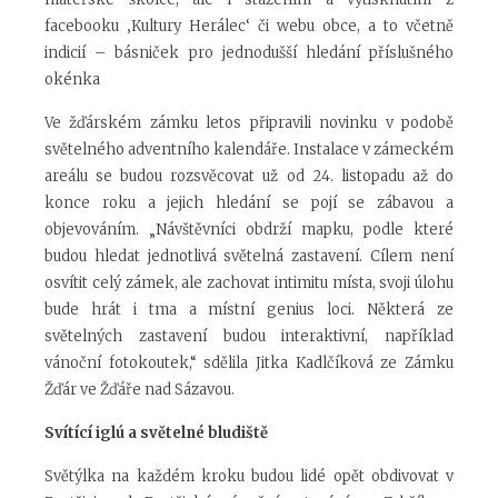
facebooku ‚Kultury Herálec‘ či webu obce, a to včetně
indicií – básniček pro jednodušší hledání příslušného
okénka
Ve žďárském zámku letos připravili novinku v podobě
světelného adventního kalendáře. Instalace v zámeckém
areálu se budou rozsvěcovat už od 24. listopadu až do
konce roku a jejich hledání se pojí se zábavou a
objevováním. „Návštěvníci obdrží mapku, podle které
budou hledat jednotlivá světelná zastavení. Cílem není
osvítit celý zámek, ale zachovat intimitu místa, svoji úlohu
bude hrát i tma a místní genius loci. Některá ze
světelných zastavení budou interaktivní, například
vánoční fotokoutek,“ sdělila Jitka Kadlčíková ze Zámku
Žďár ve Žďáře nad Sázavou.
Svítící iglú a světelné bludiště
Světýlka na každém kroku budou lidé opět obdivovat v