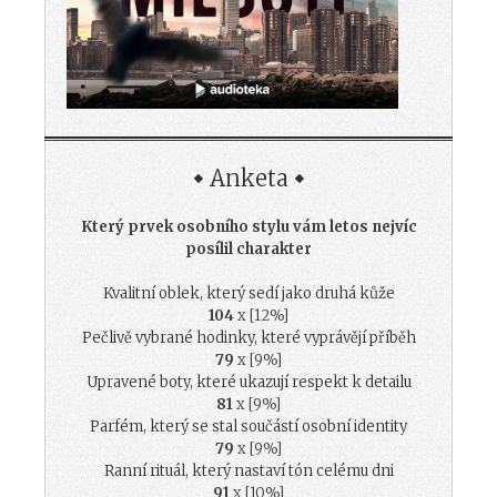
Anketa
Který prvek osobního stylu vám letos nejvíc
posílil charakter
Kvalitní oblek, který sedí jako druhá kůže
104
x [12%]
Pečlivě vybrané hodinky, které vyprávějí příběh
79
x [9%]
Upravené boty, které ukazují respekt k detailu
81
x [9%]
Parfém, který se stal součástí osobní identity
79
x [9%]
Ranní rituál, který nastaví tón celému dni
91
x [10%]