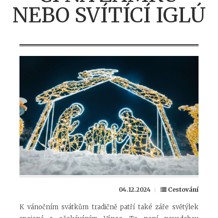
NEBO SVÍTÍCÍ IGLÚ
04.12.2024
Cestování
K vánočním svátkům tradičně patří také záře světýlek