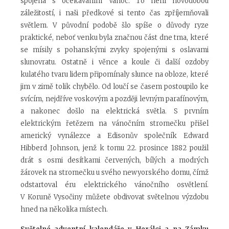
spojená s očekáváním Vánoc. To není novodobou
záležitostí, i naši předkové si tento čas zpříjemňovali
světlem. V původní podobě šlo spíše o důvody ryze
praktické, neboť venku byla značnou část dne tma, které
se mísily s pohanskými zvyky spojenými s oslavami
slunovratu. Ostatně i věnce a koule či další ozdoby
kulatého tvaru lidem připomínaly slunce na obloze, které
jim v zimě tolik chybělo. Od loučí se časem postoupilo ke
svícím, nejdříve voskovým a později levným parafínovým,
a nakonec došlo na elektrická světla. S prvním
elektrickým řetězem na vánočním stromečku přišel
americký vynálezce a Edisonův společník Edward
Hibberd Johnson, jenž k tomu 22. prosince 1882 použil
drát s osmi desítkami červených, bílých a modrých
žárovek na stromečku u svého newyorského domu, čímž
odstartoval éru elektrického vánočního osvětlení.
V Koruně Vysočiny můžete obdivovat světelnou výzdobu
hned na několika místech.