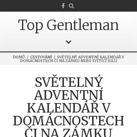
Top Gentleman
DOMŮ
/
CESTOVÁNÍ
/ SVĚTELNÝ ADVENTNÍ KALENDÁŘ V
DOMÁCNOSTECH ČI NA ZÁMKU NEBO SVÍTÍCÍ IGLÚ
SVĚTELNÝ
ADVENTNÍ
KALENDÁŘ V
DOMÁCNOSTECH
ČI NA ZÁMKU