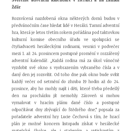
Světelné adventní kalendáře v Herálci a na Zámku
Žďár
Rozsvícená nazdobená okna některých domů budou v
předvánočním čase hledat lidé v Herálci. Tamní adventní
hra, která je letos třetím rokem pořádána pod taktovkou
kulturní komise obecního úřadu ve spolupráci se
čtyřiadvaceti heráleckými rodinami, vesnici v podvečer
mezi 1. až 24. prosincem postupně promění v rozzářený
adventní kalendář. „Každá rodina má za úkol vánočně
vyzdobit své okno s vyobrazením vybraného čísla a v
daný den jej rozsvítit. Od toho dne pak okno bude svítit
každý večer od setmění do zhruba 19 hodin až do 24.
prosince, aby ho mohly najít i děti, které třeba předešlý
den na procházku jít nemohly. Zároveň si mohou
vymalovat v hracím plánu dané číslo a postupně
odpočítávat dny zbývající do Štědrého dne,“ popsala za
pořadatele adventní hry Lucie Čechová s tím, že hrací
plán je možné koncem listopadu získat v herálecké
mateřské školce, ale i stažením a vytisknutím z