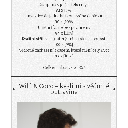
Disciplína v péči o tělo i mysl
82
x [9%]
Investice do jednoho ikonického doplňku
90
x [10%]
Umění říct ne bez pocitu viny
94
x [11%]
Kvalitní střih vlasů, který drží krok s osobností
80
x [9%]
Vědomé zacházení s časem, které mění celý život
87
x [10%]
Celkem hlasovalo : 867
Wild & Coco - kvalitní a vědomé
potraviny